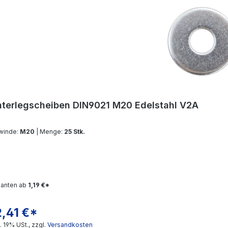
terlegscheiben DIN9021 M20 Edelstahl V2A
winde:
M20
| Menge:
25 Stk.
ianten ab
1,19 €*
2,41 €*
gulärer Preis:
l. 19% USt., zzgl.
Versandkosten