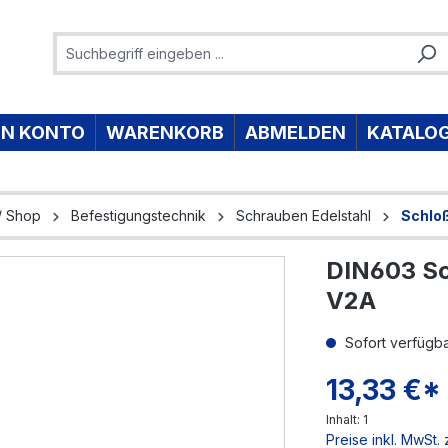
IN KONTO
WARENKORB
ABMELDEN
KATALO
/ Shop
Befestigungstechnik
Schrauben Edelstahl
Schlo
DIN603 Sc
e überspringen
V2A
Sofort verfügbar
13,33 €*
Inhalt:
1
Preise inkl. MwSt.