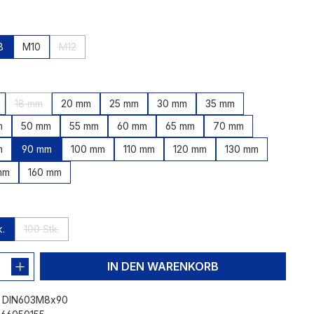
hlen
8
M10
M12
 zurzeit nicht verfügbar.)
tion ist zurzeit nicht verfügbar.)
(Diese Option ist zurzeit nicht verfügbar.)
en
18 mm
20 mm
25 mm
30 mm
35 mm
t zurzeit nicht verfügbar.)
(Diese Option ist zurzeit nicht verfügbar.)
m
50 mm
55 mm
60 mm
65 mm
70 mm
m
90 mm
100 mm
110 mm
120 mm
130 mm
mm
160 mm
len
k.
100 Stk.
st zurzeit nicht verfügbar.)
(Diese Option ist zurzeit nicht verfügbar.)
IN DEN WARENKORB
:
DIN603M8x90