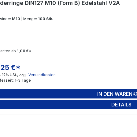
derringe DIN127 M10 (Form B) Edelstahl V2A
winde:
M10
| Menge:
100 Stk.
ianten ab
1,00 €*
,25 €*
gulärer Preis:
l. 19% USt., zzgl.
Versandkosten
ferzeit:
1-3 Tage
IN DEN WARENK
DETAILS