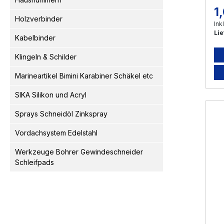
1
Re
Holzverbinder
Ink
Lie
Kabelbinder
Klingeln & Schilder
Marineartikel Bimini Karabiner Schäkel etc
SIKA Silikon und Acryl
Sprays Schneidöl Zinkspray
Vordachsystem Edelstahl
Werkzeuge Bohrer Gewindeschneider
Schleifpads