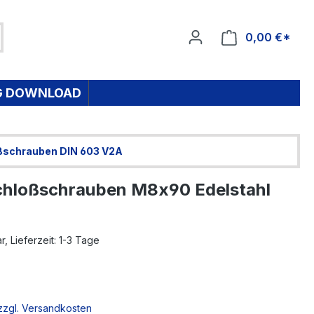
0,00 €*
Ware
G DOWNLOAD
ßschrauben DIN 603 V2A
hloßschrauben M8x90 Edelstahl
, Lieferzeit: 1-3 Tage
 zzgl. Versandkosten