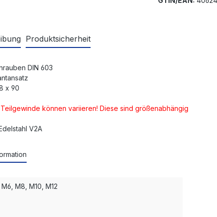
GTIN/EAN:
40624
ibung
Produktsicherheit
hrauben DIN 603
antansatz
8 x 90
d Teilgewinde können variieren! Diese sind größenabhängig
 Edelstahl V2A
ormation
 M6, M8, M10, M12