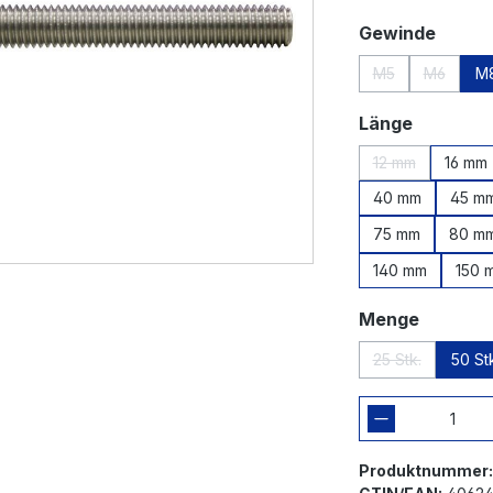
auswä
Gewinde
M5
M6
M
(Diese Option ist
(Diese Op
auswähl
Länge
12 mm
16 mm
(Diese Option is
40 mm
45 m
75 mm
80 m
140 mm
150 
auswäh
Menge
25 Stk.
50 St
(Diese Option i
Produktnummer