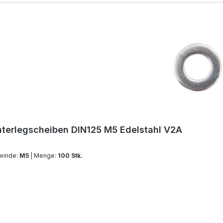
terlegscheiben DIN125 M5 Edelstahl V2A
winde:
M5
| Menge:
100 Stk.