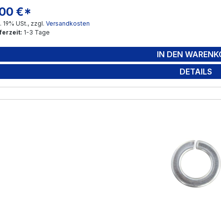
,00 €*
gulärer Preis:
l. 19% USt., zzgl.
Versandkosten
ferzeit:
1-3 Tage
IN DEN WARENK
DETAILS