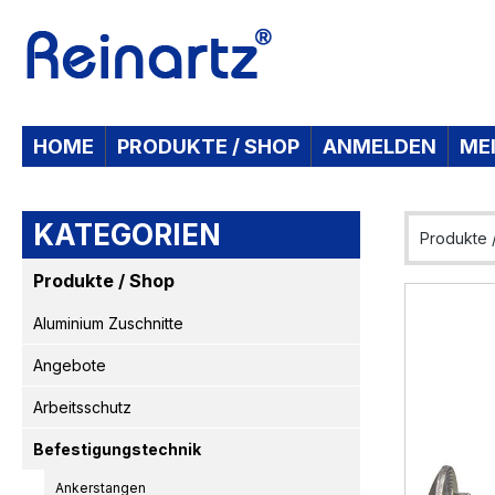
 Hauptinhalt springen
Zur Suche springen
Zur Hauptnavigation springen
HOME
PRODUKTE / SHOP
ANMELDEN
ME
KATEGORIEN
Produkte 
Produkte / Shop
Bildergaleri
Aluminium Zuschnitte
Angebote
Arbeitsschutz
Befestigungstechnik
Ankerstangen