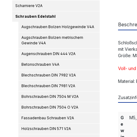
Scharniere V2A
Schrauben Edelstahl
Beschre
Augschrauben Bolzen Holzgewinde V4A
Augschrauben Bolzen metrischem
Schloßsc
Gewinde V4A
mit Vierk
Augenschrauben DIN 444 V2A
Größe: M
Betonschrauben V4A
Voll- un
Blechschrauben DIN 7982 V2A
Material:
Blechschrauben DIN 7981 V2A
Bohrschrauben DIN 7504 M V2A
Zusatzinf
Bohrschrauben DIN 7504 O V2A
G
M5,
Fassadenbau Schrauben V2A
e
Holzschrauben DIN 571 V2A
w
in