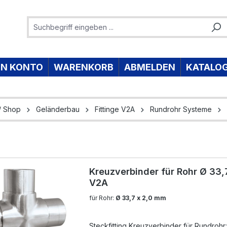
IN KONTO
WARENKORB
ABMELDEN
KATALO
/ Shop
Geländerbau
Fittinge V2A
Rundrohr Systeme
Kreuzverbinder für Rohr Ø 33,
V2A
für Rohr:
Ø 33,7 x 2,0 mm
Steckfitting Kreuzverbinder für Rundrohr: