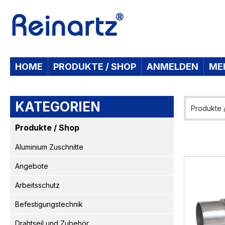
 Hauptinhalt springen
Zur Suche springen
Zur Hauptnavigation springen
HOME
PRODUKTE / SHOP
ANMELDEN
ME
KATEGORIEN
Produkte 
Produkte / Shop
Aluminium Zuschnitte
Angebote
Arbeitsschutz
Befestigungstechnik
Drahtseil und Zubehör