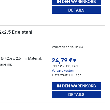
IN DEN WARENKORB
DETAILS
4x2,5 Edelstahl
Varianten ab
16,86 €*
 Ø 42,4 x 2,5 mm Material:
24,79 €*
Regulärer Preis:
tage mit
Inkl. 19% USt., zzgl.
Versandkosten
Lieferzeit:
1-3 Tage
IN DEN WARENKORB
DETAILS