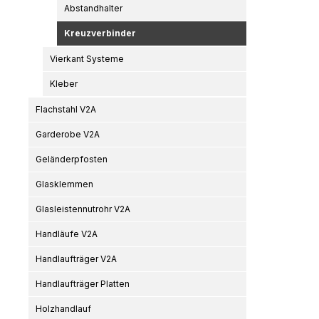
Abstandhalter
Kreuzverbinder
Vierkant Systeme
Kleber
Flachstahl V2A
Garderobe V2A
Geländerpfosten
Glasklemmen
Glasleistennutrohr V2A
Handläufe V2A
Handlaufträger V2A
Handlaufträger Platten
Holzhandlauf