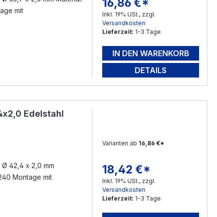
16,86 €*
Regulärer Preis:
tage mit
Inkl. 19% USt., zzgl.
Versandkosten
Lieferzeit:
1-3 Tage
IN DEN WARENKORB
DETAILS
4x2,0 Edelstahl
Varianten ab
16,86 €*
: Ø 42,4 x 2,0 mm
18,42 €*
Regulärer Preis:
n 240 Montage mit
Inkl. 19% USt., zzgl.
Versandkosten
Lieferzeit:
1-3 Tage