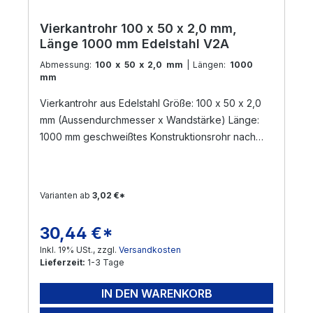
Vierkantrohr 100 x 50 x 2,0 mm,
Länge 1000 mm Edelstahl V2A
Abmessung:
100 x 50 x 2,0 mm
| Längen:
1000
mm
Vierkantrohr aus Edelstahl Größe: 100 x 50 x 2,0
mm (Aussendurchmesser x Wandstärke) Länge:
1000 mm geschweißtes Konstruktionsrohr nach
DIN 17455 / EN ISO 1127 Material: Edelstahl V2A,
geschliffen Korn 240 (Werkstoff: 1.4301) Die
Zuschnittlänge hat eine Toleranz von +/- 3 mm
Varianten ab
3,02 €*
Versand per Nachnahme nicht möglich!
! Sonderanfertigungen sind möglich ! Gerne
30,44 €*
Regulärer Preis:
bearbeiten wir Ihre Anfrage !
Inkl. 19% USt., zzgl.
Versandkosten
Lieferzeit:
1-3 Tage
IN DEN WARENKORB