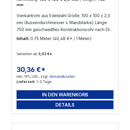
mm
Vierkantrohr aus Edelstahl Größe: 100 x 100 x 2,0
mm (Aussendurchmesser x Wandstärke) Länge:
750 mm geschweißtes Konstruktionsrohr nach DIN
17455 / EN ISO 1127 Material: Edelstahl V2A,
Inhalt:
0.75 Meter
(40,48 €* / 1 Meter)
geschliffen Korn 240 (Werkstoff: 1.4301) Die
Zuschnittlänge hat eine Toleranz von +/- 3 mm
Varianten ab
3,02 €*
Versand per Nachnahme nicht möglich!
! Sonderanfertigungen sind möglich ! Gerne
30,36 €*
Regulärer Preis:
bearbeiten wir Ihre Anfrage !
Inkl. 19% USt., zzgl.
Versandkosten
Lieferzeit:
1-3 Tage
IN DEN WARENKORB
DETAILS