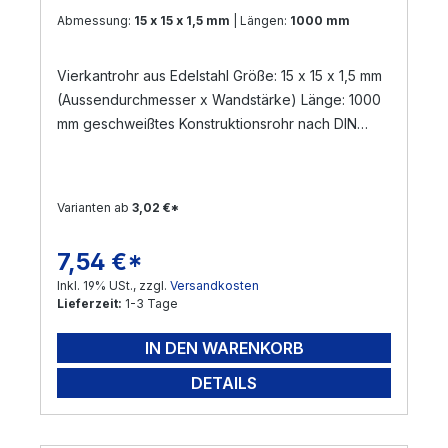
Abmessung:
15 x 15 x 1,5 mm
| Längen:
1000 mm
Vierkantrohr aus Edelstahl Größe: 15 x 15 x 1,5 mm
(Aussendurchmesser x Wandstärke) Länge: 1000
mm geschweißtes Konstruktionsrohr nach DIN
17455 / EN ISO 1127 Material: Edelstahl V2A,
geschliffen Korn 240 (Werkstoff: 1.4301) Die
Zuschnittlänge hat eine Toleranz von +/- 3 mm
Varianten ab
3,02 €*
Versand per Nachnahme nicht möglich!
! Sonderanfertigungen sind möglich ! Gerne
7,54 €*
Regulärer Preis:
bearbeiten wir Ihre Anfrage !
Inkl. 19% USt., zzgl.
Versandkosten
Lieferzeit:
1-3 Tage
IN DEN WARENKORB
DETAILS