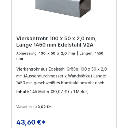
Vierkantrohr 100 x 50 x 2,0 mm,
Länge 1450 mm Edelstahl V2A
Abmessung:
100 x 50 x 2,0 mm
| Längen:
1450
mm
Vierkantrohr aus Edelstahl Größe: 100 x 50 x 2,0
mm (Aussendurchmesser x Wandstärke) Länge:
1450 mm geschweißtes Konstruktionsrohr nach
DIN 17455 / EN ISO 1127 Material: Edelstahl V2A,
Inhalt:
1.45 Meter
(30,07 €* / 1 Meter)
geschliffen Korn 240 (Werkstoff: 1.4301) Die
Zuschnittlänge hat eine Toleranz von +/- 3 mm
Varianten ab
3,02 €*
Versand per Nachnahme nicht möglich!
! Sonderanfertigungen sind möglich ! Gerne
43,60 €*
Regulärer Preis:
bearbeiten wir Ihre Anfrage !