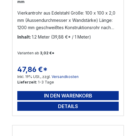
mm
Vierkantrohr aus Edelstahl Größe: 100 x 100 x 2,0
mm (Aussendurchmesser x Wandstärke) Länge:
1200 mm geschweißtes Konstruktionsrohr nach
DIN 17455 / EN ISO 1127 Material: Edelstahl V2A,
Inhalt:
1.2 Meter
(39,88 €* / 1 Meter)
geschliffen Korn 240 (Werkstoff: 1.4301) Die
Zuschnittlänge hat eine Toleranz von +/- 3 mm
Varianten ab
3,02 €*
Versand per Nachnahme nicht möglich!
! Sonderanfertigungen sind möglich ! Gerne
47,86 €*
Regulärer Preis:
bearbeiten wir Ihre Anfrage !
Inkl. 19% USt., zzgl.
Versandkosten
Lieferzeit:
1-3 Tage
IN DEN WARENKORB
DETAILS