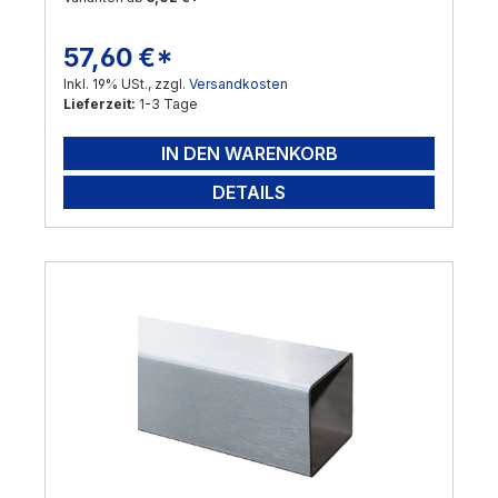
Versand per Nachnahme nicht möglich!
! Sonderanfertigungen sind möglich ! Gerne
57,60 €*
Regulärer Preis:
bearbeiten wir Ihre Anfrage !
Inkl. 19% USt., zzgl.
Versandkosten
Lieferzeit:
1-3 Tage
IN DEN WARENKORB
DETAILS