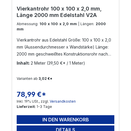
Vierkantrohr 100 x 100 x 2,0 mm,
Länge 2000 mm Edelstahl V2A
Abmessung:
100 x 100 x 2,0 mm
| Längen:
2000
mm
Vierkantrohr aus Edelstahl Größe: 100 x 100 x 2,0
mm (Aussendurchmesser x Wandstärke) Länge:
2000 mm geschweißtes Konstruktionsrohr nach
DIN 17455 / EN ISO 1127 Material: Edelstahl V2A,
Inhalt:
2 Meter
(39,50 €* / 1 Meter)
geschliffen Korn 240 (Werkstoff: 1.4301) Die
Zuschnittlänge hat eine Toleranz von +/- 3 mm
Varianten ab
3,02 €*
Versand per Nachnahme nicht möglich!
! Sonderanfertigungen sind möglich ! Gerne
78,99 €*
Regulärer Preis:
bearbeiten wir Ihre Anfrage !
Inkl. 19% USt., zzgl.
Versandkosten
Lieferzeit:
1-3 Tage
IN DEN WARENKORB
DETAILS