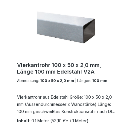
Vierkantrohr 100 x 50 x 2,0 mm,
Länge 100 mm Edelstahl V2A
Abmessung:
100 x 50 x 2,0 mm
| Längen:
100 mm
Vierkantrohr aus Edelstahl Größe: 100 x 50 x 2,0
mm (Aussendurchmesser x Wandstärke) Länge:
100 mm geschweißtes Konstruktionsrohr nach DIN
17455 / EN ISO 1127 Material: Edelstahl V2A,
Inhalt:
0.1 Meter
(53,10 €* / 1 Meter)
geschliffen Korn 240 (Werkstoff: 1.4301) Die
Zuschnittlänge hat eine Toleranz von +/- 3 mm