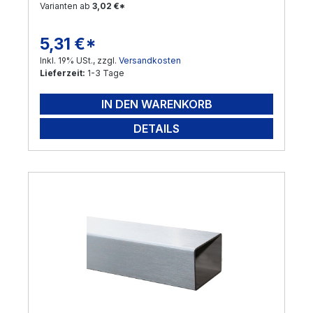
Varianten ab
3,02 €*
Versand per Nachnahme nicht möglich!
! Sonderanfertigungen sind möglich ! Gerne
5,31 €*
Regulärer Preis:
bearbeiten wir Ihre Anfrage !
Inkl. 19% USt., zzgl.
Versandkosten
Lieferzeit:
1-3 Tage
IN DEN WARENKORB
DETAILS