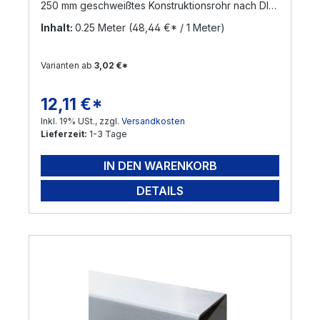
250 mm geschweißtes Konstruktionsrohr nach DIN
17455 / EN ISO 1127 Material: Edelstahl V2A,
Inhalt:
0.25 Meter
(48,44 €* / 1 Meter)
geschliffen Korn 240 (Werkstoff: 1.4301) Die
Zuschnittlänge hat eine Toleranz von +/- 3 mm
Varianten ab
3,02 €*
Versand per Nachnahme nicht möglich!
! Sonderanfertigungen sind möglich ! Gerne
12,11 €*
Regulärer Preis:
bearbeiten wir Ihre Anfrage !
Inkl. 19% USt., zzgl.
Versandkosten
Lieferzeit:
1-3 Tage
IN DEN WARENKORB
DETAILS