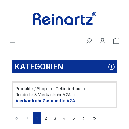
Zum Hauptinhalt springen
Ware
KATEGORIEN
Produkte / Shop
Geländerbau
Rundrohr & Vierkantrohr V2A
Vierkantrohr Zuschnitte V2A
Seite
Seite
Seite
Seite
Seite
1
2
3
4
5