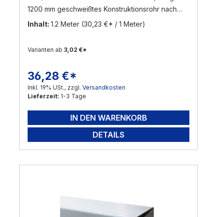
1200 mm geschweißtes Konstruktionsrohr nach
DIN 17455 / EN ISO 1127 Material: Edelstahl V2A,
Inhalt:
1.2 Meter
(30,23 €* / 1 Meter)
geschliffen Korn 240 (Werkstoff: 1.4301) Die
Zuschnittlänge hat eine Toleranz von +/- 3 mm
Varianten ab
3,02 €*
Versand per Nachnahme nicht möglich!
! Sonderanfertigungen sind möglich ! Gerne
36,28 €*
Regulärer Preis:
bearbeiten wir Ihre Anfrage !
Inkl. 19% USt., zzgl.
Versandkosten
Lieferzeit:
1-3 Tage
IN DEN WARENKORB
DETAILS