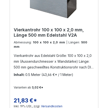
Vierkantrohr 100 x 100 x 2,0 mm,
Länge 500 mm Edelstahl V2A
Abmessung:
100 x 100 x 2,0 mm
| Längen:
500
mm
Vierkantrohr aus Edelstahl Größe: 100 x 100 x 2,0
mm (Aussendurchmesser x Wandstärke) Länge:
500 mm geschweißtes Konstruktionsrohr nach DIN
17455 / EN ISO 1127 Material: Edelstahl V2A,
Inhalt:
0.5 Meter
(43,66 €* / 1 Meter)
geschliffen Korn 240 (Werkstoff: 1.4301) Die
Zuschnittlänge hat eine Toleranz von +/- 3 mm
Varianten ab
3,02 €*
Versand per Nachnahme nicht möglich!
! Sonderanfertigungen sind möglich ! Gerne
21,83 €*
Regulärer Preis:
bearbeiten wir Ihre Anfrage !
Inkl. 19% USt., zzgl.
Versandkosten