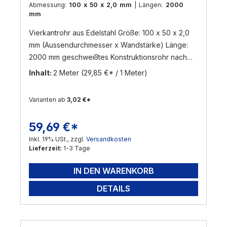
Abmessung:
100 x 50 x 2,0 mm
| Längen:
2000
mm
Vierkantrohr aus Edelstahl Größe: 100 x 50 x 2,0
mm (Aussendurchmesser x Wandstärke) Länge:
2000 mm geschweißtes Konstruktionsrohr nach
DIN 17455 / EN ISO 1127 Material: Edelstahl V2A,
Inhalt:
2 Meter
(29,85 €* / 1 Meter)
geschliffen Korn 240 (Werkstoff: 1.4301) Die
Zuschnittlänge hat eine Toleranz von +/- 3 mm
Varianten ab
3,02 €*
Versand per Nachnahme nicht möglich!
! Sonderanfertigungen sind möglich ! Gerne
59,69 €*
Regulärer Preis:
bearbeiten wir Ihre Anfrage !
Inkl. 19% USt., zzgl.
Versandkosten
Lieferzeit:
1-3 Tage
IN DEN WARENKORB
DETAILS