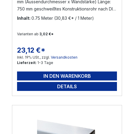
mm (Aussendurchmesser x Wandstärke) Länge:
750 mm geschweißtes Konstruktionsrohr nach DIN
17455 / EN ISO 1127 Material: Edelstahl V2A,
Inhalt:
0.75 Meter
(30,83 €* / 1 Meter)
geschliffen Korn 240 (Werkstoff: 1.4301) Die
Zuschnittlänge hat eine Toleranz von +/- 3 mm
Varianten ab
3,02 €*
Versand per Nachnahme nicht möglich!
! Sonderanfertigungen sind möglich ! Gerne
23,12 €*
Regulärer Preis:
bearbeiten wir Ihre Anfrage !
Inkl. 19% USt., zzgl.
Versandkosten
Lieferzeit:
1-3 Tage
IN DEN WARENKORB
DETAILS