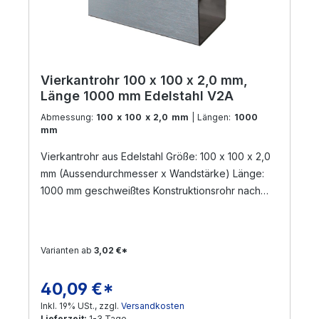
Vierkantrohr 100 x 100 x 2,0 mm,
Länge 1000 mm Edelstahl V2A
Abmessung:
100 x 100 x 2,0 mm
| Längen:
1000
mm
Vierkantrohr aus Edelstahl Größe: 100 x 100 x 2,0
mm (Aussendurchmesser x Wandstärke) Länge:
1000 mm geschweißtes Konstruktionsrohr nach
DIN 17455 / EN ISO 1127 Material: Edelstahl V2A,
geschliffen Korn 240 (Werkstoff: 1.4301) Die
Zuschnittlänge hat eine Toleranz von +/- 3 mm
Varianten ab
3,02 €*
Versand per Nachnahme nicht möglich!
! Sonderanfertigungen sind möglich ! Gerne
40,09 €*
Regulärer Preis:
bearbeiten wir Ihre Anfrage !
Inkl. 19% USt., zzgl.
Versandkosten
Lieferzeit:
1-3 Tage