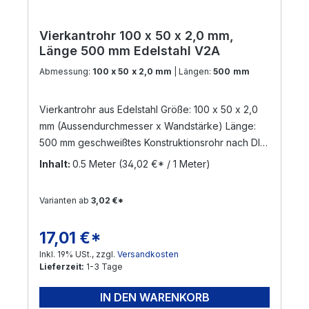
Vierkantrohr 100 x 50 x 2,0 mm,
Länge 500 mm Edelstahl V2A
Abmessung:
100 x 50 x 2,0 mm
| Längen:
500 mm
Vierkantrohr aus Edelstahl Größe: 100 x 50 x 2,0
mm (Aussendurchmesser x Wandstärke) Länge:
500 mm geschweißtes Konstruktionsrohr nach DIN
17455 / EN ISO 1127 Material: Edelstahl V2A,
Inhalt:
0.5 Meter
(34,02 €* / 1 Meter)
geschliffen Korn 240 (Werkstoff: 1.4301) Die
Zuschnittlänge hat eine Toleranz von +/- 3 mm
Varianten ab
3,02 €*
Versand per Nachnahme nicht möglich!
! Sonderanfertigungen sind möglich ! Gerne
17,01 €*
Regulärer Preis:
bearbeiten wir Ihre Anfrage !
Inkl. 19% USt., zzgl.
Versandkosten
Lieferzeit:
1-3 Tage
IN DEN WARENKORB