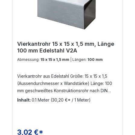
Vierkantrohr 15 x 15 x 1,5 mm, Länge
100 mm Edelstahl V2A
Abmessung:
15 x 15 x 1,5 mm
| Längen:
100 mm
Vierkantrohr aus Edelstahl Größe: 15 x 15 x 1,5
(Aussendurchmesser x Wandstärke) Länge: 100
mm geschweißtes Konstruktionsrohr nach DIN
17455 / EN ISO 1127 Material: Edelstahl V2A,
Inhalt:
0.1 Meter
(30,20 €* / 1 Meter)
geschliffen Korn 240 (Werkstoff: 1.4301) Die
Zuschnittlänge hat eine Toleranz von +/- 3 mm
Versand per Nachnahme nicht möglich!
! Sonderanfertigungen sind möglich ! Gerne
3,02 €*
Regulärer Preis:
bearbeiten wir Ihre Anfrage !