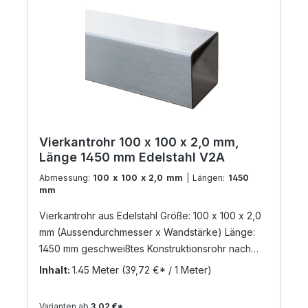
Vierkantrohr 100 x 100 x 2,0 mm,
Länge 1450 mm Edelstahl V2A
Abmessung:
100 x 100 x 2,0 mm
| Längen:
1450
mm
Vierkantrohr aus Edelstahl Größe: 100 x 100 x 2,0
mm (Aussendurchmesser x Wandstärke) Länge:
1450 mm geschweißtes Konstruktionsrohr nach
DIN 17455 / EN ISO 1127 Material: Edelstahl V2A,
Inhalt:
1.45 Meter
(39,72 €* / 1 Meter)
geschliffen Korn 240 (Werkstoff: 1.4301) Die
Zuschnittlänge hat eine Toleranz von +/- 3 mm
Varianten ab
3,02 €*