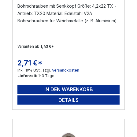
Bohrschrauben mit Senkkopf Größe: 4,2x22 TX -
Antrieb: TX20 Material: Edelstahl V2A
Bohrschrauben für Weichmetalle (z. B. Aluminium)
Varianten ab
1,43 €*
2,71 €*
Regulärer Preis:
Inkl. 19% USt., zzgl.
Versandkosten
Lieferzeit:
1-3 Tage
IN DEN WARENKORB
DETAILS