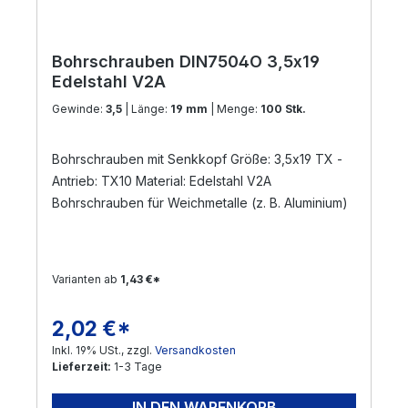
Bohrschrauben DIN7504O 3,5x19
Edelstahl V2A
Gewinde:
3,5
| Länge:
19 mm
| Menge:
100 Stk.
Bohrschrauben mit Senkkopf Größe: 3,5x19 TX -
Antrieb: TX10 Material: Edelstahl V2A
Bohrschrauben für Weichmetalle (z. B. Aluminium)
Varianten ab
1,43 €*
2,02 €*
Regulärer Preis:
Inkl. 19% USt., zzgl.
Versandkosten
Lieferzeit:
1-3 Tage
IN DEN WARENKORB