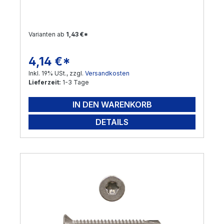
Varianten ab
1,43 €*
4,14 €*
Regulärer Preis:
Inkl. 19% USt., zzgl.
Versandkosten
Lieferzeit:
1-3 Tage
IN DEN WARENKORB
DETAILS