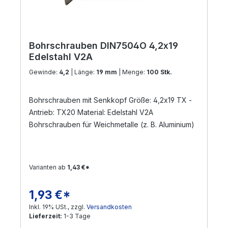
Bohrschrauben DIN7504O 4,2x19
Edelstahl V2A
Gewinde:
4,2
| Länge:
19 mm
| Menge:
100 Stk.
Bohrschrauben mit Senkkopf Größe: 4,2x19 TX -
Antrieb: TX20 Material: Edelstahl V2A
Bohrschrauben für Weichmetalle (z. B. Aluminium)
Varianten ab
1,43 €*
1,93 €*
Regulärer Preis:
Inkl. 19% USt., zzgl.
Versandkosten
Lieferzeit:
1-3 Tage