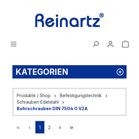
Zum Hauptinhalt springen
Ware
KATEGORIEN
Produkte / Shop
Befestigungstechnik
Schrauben Edelstahl
Bohrschrauben DIN 7504 O V2A
Seite
Seite
1
2