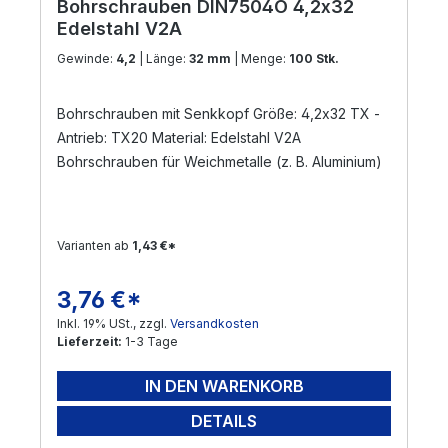
Bohrschrauben DIN7504O 4,2x32
Edelstahl V2A
Gewinde:
4,2
| Länge:
32 mm
| Menge:
100 Stk.
Bohrschrauben mit Senkkopf Größe: 4,2x32 TX -
Antrieb: TX20 Material: Edelstahl V2A
Bohrschrauben für Weichmetalle (z. B. Aluminium)
Varianten ab
1,43 €*
3,76 €*
Regulärer Preis:
Inkl. 19% USt., zzgl.
Versandkosten
Lieferzeit:
1-3 Tage
IN DEN WARENKORB
DETAILS