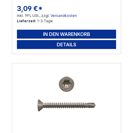
3,09 €*
Regulärer Preis:
Inkl. 19% USt., zzgl.
Versandkosten
Lieferzeit:
1-3 Tage
IN DEN WARENKORB
DETAILS