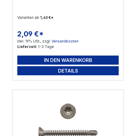
Varianten ab
1,43 €*
2,09 €*
Regulärer Preis:
Inkl. 19% USt., zzgl.
Versandkosten
Lieferzeit:
1-3 Tage
IN DEN WARENKORB
DETAILS