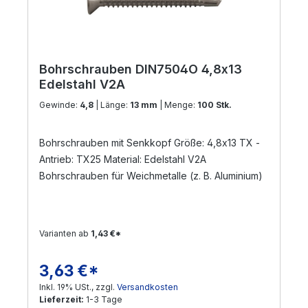
Bohrschrauben DIN7504O 4,8x13
Edelstahl V2A
Gewinde:
4,8
| Länge:
13 mm
| Menge:
100 Stk.
Bohrschrauben mit Senkkopf Größe: 4,8x13 TX -
Antrieb: TX25 Material: Edelstahl V2A
Bohrschrauben für Weichmetalle (z. B. Aluminium)
Varianten ab
1,43 €*
3,63 €*
Regulärer Preis:
Inkl. 19% USt., zzgl.
Versandkosten
Lieferzeit:
1-3 Tage