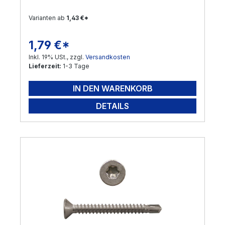
Varianten ab
1,43 €*
1,79 €*
Regulärer Preis:
Inkl. 19% USt., zzgl.
Versandkosten
Lieferzeit:
1-3 Tage
IN DEN WARENKORB
DETAILS