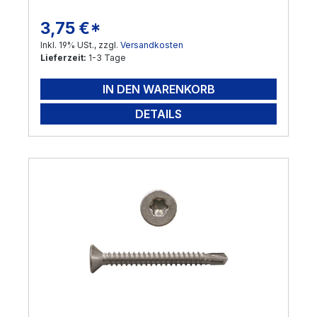
3,75 €*
Regulärer Preis:
Inkl. 19% USt., zzgl.
Versandkosten
Lieferzeit:
1-3 Tage
IN DEN WARENKORB
DETAILS