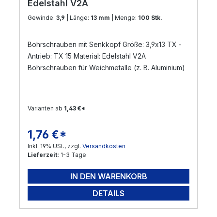
Edelstahl V2A
Gewinde:
3,9
| Länge:
13 mm
| Menge:
100 Stk.
Bohrschrauben mit Senkkopf Größe: 3,9x13 TX -
Antrieb: TX 15 Material: Edelstahl V2A
Bohrschrauben für Weichmetalle (z. B. Aluminium)
Varianten ab
1,43 €*
1,76 €*
Regulärer Preis:
Inkl. 19% USt., zzgl.
Versandkosten
Lieferzeit:
1-3 Tage
IN DEN WARENKORB
DETAILS