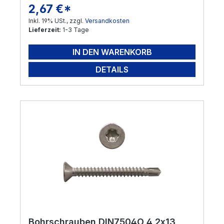
2,67 €*
Regulärer Preis:
Inkl. 19% USt., zzgl.
Versandkosten
Lieferzeit:
1-3 Tage
IN DEN WARENKORB
DETAILS
Bohrschrauben DIN7504O 4,2x13