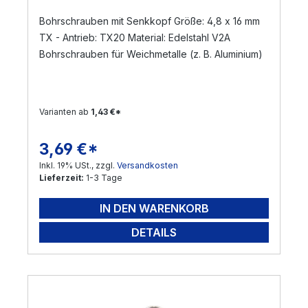
Bohrschrauben mit Senkkopf Größe: 4,8 x 16 mm
TX - Antrieb: TX20 Material: Edelstahl V2A
Bohrschrauben für Weichmetalle (z. B. Aluminium)
Varianten ab
1,43 €*
3,69 €*
Regulärer Preis:
Inkl. 19% USt., zzgl.
Versandkosten
Lieferzeit:
1-3 Tage
IN DEN WARENKORB
DETAILS