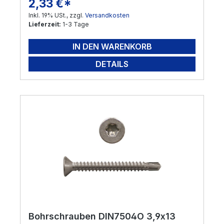
2,33 €*
Regulärer Preis:
Inkl. 19% USt., zzgl.
Versandkosten
Lieferzeit:
1-3 Tage
IN DEN WARENKORB
DETAILS
Bohrschrauben DIN7504O 3,9x13