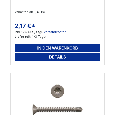
Varianten ab
1,43 €*
2,17 €*
Regulärer Preis:
Inkl. 19% USt., zzgl.
Versandkosten
Lieferzeit:
1-3 Tage
IN DEN WARENKORB
DETAILS