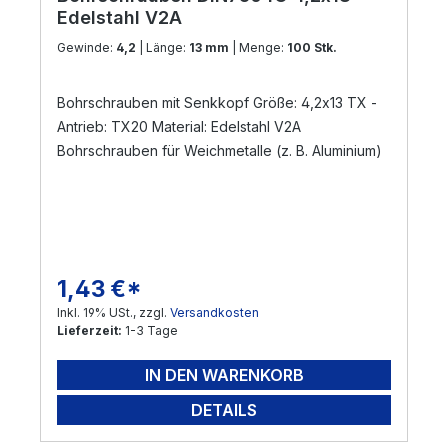
Edelstahl V2A
Gewinde:
4,2
| Länge:
13 mm
| Menge:
100 Stk.
Bohrschrauben mit Senkkopf Größe: 4,2x13 TX -
Antrieb: TX20 Material: Edelstahl V2A
Bohrschrauben für Weichmetalle (z. B. Aluminium)
1,43 €*
Regulärer Preis:
Inkl. 19% USt., zzgl.
Versandkosten
Lieferzeit:
1-3 Tage
IN DEN WARENKORB
DETAILS