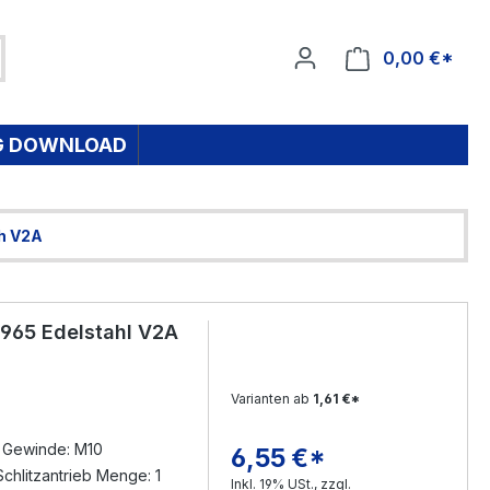
0,00 €*
Ware
G DOWNLOAD
h V2A
965 Edelstahl V2A
Varianten ab
1,61 €*
s Gewinde: M10
6,55 €*
Regulärer Preis:
chlitzantrieb Menge: 1
Inkl. 19% USt., zzgl.