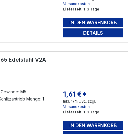
Versandkosten
Lieferzeit:
1-3 Tage
IN DEN WARENKORB
DETAILS
65 Edelstahl V2A
s Gewinde: M5
1,61 €*
Regulärer Preis:
chlitzantrieb Menge: 1
Inkl. 19% USt., zzgl.
Versandkosten
Lieferzeit:
1-3 Tage
IN DEN WARENKORB