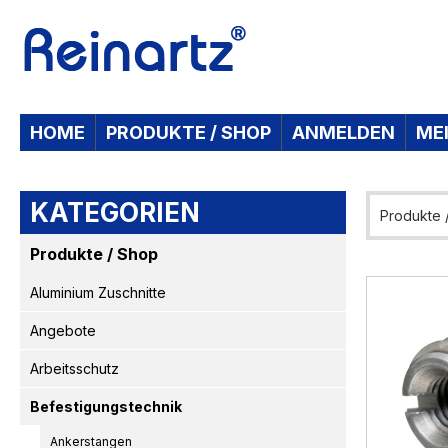
 Hauptinhalt springen
Zur Suche springen
Zur Hauptnavigation springen
HOME
PRODUKTE / SHOP
ANMELDEN
ME
KATEGORIEN
Produkte 
Produkte / Shop
Aluminium Zuschnitte
Angebote
Arbeitsschutz
Befestigungstechnik
Ankerstangen