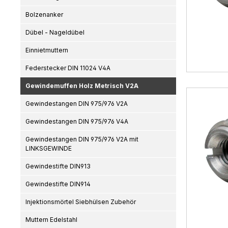
Bolzenanker
Dübel - Nageldübel
Einnietmuttern
Federstecker DIN 11024 V4A
Gewindemuffen Holz Metrisch V2A
Gewindestangen DIN 975/976 V2A
Gewindestangen DIN 975/976 V4A
Gewindestangen DIN 975/976 V2A mit
LINKSGEWINDE
Gewindestifte DIN913
Gewindestifte DIN914
Injektionsmörtel Siebhülsen Zubehör
Muttern Edelstahl