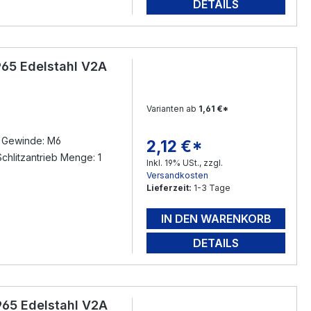
DETAILS
65 Edelstahl V2A
Varianten ab
1,61 €*
s Gewinde: M6
2,12 €*
Regulärer Preis:
chlitzantrieb Menge: 1
Inkl. 19% USt., zzgl.
Versandkosten
Lieferzeit:
1-3 Tage
IN DEN WARENKORB
DETAILS
65 Edelstahl V2A