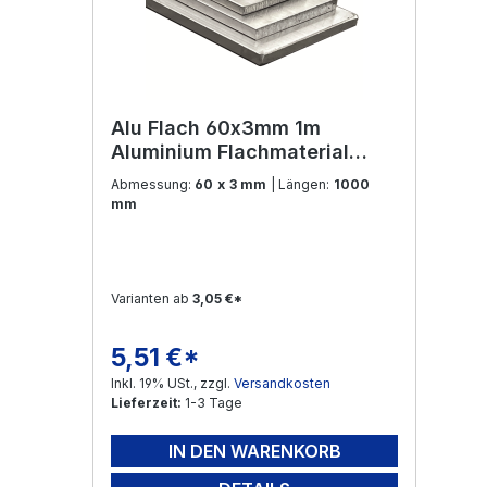
Alu Flach 60x3mm 1m
Aluminium Flachmaterial
Flachstahl Flachmaterial
Abmessung:
60 x 3 mm
| Längen:
1000
Aluprofil Flacheisen
mm
Varianten ab
3,05 €*
5,51 €*
Regulärer Preis:
Inkl. 19% USt., zzgl.
Versandkosten
Lieferzeit:
1-3 Tage
IN DEN WARENKORB