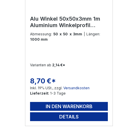
Alu Winkel 50x50x3mm 1m
Aluminium Winkelprofil
Aluleiste Winkelleiste
Abmessung:
50 x 50 x 3mm
| Längen:
Eckprofil Modellbau und
1000 mm
Konstruktion
Varianten ab
2,14 €*
8,70 €*
Regulärer Preis:
Inkl. 19% USt., zzgl.
Versandkosten
Lieferzeit:
1-3 Tage
IN DEN WARENKORB
DETAILS