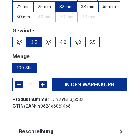
22 mm
25 mm
32 mm
38 mm
45 mm
50 mm
60 mm
70 mm
80 mm
(Diese Option ist zurzeit nicht verfügbar.)
(Diese Option ist zurzeit nicht verfügbar
(Diese Option ist zurzeit nic
auswählen
Gewinde
2,9
3,5
3,9
4,2
4,8
5,5
auswählen
Menge
100 Stk.
IN DEN WARENKORB
Produktnummer:
DIN7981 3,5x32
GTIN/EAN:
4062466051466
Beschreibung