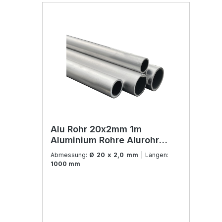
Alu Rohr 20x2mm 1m
Aluminium Rohre Alurohr
Aluprofil Rundrohr für
Abmessung:
Ø 20 x 2,0 mm
| Längen:
Modellbau und Konstruktion
1000 mm