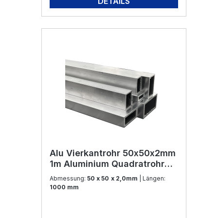
DETAILS
Alu Vierkantrohr 50x50x2mm
1m Aluminium Quadratrohr
Vierkantrohr Alurohr Aluprofil
Abmessung:
50 x 50 x 2,0mm
| Längen:
Rundrohr Rohr für Modellbau
1000 mm
und Konstruktion