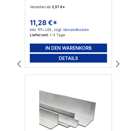
Varianten ab
3,57 €*
11,28 €*
Regulärer Preis:
Inkl. 19% USt., zzgl.
Versandkosten
Lieferzeit:
1-3 Tage
IN DEN WARENKORB
DETAILS