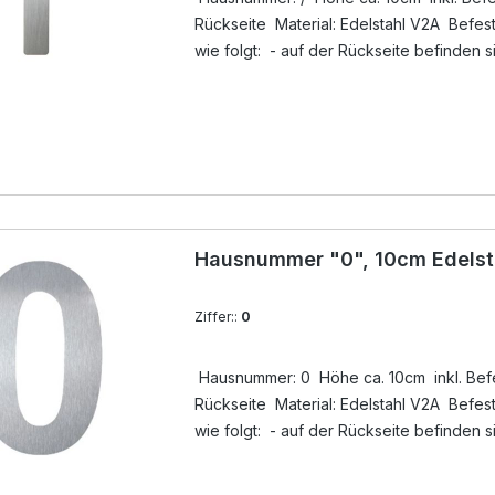
Rückseite Material: Edelstahl V2A Befestigung der Hausnummer
wie folgt: - auf der Rückseite befinden 
unsichtbare Gewindebuchsen, dort werde
Lieferumfang ) eingedreht - Löcher anz
ausblasen - mit Silikon ( nicht im Lieferu
Gewindestift ( im Lieferumfang ) in das Boh
eindrücken - Überschuß an Silikon entfer
Hausnummer "0", 10cm Edelst
Ziffer::
0
Hausnummer: 0 Höhe ca. 10cm inkl. Befes
Rückseite Material: Edelstahl V2A Befestigung der Hausnummer
wie folgt: - auf der Rückseite befinden 
unsichtbare Gewindebuchsen, dort werde
Lieferumfang ) eingedreht - Löcher anz