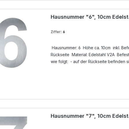
Hausnummer "6", 10cm Edelst
Ziffer::
6
Hausnummer: 6 Höhe ca. 10cm inkl. Befes
Rückseite Material: Edelstahl V2A Befestigung der Hausnummer
wie folgt: - auf der Rückseite befinden 
unsichtbare Gewindebuchsen, dort werde
Lieferumfang ) eingedreht - Löcher anz
ausblasen - mit Silikon ( nicht im Lieferu
Gewindestift ( im Lieferumfang ) in das Boh
eindrücken - Überschuß an Silikon entfer
Hausnummer "7", 10cm Edelst