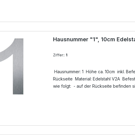
ausblasen - mit Silikon ( nicht im Lieferu
Gewindestift ( im Lieferumfang ) in das Boh
eindrücken - Überschuß an Silikon entfer
Hausnummer "1", 10cm Edelst
Ziffer::
1
Hausnummer: 1 Höhe ca. 10cm inkl. Befes
Rückseite Material: Edelstahl V2A Befestigung der Hausnummer
wie folgt: - auf der Rückseite befinden 
unsichtbare Gewindebuchsen, dort werde
Lieferumfang ) eingedreht - Löcher anz
ausblasen - mit Silikon ( nicht im Lieferu
Gewindestift ( im Lieferumfang ) in das Boh
eindrücken - Überschuß an Silikon entfer