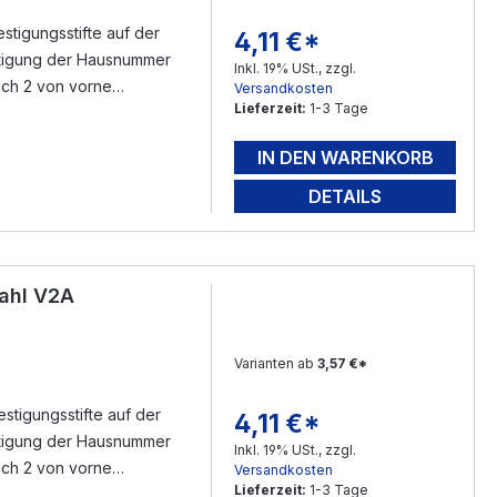
tigungsstifte auf der
4,11 €*
Regulärer Preis:
Inkl. 19% USt., zzgl.
sich 2 von vorne
Versandkosten
Lieferzeit:
1-3 Tage
n Gewindestifte ( im
eichnen - bohren -
IN DEN WARENKORB
mfang ) füllen - mit dem
rloch ( mit Silikon )
DETAILS
nen - Fertig.
ahl V2A
Varianten ab
3,57 €*
tigungsstifte auf der
4,11 €*
Regulärer Preis:
Inkl. 19% USt., zzgl.
sich 2 von vorne
Versandkosten
Lieferzeit:
1-3 Tage
n Gewindestifte ( im