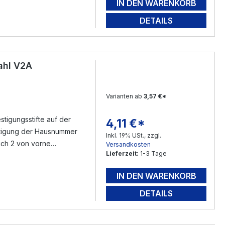
IN DEN WARENKORB
mfang ) füllen - mit dem
rloch ( mit Silikon )
DETAILS
nen - Fertig.
ahl V2A
Varianten ab
3,57 €*
tigungsstifte auf der
4,11 €*
Regulärer Preis:
Inkl. 19% USt., zzgl.
sich 2 von vorne
Versandkosten
Lieferzeit:
1-3 Tage
n Gewindestifte ( im
eichnen - bohren -
IN DEN WARENKORB
mfang ) füllen - mit dem
rloch ( mit Silikon )
DETAILS
nen - Fertig.