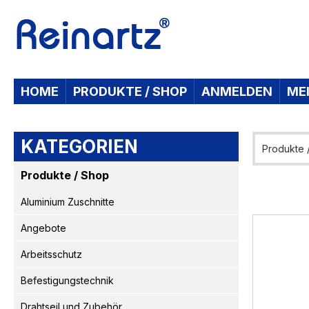
 Hauptinhalt springen
Zur Suche springen
Zur Hauptnavigation springen
HOME
PRODUKTE / SHOP
ANMELDEN
ME
KATEGORIEN
Produkte 
Produkte / Shop
Aluminium Zuschnitte
Angebote
Arbeitsschutz
Befestigungstechnik
Drahtseil und Zubehör