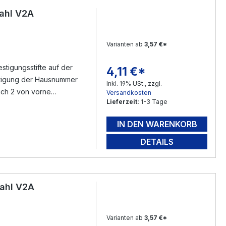
ahl V2A
Varianten ab
3,57 €*
tigungsstifte auf der
4,11 €*
Regulärer Preis:
Inkl. 19% USt., zzgl.
sich 2 von vorne
Versandkosten
Lieferzeit:
1-3 Tage
n Gewindestifte ( im
eichnen - bohren -
IN DEN WARENKORB
mfang ) füllen - mit dem
rloch ( mit Silikon )
DETAILS
nen - Fertig.
ahl V2A
Varianten ab
3,57 €*