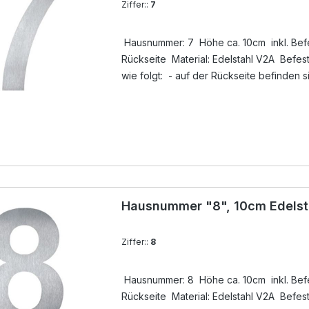
Ziffer::
7
Hausnummer: 7 Höhe ca. 10cm inkl. Befes
Rückseite Material: Edelstahl V2A Befestigung der Hausnummer
wie folgt: - auf der Rückseite befinden 
unsichtbare Gewindebuchsen, dort werde
Lieferumfang ) eingedreht - Löcher anz
ausblasen - mit Silikon ( nicht im Lieferu
Gewindestift ( im Lieferumfang ) in das Boh
eindrücken - Überschuß an Silikon entfer
Hausnummer "8", 10cm Edelst
Ziffer::
8
Hausnummer: 8 Höhe ca. 10cm inkl. Befes
Rückseite Material: Edelstahl V2A Befestigung der Hausnummer