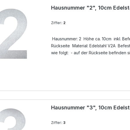
Hausnummer "2", 10cm Edelst
Ziffer::
2
Hausnummer: 2 Höhe ca. 10cm inkl. Befes
Rückseite Material: Edelstahl V2A Befestigung der Hausnummer
wie folgt: - auf der Rückseite befinden 
unsichtbare Gewindebuchsen, dort werde
Lieferumfang ) eingedreht - Löcher anz
ausblasen - mit Silikon ( nicht im Lieferu
Gewindestift ( im Lieferumfang ) in das Boh
eindrücken - Überschuß an Silikon entfer
Hausnummer "3", 10cm Edelst
Ziffer::
3