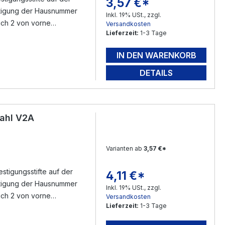
3,57 €*
Regulärer Preis:
Inkl. 19% USt., zzgl.
sich 2 von vorne
Versandkosten
Lieferzeit:
1-3 Tage
n Gewindestifte ( im
eichnen - bohren -
IN DEN WARENKORB
mfang ) füllen - mit dem
rloch ( mit Silikon )
DETAILS
nen - Fertig.
ahl V2A
Varianten ab
3,57 €*
tigungsstifte auf der
4,11 €*
Regulärer Preis:
Inkl. 19% USt., zzgl.
sich 2 von vorne
Versandkosten
Lieferzeit:
1-3 Tage
n Gewindestifte ( im
eichnen - bohren -