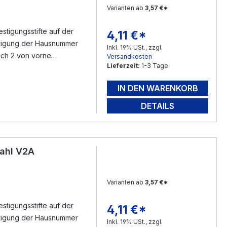
Varianten ab
3,57 €*
tigungsstifte auf der
4,11 €*
Regulärer Preis:
Inkl. 19% USt., zzgl.
sich 2 von vorne
Versandkosten
Lieferzeit:
1-3 Tage
n Gewindestifte ( im
eichnen - bohren -
IN DEN WARENKORB
mfang ) füllen - mit dem
rloch ( mit Silikon )
DETAILS
nen - Fertig.
ahl V2A
Varianten ab
3,57 €*
tigungsstifte auf der
4,11 €*
Regulärer Preis:
Inkl. 19% USt., zzgl.