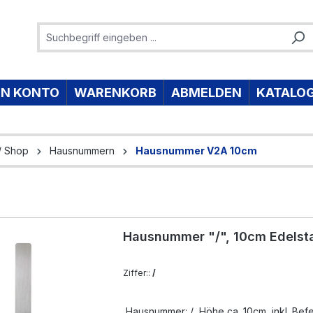
IN KONTO
WARENKORB
ABMELDEN
KATALO
/ Shop
Hausnummern
Hausnummer V2A 10cm
Hausnummer "/", 10cm Edelst
Ziffer::
/
Hausnummer: / Höhe ca. 10cm inkl. Befes