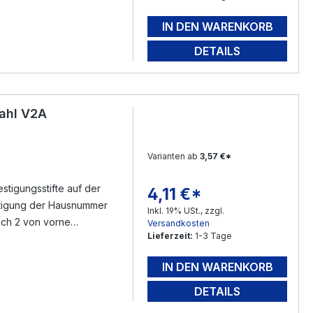
eichnen - bohren -
IN DEN WARENKORB
mfang ) füllen - mit dem
rloch ( mit Silikon )
DETAILS
nen - Fertig.
ahl V2A
Varianten ab
3,57 €*
tigungsstifte auf der
4,11 €*
Regulärer Preis:
Inkl. 19% USt., zzgl.
sich 2 von vorne
Versandkosten
Lieferzeit:
1-3 Tage
n Gewindestifte ( im
eichnen - bohren -
IN DEN WARENKORB
mfang ) füllen - mit dem
rloch ( mit Silikon )
DETAILS
nen - Fertig.