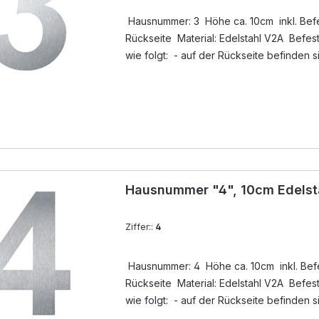
Hausnummer: 3 Höhe ca. 10cm inkl. Befes
Rückseite Material: Edelstahl V2A Befestigung der Hausnummer
wie folgt: - auf der Rückseite befinden 
unsichtbare Gewindebuchsen, dort werde
Lieferumfang ) eingedreht - Löcher anz
ausblasen - mit Silikon ( nicht im Lieferu
Gewindestift ( im Lieferumfang ) in das Boh
eindrücken - Überschuß an Silikon entfer
Hausnummer "4", 10cm Edelst
Ziffer::
4
Hausnummer: 4 Höhe ca. 10cm inkl. Befes
Rückseite Material: Edelstahl V2A Befestigung der Hausnummer
wie folgt: - auf der Rückseite befinden 
unsichtbare Gewindebuchsen, dort werde