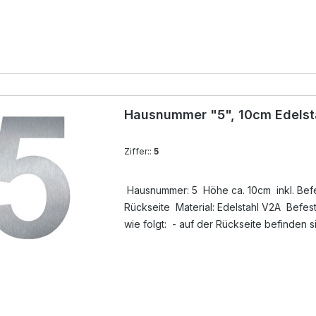
Lieferumfang ) eingedreht - Löcher anz
ausblasen - mit Silikon ( nicht im Lieferu
Gewindestift ( im Lieferumfang ) in das Boh
eindrücken - Überschuß an Silikon entfer
Hausnummer "5", 10cm Edelst
Ziffer::
5
Hausnummer: 5 Höhe ca. 10cm inkl. Befes
Rückseite Material: Edelstahl V2A Befestigung der Hausnummer
wie folgt: - auf der Rückseite befinden 
unsichtbare Gewindebuchsen, dort werde
Lieferumfang ) eingedreht - Löcher anz
ausblasen - mit Silikon ( nicht im Lieferu
Gewindestift ( im Lieferumfang ) in das Boh
eindrücken - Überschuß an Silikon entfer