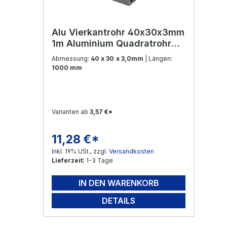
Alu Vierkantrohr 40x30x3mm
1m Aluminium Quadratrohr
Vierkantrohr Alurohr Aluprofil
Abmessung:
40 x 30 x 3,0mm
| Längen:
Rundrohr Rohr für Modellbau
1000 mm
und Konstruktion
Varianten ab
3,57 €*
11,28 €*
Regulärer Preis:
Inkl. 19% USt., zzgl.
Versandkosten
Lieferzeit:
1-3 Tage
IN DEN WARENKORB
DETAILS