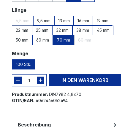
(Diese Option ist zurzeit nicht verfügbar.)
(Diese Option ist zurzeit nicht verfügbar.)
(Diese Option ist zurzeit nicht verfügbar.)
(Diese Option ist zurzeit nicht verfügbar.)
auswählen
Länge
6,5 mm
9,5 mm
13 mm
16 mm
19 mm
(Diese Option ist zurzeit nicht verfügbar.)
22 mm
25 mm
32 mm
38 mm
45 mm
50 mm
60 mm
70 mm
80 mm
(Diese Option ist zurzeit nic
auswählen
Menge
100 Stk.
IN DEN WARENKORB
Produktnummer:
DIN7982 4,8x70
GTIN/EAN:
4062466052494
Beschreibung