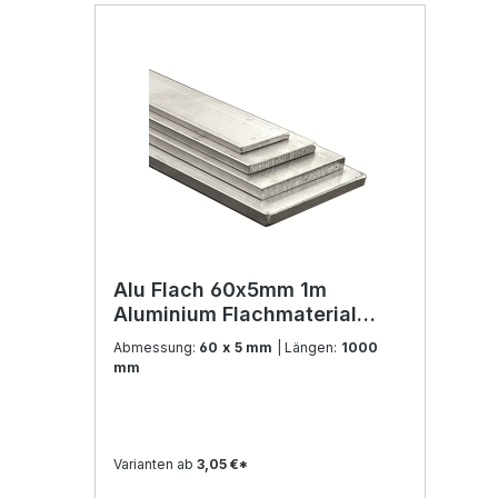
Alu Flach 60x5mm 1m
Aluminium Flachmaterial
Flachstahl Flachmaterial
Abmessung:
60 x 5 mm
| Längen:
1000
Aluprofil Flacheisen
mm
Varianten ab
3,05 €*