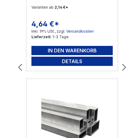
Varianten ab
2,14 €*
4,64 €*
Regulärer Preis:
Inkl. 19% USt., zzgl.
Versandkosten
Lieferzeit:
1-3 Tage
IN DEN WARENKORB
DETAILS