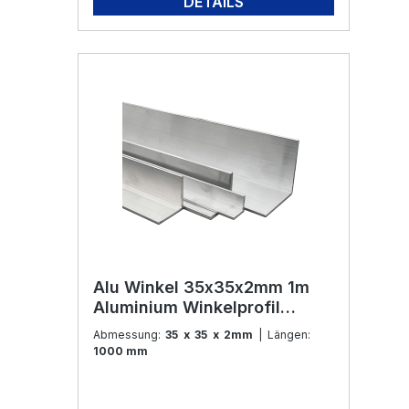
DETAILS
Alu Winkel 35x35x2mm 1m
Aluminium Winkelprofil
Aluleiste Winkelleiste
Abmessung:
35 x 35 x 2mm
| Längen:
Eckprofil Modellbau und
1000 mm
Konstruktion