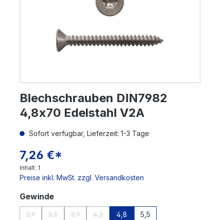
Blechschrauben DIN7982
4,8x70 Edelstahl V2A
Sofort verfügbar, Lieferzeit: 1-3 Tage
7,26 €*
Inhalt:
1
Preise inkl. MwSt. zzgl. Versandkosten
auswählen
Gewinde
2,9
3,5
3,9
4,2
4,8
5,5