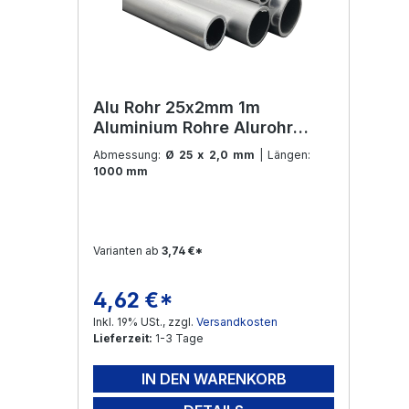
Alu Rohr 25x2mm 1m
Aluminium Rohre Alurohr
Aluprofil Rundrohr für
Abmessung:
Ø 25 x 2,0 mm
| Längen:
Modellbau und Konstruktion
1000 mm
Varianten ab
3,74 €*
4,62 €*
Regulärer Preis:
Inkl. 19% USt., zzgl.
Versandkosten
Lieferzeit:
1-3 Tage
IN DEN WARENKORB