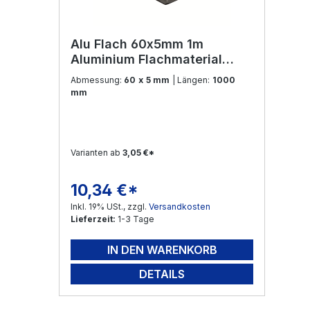
Alu Flach 60x5mm 1m
Aluminium Flachmaterial
Flachstahl Flachmaterial
Abmessung:
60 x 5 mm
| Längen:
1000
Aluprofil Flacheisen
mm
Varianten ab
3,05 €*
10,34 €*
Regulärer Preis:
Inkl. 19% USt., zzgl.
Versandkosten
Lieferzeit:
1-3 Tage
IN DEN WARENKORB
DETAILS