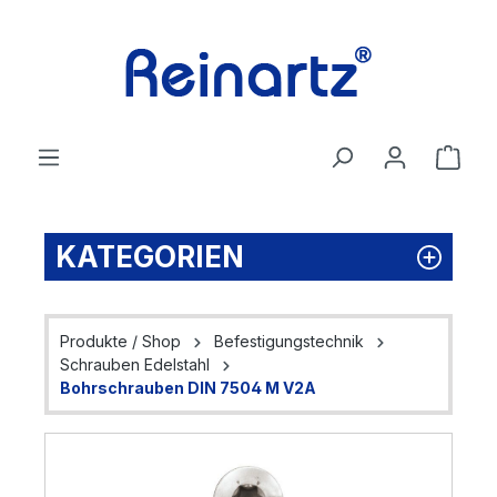
Zum Hauptinhalt springen
Ware
KATEGORIEN
Produkte / Shop
Befestigungstechnik
Schrauben Edelstahl
Bohrschrauben DIN 7504 M V2A
Bildergalerie überspringen