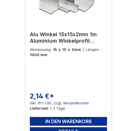
Alu Winkel 15x15x2mm 1m
Aluminium Winkelprofil
Aluleiste Winkelleiste
Abmessung:
15 x 15 x 2mm
| Längen:
Eckprofil Modellbau und
1000 mm
Konstruktion
2,14 €*
Regulärer Preis:
Inkl. 19% USt., zzgl.
Versandkosten
Lieferzeit:
1-3 Tage
IN DEN WARENKORB