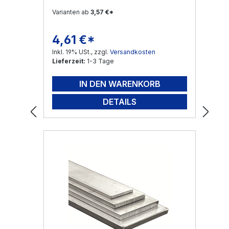
Varianten ab
3,57 €*
4,61 €*
Regulärer Preis:
Inkl. 19% USt., zzgl.
Versandkosten
Lieferzeit:
1-3 Tage
IN DEN WARENKORB
DETAILS