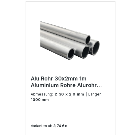
Alu Rohr 30x2mm 1m
Aluminium Rohre Alurohr
Aluprofil Rundrohr für
Abmessung:
Ø 30 x 2,0 mm
| Längen:
Modellbau und Konstruktion
1000 mm
Varianten ab
3,74 €*