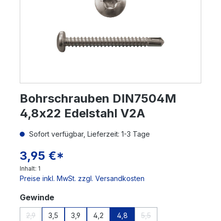
Bohrschrauben DIN7504M
4,8x22 Edelstahl V2A
Sofort verfügbar, Lieferzeit: 1-3 Tage
3,95 €*
Inhalt:
1
Preise inkl. MwSt. zzgl. Versandkosten
auswählen
Gewinde
2,9
3,5
3,9
4,2
4,8
5,5