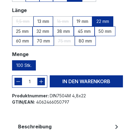
(Diese Option ist zurzeit nicht verfügbar.)
(Diese Option ist zurzeit n
auswählen
Länge
9,5 mm
13 mm
16 mm
19 mm
22 mm
(Diese Option ist zurzeit nicht verfügbar.)
(Diese Option ist zurzeit nicht verfügbar.
25 mm
32 mm
38 mm
45 mm
50 mm
60 mm
70 mm
75 mm
80 mm
(Diese Option ist zurzeit nicht verfügbar
auswählen
Menge
100 Stk.
IN DEN WARENKORB
Produktnummer:
DIN7504M 4,8x22
GTIN/EAN:
4062466050797
Beschreibung