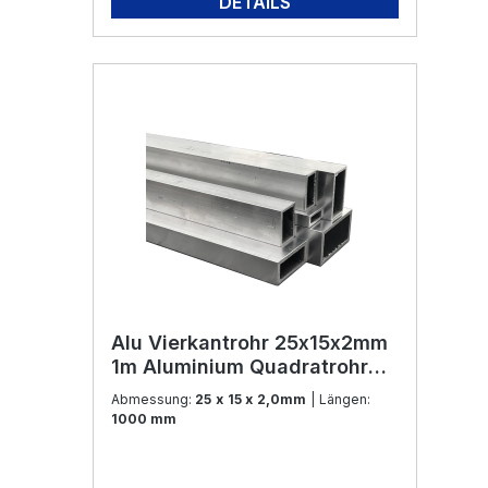
DETAILS
Alu Vierkantrohr 25x15x2mm
1m Aluminium Quadratrohr
Vierkantrohr Alurohr Aluprofil
Abmessung:
25 x 15 x 2,0mm
| Längen:
Rundrohr Rohr für Modellbau
1000 mm
und Konstruktion