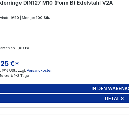
derringe DIN127 M10 (Form B) Edelstahl V2A
winde:
M10
| Menge:
100 Stk.
ianten ab
1,00 €*
,25 €*
gulärer Preis:
l. 19% USt., zzgl.
Versandkosten
ferzeit:
1-3 Tage
IN DEN WARENK
DETAILS