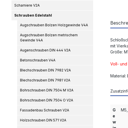
Scharniere V2A
Schrauben Edelstahl
Beschre
Augschrauben Bolzen Holzgewinde V4A
Augschrauben Bolzen metrischem
Schloßsc
Gewinde V4A
mit Vierk
Augenschrauben DIN 444 V2A
Größe: M
Betonschrauben V4A
Voll- un
Blechschrauben DIN 7982 V2A
Material:
Blechschrauben DIN 7981 V2A
Bohrschrauben DIN 7504 M V2A
Zusatzinf
Bohrschrauben DIN 7504 O V2A
G
M5,
Fassadenbau Schrauben V2A
e
Holzschrauben DIN 571 V2A
w
in