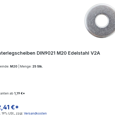
terlegscheiben DIN9021 M20 Edelstahl V2A
winde:
M20
| Menge:
25 Stk.
ianten ab
1,19 €*
2,41 €*
gulärer Preis:
l. 19% USt., zzgl.
Versandkosten