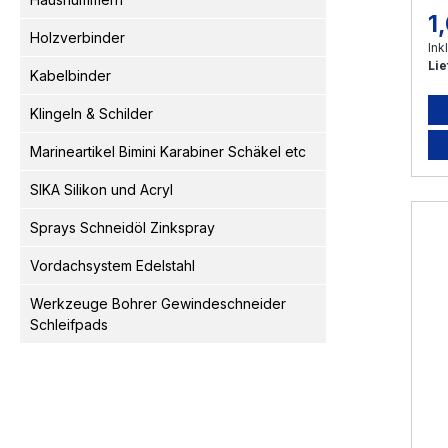
1
Re
Holzverbinder
Ink
Lie
Kabelbinder
Klingeln & Schilder
Marineartikel Bimini Karabiner Schäkel etc
SIKA Silikon und Acryl
Sprays Schneidöl Zinkspray
Vordachsystem Edelstahl
Werkzeuge Bohrer Gewindeschneider
Schleifpads