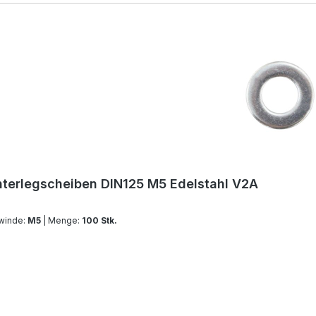
terlegscheiben DIN125 M5 Edelstahl V2A
winde:
M5
| Menge:
100 Stk.