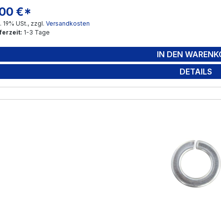
,00 €*
gulärer Preis:
l. 19% USt., zzgl.
Versandkosten
ferzeit:
1-3 Tage
IN DEN WARENK
DETAILS