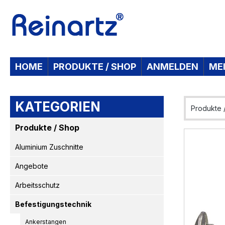
 Hauptinhalt springen
Zur Suche springen
Zur Hauptnavigation springen
HOME
PRODUKTE / SHOP
ANMELDEN
ME
KATEGORIEN
Produkte 
Produkte / Shop
Bildergaleri
Aluminium Zuschnitte
Angebote
Arbeitsschutz
Befestigungstechnik
Ankerstangen