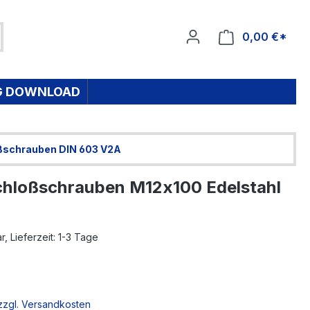
0,00 €*
Ware
G DOWNLOAD
ßschrauben DIN 603 V2A
hloßschrauben M12x100 Edelstahl
, Lieferzeit: 1-3 Tage
 zzgl. Versandkosten