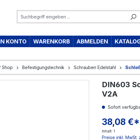
IN KONTO
WARENKORB
ABMELDEN
KATALO
/ Shop
Befestigungstechnik
Schrauben Edelstahl
Schlo
DIN603 Sc
e überspringen
V2A
Sofort verfügbar
38,08 €*
Inhalt:
1
Preise inkl. MwSt.