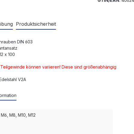
GTIN/EAN:
40624
ibung
Produktsicherheit
hrauben DIN 603
antansatz
12 x 100
d Teilgewinde können variieren! Diese sind größenabhängig
 Edelstahl V2A
ormation
 M6, M8, M10, M12