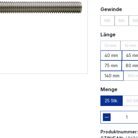
auswä
Gewinde
M5
M6
M
(Diese Option ist
(Diese Op
(
auswähl
Länge
12 mm
16 mm
(Diese Option is
(Die
40 mm
45 m
75 mm
80 m
140 mm
150 
(D
auswäh
Menge
25 Stk.
50 St
(D
Produktnummer