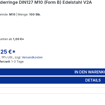
derringe DIN127 M10 (Form B) Edelstahl V2A
winde:
M10
| Menge:
100 Stk.
ianten ab
1,00 €*
,25 €*
gulärer Preis:
l. 19% USt., zzgl.
Versandkosten
ferzeit:
1-3 Tage
IN DEN WARENK
DETAILS