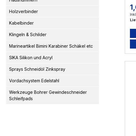
1
Re
Holzverbinder
Ink
Lie
Kabelbinder
Klingeln & Schilder
Marineartikel Bimini Karabiner Schäkel etc
SIKA Silikon und Acryl
Sprays Schneidöl Zinkspray
Vordachsystem Edelstahl
Werkzeuge Bohrer Gewindeschneider
Schleifpads