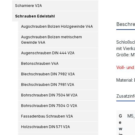
Scharniere V2A
Schrauben Edelstahl
Beschre
Augschrauben Bolzen Holzgewinde V4A
Augschrauben Bolzen metrischem
Schloßsc
Gewinde V4A
mit Vierk
Augenschrauben DIN 444 V2A
Größe: M
Betonschrauben V4A
Voll- un
Blechschrauben DIN 7982 V2A
Material:
Blechschrauben DIN 7981 V2A
Bohrschrauben DIN 7504 M V2A
Zusatzinf
Bohrschrauben DIN 7504 O V2A
G
M5,
Fassadenbau Schrauben V2A
e
Holzschrauben DIN 571 V2A
w
in