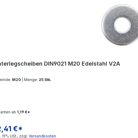
terlegscheiben DIN9021 M20 Edelstahl V2A
winde:
M20
| Menge:
25 Stk.
ianten ab
1,19 €*
2,41 €*
gulärer Preis:
l. 19% USt., zzgl.
Versandkosten