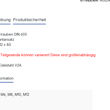
GTIN/EAN:
40624
ibung
Produktsicherheit
hrauben DIN 603
antansatz
12 x 80
d Teilgewinde können variieren! Diese sind größenabhängig
 Edelstahl V2A
ormation
 M6, M8, M10, M12