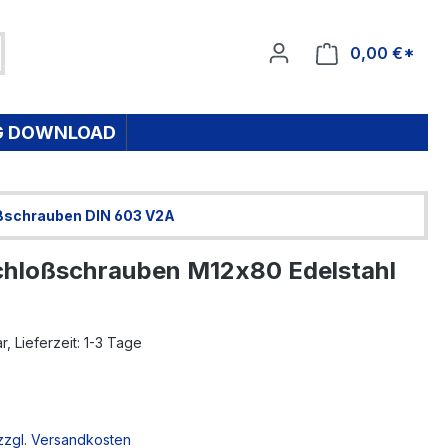
0,00 €*
Ware
G DOWNLOAD
ßschrauben DIN 603 V2A
hloßschrauben M12x80 Edelstahl
, Lieferzeit: 1-3 Tage
 zzgl. Versandkosten