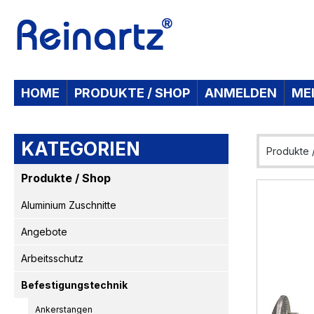
 Hauptinhalt springen
Zur Suche springen
Zur Hauptnavigation springen
HOME
PRODUKTE / SHOP
ANMELDEN
ME
KATEGORIEN
Produkte 
Produkte / Shop
Bildergaleri
Aluminium Zuschnitte
Angebote
Arbeitsschutz
Befestigungstechnik
Ankerstangen