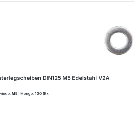
terlegscheiben DIN125 M5 Edelstahl V2A
winde:
M5
| Menge:
100 Stk.