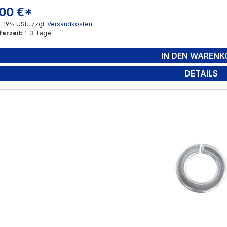
,00 €*
gulärer Preis:
l. 19% USt., zzgl.
Versandkosten
ferzeit:
1-3 Tage
IN DEN WARENK
DETAILS