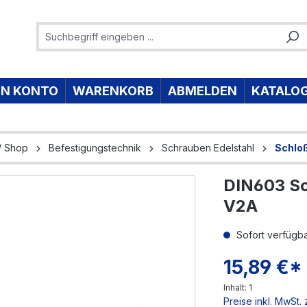
IN KONTO
WARENKORB
ABMELDEN
KATALO
/ Shop
Befestigungstechnik
Schrauben Edelstahl
Schlo
DIN603 Sc
e überspringen
V2A
Sofort verfügbar
15,89 €*
Inhalt:
1
Preise inkl. MwSt.