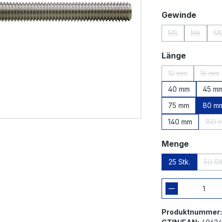
auswä
Gewinde
M5
M6
M
(Diese Option ist
(Diese Op
(
auswähl
Länge
12 mm
16 mm
(Diese Option is
(Die
40 mm
45 m
75 mm
80 m
140 mm
150 
(D
auswäh
Menge
25 Stk.
50 St
(D
Produktnummer