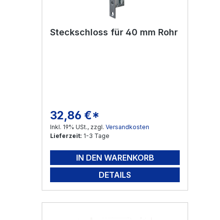
Steckschloss für 40 mm Rohr
32,86 €*
Regulärer Preis:
Inkl. 19% USt., zzgl.
Versandkosten
Lieferzeit:
1-3 Tage
IN DEN WARENKORB
DETAILS