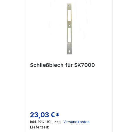
Schließblech für SK7000
23,03 €*
Regulärer Preis:
Inkl. 19% USt., zzgl.
Versandkosten
Lieferzeit: