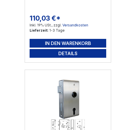
110,03 €*
Regulärer Preis:
Inkl. 19% USt., zzgl.
Versandkosten
Lieferzeit:
1-3 Tage
IN DEN WARENKORB
DETAILS