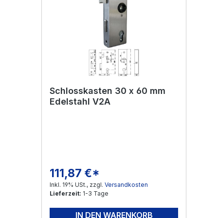
Schlosskasten 30 x 60 mm
Edelstahl V2A
111,87 €*
Regulärer Preis:
Inkl. 19% USt., zzgl.
Versandkosten
Lieferzeit:
1-3 Tage
IN DEN WARENKORB