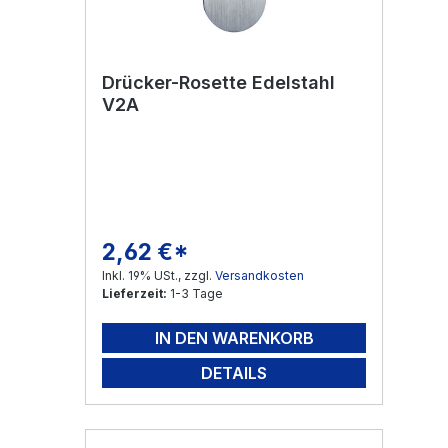
Drücker-Rosette Edelstahl
V2A
2,62 €*
Regulärer Preis:
Inkl. 19% USt., zzgl.
Versandkosten
Lieferzeit:
1-3 Tage
IN DEN WARENKORB
DETAILS