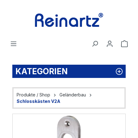
Zum Hauptinhalt springen
Ware
KATEGORIEN
Produkte / Shop
Geländerbau
Schlosskästen V2A
Bildergalerie überspringen