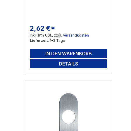
2,62 €*
Regulärer Preis:
Inkl. 19% USt., zzgl.
Versandkosten
Lieferzeit:
1-3 Tage
IN DEN WARENKORB
DETAILS