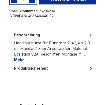
Produktnummer:
RS204200
GTIN/EAN:
4062466040187
Beschreibung
Handlaufstütze für Rundrohr Ø 42,4 x 2,0
mmHandlauf zum Anschweißen Material:
Edelstahl V2A, geschliffen Montage m…
Mehr
Produktsicherheit
Produktgalerie überspringen