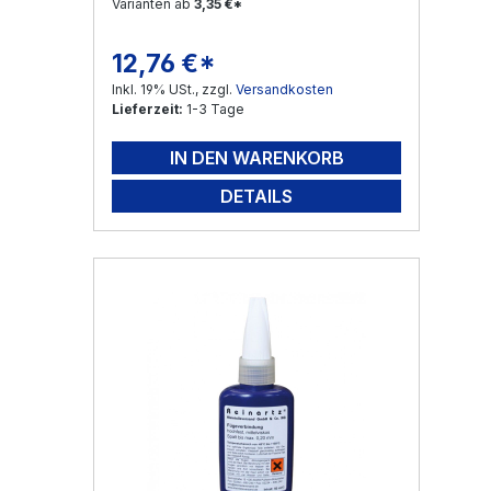
Varianten ab
3,35 €*
12,76 €*
Regulärer Preis:
Inkl. 19% USt., zzgl.
Versandkosten
Lieferzeit:
1-3 Tage
IN DEN WARENKORB
DETAILS