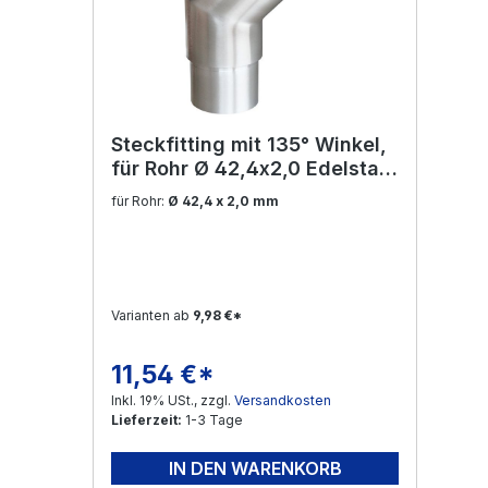
Steckfitting mit 135° Winkel,
für Rohr Ø 42,4x2,0 Edelstahl
V2A
für Rohr:
Ø 42,4 x 2,0 mm
Varianten ab
9,98 €*
11,54 €*
Regulärer Preis:
Inkl. 19% USt., zzgl.
Versandkosten
Lieferzeit:
1-3 Tage
IN DEN WARENKORB