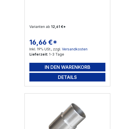
Varianten ab
12,61 €*
16,66 €*
Regulärer Preis:
Inkl. 19% USt., zzgl.
Versandkosten
Lieferzeit:
1-3 Tage
IN DEN WARENKORB
DETAILS