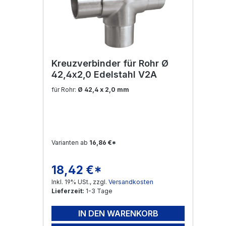
Kreuzverbinder für Rohr Ø
42,4x2,0 Edelstahl V2A
für Rohr:
Ø 42,4 x 2,0 mm
Varianten ab
16,86 €*
18,42 €*
Regulärer Preis:
Inkl. 19% USt., zzgl.
Versandkosten
Lieferzeit:
1-3 Tage
IN DEN WARENKORB