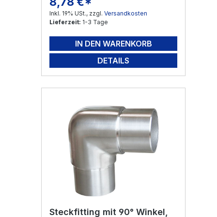
8,78 €*
Regulärer Preis:
Inkl. 19% USt., zzgl.
Versandkosten
Lieferzeit:
1-3 Tage
IN DEN WARENKORB
DETAILS
Steckfitting mit 90° Winkel,