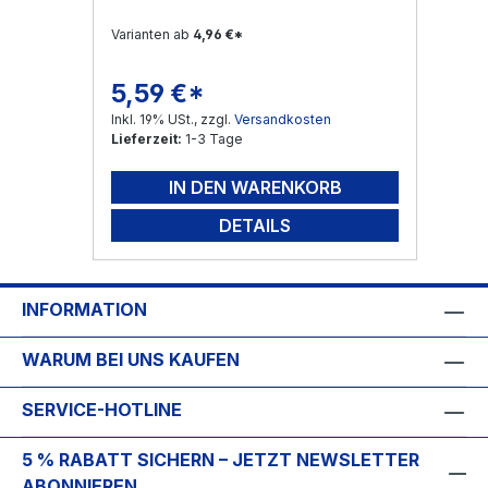
Varianten ab
4,96 €*
5,59 €*
Regulärer Preis:
Inkl. 19% USt., zzgl.
Versandkosten
Lieferzeit:
1-3 Tage
IN DEN WARENKORB
DETAILS
INFORMATION
WARUM BEI UNS KAUFEN
SERVICE-HOTLINE
5 % RABATT SICHERN – JETZT NEWSLETTER
ABONNIEREN