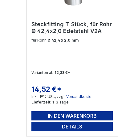
Steckfitting T-Stück, für Rohr
Ø 42,4x2,0 Edelstahl V2A
für Rohr:
Ø 42,4 x 2,0 mm
Varianten ab
12,33 €*
14,52 €*
Regulärer Preis:
Inkl. 19% USt., zzgl.
Versandkosten
Lieferzeit:
1-3 Tage
IN DEN WARENKORB
DETAILS