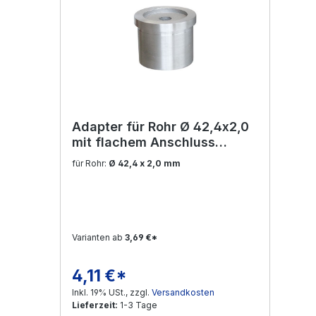
Adapter für Rohr Ø 42,4x2,0
mit flachem Anschluss
Edelstahl V2A
für Rohr:
Ø 42,4 x 2,0 mm
Varianten ab
3,69 €*
4,11 €*
Regulärer Preis:
Inkl. 19% USt., zzgl.
Versandkosten
Lieferzeit:
1-3 Tage