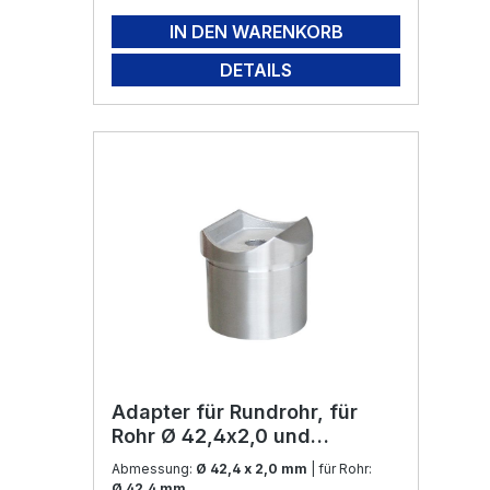
IN DEN WARENKORB
DETAILS
Adapter für Rundrohr, für
Rohr Ø 42,4x2,0 und
Aufnahme für Ø 42,4
Abmessung:
Ø 42,4 x 2,0 mm
| für Rohr:
Edelstahl V2A
Ø 42,4 mm