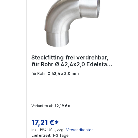
Steckfitting frei verdrehbar,
für Rohr Ø 42,4x2,0 Edelstahl
V2A
für Rohr:
Ø 42,4 x 2,0 mm
Varianten ab
12,19 €*
17,21 €*
Regulärer Preis:
Inkl. 19% USt., zzgl.
Versandkosten
Lieferzeit:
1-3 Tage