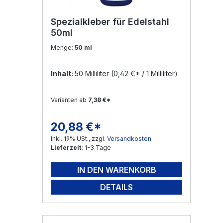
Spezialkleber für Edelstahl
50ml
Menge:
50 ml
Inhalt:
50 Milliliter
(0,42 €* / 1 Milliliter)
Varianten ab
7,38 €*
20,88 €*
Regulärer Preis:
Inkl. 19% USt., zzgl.
Versandkosten
Lieferzeit:
1-3 Tage
IN DEN WARENKORB
DETAILS