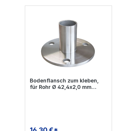
Bodenflansch zum kleben,
für Rohr Ø 42,4x2,0 mm
Edelstahl V2A
16,30 €*
Regulärer Preis: