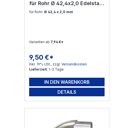
für Rohr Ø 42,4x2,0 Edelstahl
V2A
für Rohr:
Ø 42,4 x 2,0 mm
Varianten ab
7,94 €*
9,50 €*
Regulärer Preis:
Inkl. 19% USt., zzgl.
Versandkosten
Lieferzeit:
1-3 Tage
IN DEN WARENKORB
DETAILS