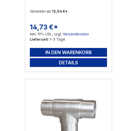
Varianten ab
12,04 €*
14,73 €*
Regulärer Preis:
Inkl. 19% USt., zzgl.
Versandkosten
Lieferzeit:
1-3 Tage
IN DEN WARENKORB
DETAILS