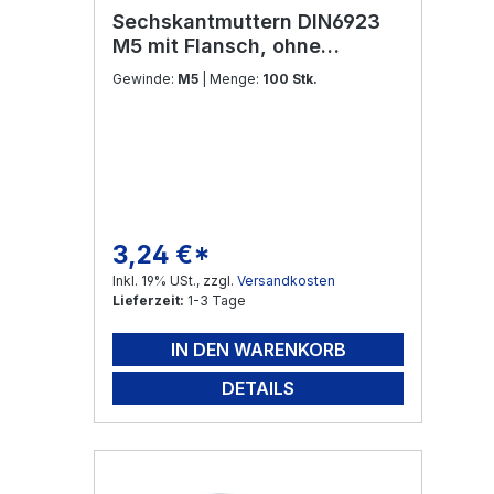
Sechskantmuttern DIN6923
M5 mit Flansch, ohne
Sperrverzahnung Edelstahl
Gewinde:
M5
| Menge:
100 Stk.
V2A
3,24 €*
Regulärer Preis:
Inkl. 19% USt., zzgl.
Versandkosten
Lieferzeit:
1-3 Tage
IN DEN WARENKORB
DETAILS