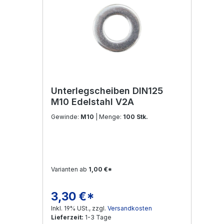
Unterlegscheiben DIN125
M10 Edelstahl V2A
Gewinde:
M10
| Menge:
100 Stk.
Varianten ab
1,00 €*
3,30 €*
Regulärer Preis:
Inkl. 19% USt., zzgl.
Versandkosten
Lieferzeit:
1-3 Tage