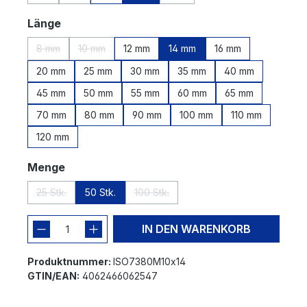
(Diese Option ist zurzeit nicht verfügbar.)
(Diese Option ist zurzeit nicht verfügbar.)
(Diese Option ist zurzeit nicht v
auswählen
Länge
8 mm
10 mm
12 mm
14 mm
16 mm
(Diese Option ist zurzeit nicht verfügbar.)
(Diese Option ist zurzeit nicht verfügbar.)
20 mm
25 mm
30 mm
35 mm
40 mm
45 mm
50 mm
55 mm
60 mm
65 mm
70 mm
80 mm
90 mm
100 mm
110 mm
120 mm
auswählen
Menge
25 Stk.
50 Stk.
100 Stk.
(Diese Option ist zurzeit nicht verfügbar.)
(Diese Option ist zurzeit nicht verfügba
IN DEN WARENKORB
Produktnummer:
ISO7380M10x14
GTIN/EAN:
4062466062547