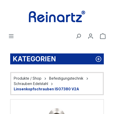
Zum Hauptinhalt springen
Ware
KATEGORIEN
Produkte / Shop
Befestigungstechnik
Schrauben Edelstahl
Linsenkopfschrauben ISO7380 V2A
Bildergalerie überspringen