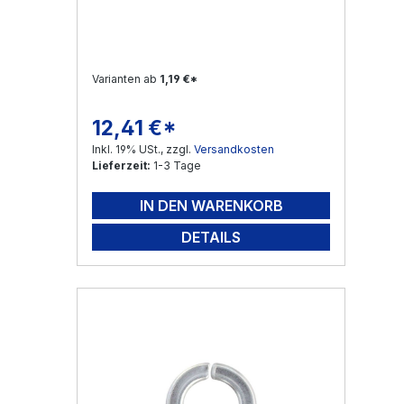
Varianten ab
1,19 €*
12,41 €*
Regulärer Preis:
Inkl. 19% USt., zzgl.
Versandkosten
Lieferzeit:
1-3 Tage
IN DEN WARENKORB
DETAILS