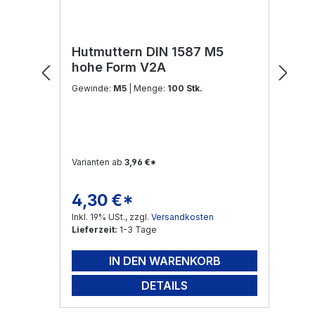
Hutmuttern DIN 1587 M5
hohe Form V2A
Gewinde:
M5
| Menge:
100 Stk.
Varianten ab
3,96 €*
4,30 €*
Regulärer Preis:
Inkl. 19% USt., zzgl.
Versandkosten
Lieferzeit:
1-3 Tage
IN DEN WARENKORB
DETAILS