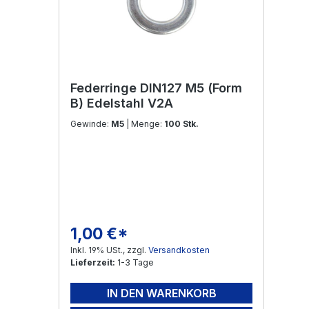
Federringe DIN127 M5 (Form
B) Edelstahl V2A
Gewinde:
M5
| Menge:
100 Stk.
1,00 €*
Regulärer Preis:
Inkl. 19% USt., zzgl.
Versandkosten
Lieferzeit:
1-3 Tage
IN DEN WARENKORB