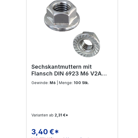
Sechskantmuttern mit
Flansch DIN 6923 M6 V2A
Edelstahl
Gewinde:
M6
| Menge:
100 Stk.
Varianten ab
2,31 €*
3,40 €*
Regulärer Preis: