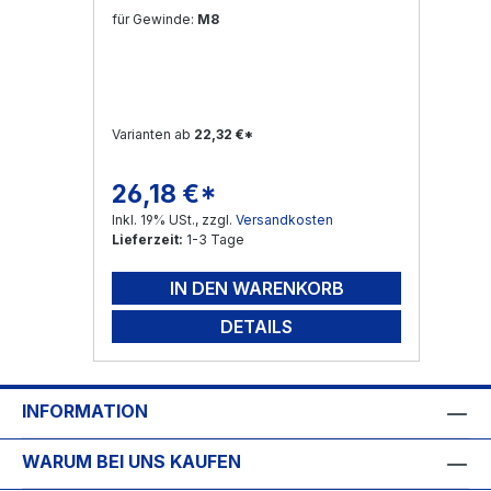
für Gewinde:
M8
Varianten ab
22,32 €*
26,18 €*
Regulärer Preis:
Inkl. 19% USt., zzgl.
Versandkosten
Lieferzeit:
1-3 Tage
IN DEN WARENKORB
DETAILS
INFORMATION
WARUM BEI UNS KAUFEN