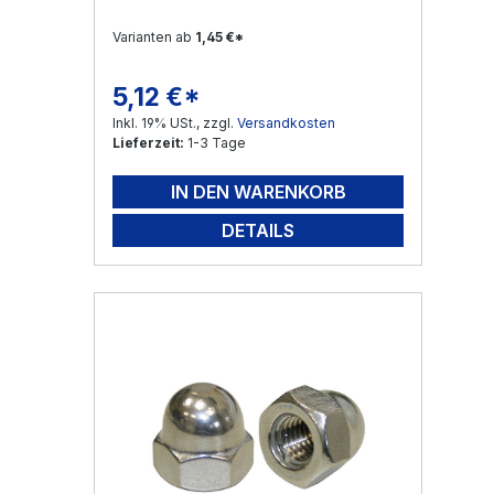
Varianten ab
1,45 €*
5,12 €*
Regulärer Preis:
Inkl. 19% USt., zzgl.
Versandkosten
Lieferzeit:
1-3 Tage
IN DEN WARENKORB
DETAILS