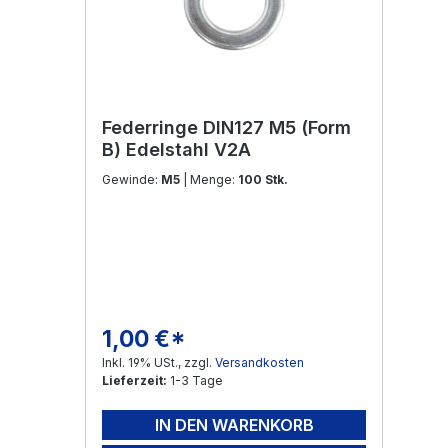
Federringe DIN127 M5 (Form
B) Edelstahl V2A
Gewinde:
M5
| Menge:
100 Stk.
1,00 €*
Regulärer Preis:
Inkl. 19% USt., zzgl.
Versandkosten
Lieferzeit:
1-3 Tage
IN DEN WARENKORB