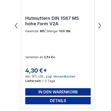
Hutmuttern DIN 1587 M5
hohe Form V2A
Gewinde:
M5
| Menge:
100 Stk.
Varianten ab
3,96 €*
4,30 €*
Regulärer Preis:
Inkl. 19% USt., zzgl.
Versandkosten
Lieferzeit:
1-3 Tage
IN DEN WARENKORB
DETAILS