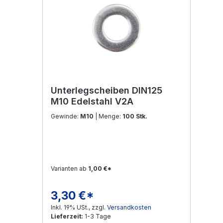
Unterlegscheiben DIN125
M10 Edelstahl V2A
Gewinde:
M10
| Menge:
100 Stk.
Varianten ab
1,00 €*
3,30 €*
Regulärer Preis:
Inkl. 19% USt., zzgl.
Versandkosten
Lieferzeit:
1-3 Tage