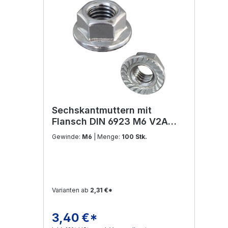
Sechskantmuttern mit
Flansch DIN 6923 M6 V2A
Edelstahl
Gewinde:
M6
| Menge:
100 Stk.
Varianten ab
2,31 €*
3,40 €*
Regulärer Preis: