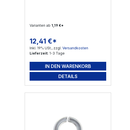
Varianten ab
1,19 €*
12,41 €*
Regulärer Preis:
Inkl. 19% USt., zzgl.
Versandkosten
Lieferzeit:
1-3 Tage
IN DEN WARENKORB
DETAILS