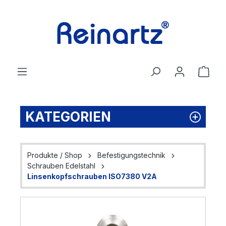
Zum Hauptinhalt springen
Ware
KATEGORIEN
Produkte / Shop
Befestigungstechnik
Schrauben Edelstahl
Linsenkopfschrauben ISO7380 V2A
Bildergalerie überspringen