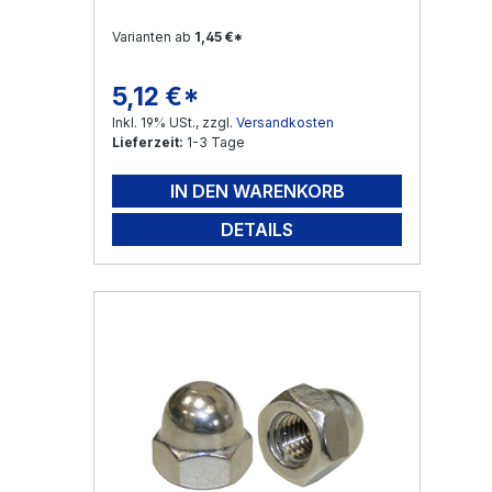
Varianten ab
1,45 €*
5,12 €*
Regulärer Preis:
Inkl. 19% USt., zzgl.
Versandkosten
Lieferzeit:
1-3 Tage
IN DEN WARENKORB
DETAILS