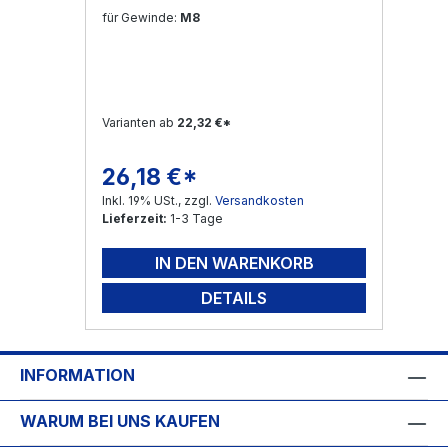
für Gewinde:
M8
Varianten ab
22,32 €*
26,18 €*
Regulärer Preis:
Inkl. 19% USt., zzgl.
Versandkosten
Lieferzeit:
1-3 Tage
IN DEN WARENKORB
DETAILS
INFORMATION
WARUM BEI UNS KAUFEN