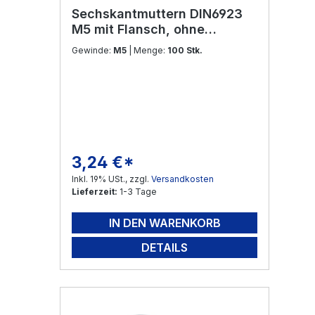
Sechskantmuttern DIN6923
M5 mit Flansch, ohne
Sperrverzahnung Edelstahl
Gewinde:
M5
| Menge:
100 Stk.
V2A
3,24 €*
Regulärer Preis:
Inkl. 19% USt., zzgl.
Versandkosten
Lieferzeit:
1-3 Tage
IN DEN WARENKORB
DETAILS