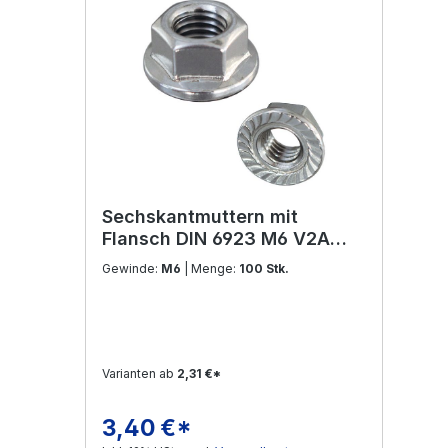
Sechskantmuttern mit
Flansch DIN 6923 M6 V2A
Edelstahl
Gewinde:
M6
| Menge:
100 Stk.
Varianten ab
2,31 €*
3,40 €*
Regulärer Preis: