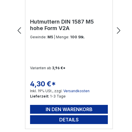
Hutmuttern DIN 1587 M5
hohe Form V2A
Gewinde:
M5
| Menge:
100 Stk.
Varianten ab
3,96 €*
4,30 €*
Regulärer Preis:
Inkl. 19% USt., zzgl.
Versandkosten
Lieferzeit:
1-3 Tage
IN DEN WARENKORB
DETAILS