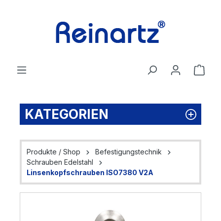
Zum Hauptinhalt springen
Ware
KATEGORIEN
Produkte / Shop
Befestigungstechnik
Schrauben Edelstahl
Linsenkopfschrauben ISO7380 V2A
Bildergalerie überspringen