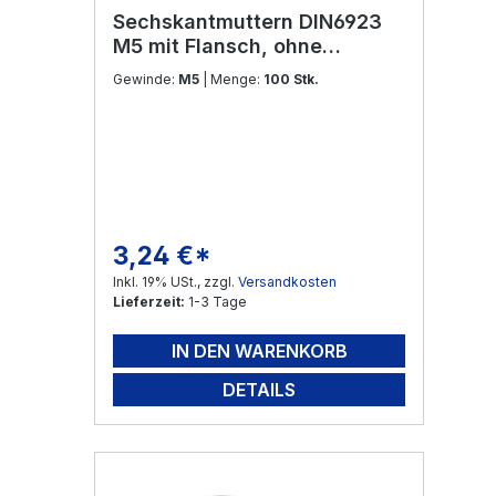
Sechskantmuttern DIN6923
M5 mit Flansch, ohne
Sperrverzahnung Edelstahl
Gewinde:
M5
| Menge:
100 Stk.
V2A
3,24 €*
Regulärer Preis:
Inkl. 19% USt., zzgl.
Versandkosten
Lieferzeit:
1-3 Tage
IN DEN WARENKORB
DETAILS