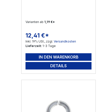
Varianten ab
1,19 €*
12,41 €*
Regulärer Preis:
Inkl. 19% USt., zzgl.
Versandkosten
Lieferzeit:
1-3 Tage
IN DEN WARENKORB
DETAILS