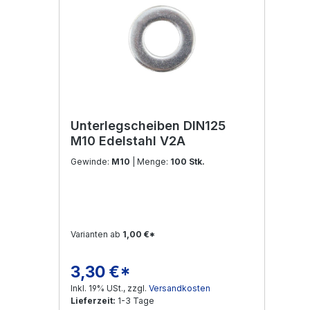
Unterlegscheiben DIN125
M10 Edelstahl V2A
Gewinde:
M10
| Menge:
100 Stk.
Varianten ab
1,00 €*
3,30 €*
Regulärer Preis:
Inkl. 19% USt., zzgl.
Versandkosten
Lieferzeit:
1-3 Tage