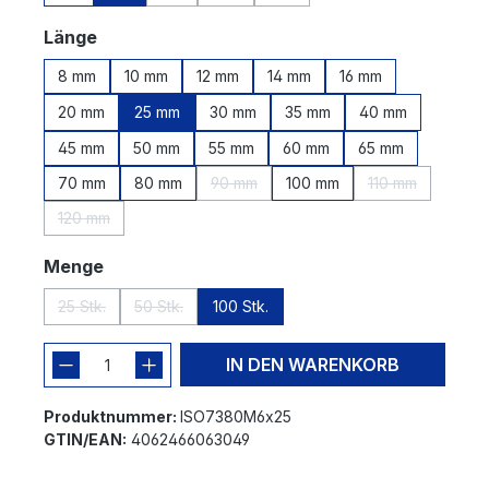
(Diese Option ist zurzeit nicht verfügbar.)
(Diese Option ist zurzeit nicht verfügbar.
(Diese Option ist zurzeit nicht v
auswählen
Länge
8 mm
10 mm
12 mm
14 mm
16 mm
20 mm
25 mm
30 mm
35 mm
40 mm
45 mm
50 mm
55 mm
60 mm
65 mm
70 mm
80 mm
90 mm
100 mm
110 mm
(Diese Option ist zurzeit nicht verfügbar
(Diese Option i
120 mm
(Diese Option ist zurzeit nicht verfügbar.)
auswählen
Menge
25 Stk.
50 Stk.
100 Stk.
(Diese Option ist zurzeit nicht verfügbar.)
(Diese Option ist zurzeit nicht verfügbar.)
IN DEN WARENKORB
Produktnummer:
ISO7380M6x25
GTIN/EAN:
4062466063049