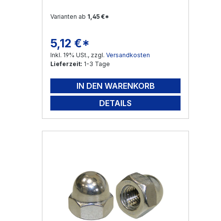
Varianten ab
1,45 €*
5,12 €*
Regulärer Preis:
Inkl. 19% USt., zzgl.
Versandkosten
Lieferzeit:
1-3 Tage
IN DEN WARENKORB
DETAILS