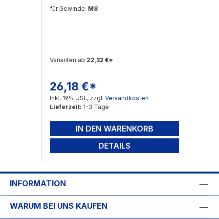
für Gewinde:
M8
Varianten ab
22,32 €*
26,18 €*
Regulärer Preis:
Inkl. 19% USt., zzgl.
Versandkosten
Lieferzeit:
1-3 Tage
IN DEN WARENKORB
DETAILS
INFORMATION
WARUM BEI UNS KAUFEN