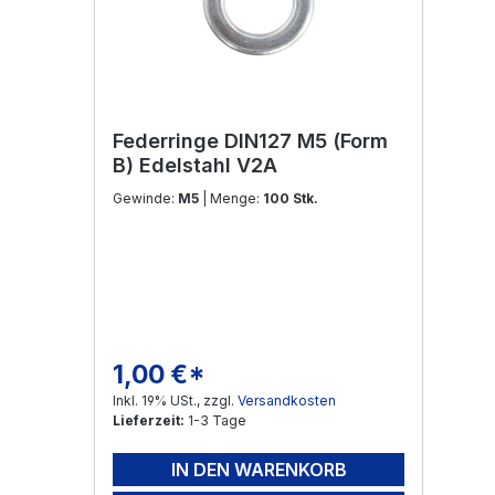
Federringe DIN127 M5 (Form
B) Edelstahl V2A
Gewinde:
M5
| Menge:
100 Stk.
1,00 €*
Regulärer Preis:
Inkl. 19% USt., zzgl.
Versandkosten
Lieferzeit:
1-3 Tage
IN DEN WARENKORB