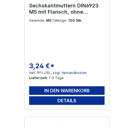
Sechskantmuttern DIN6923
M5 mit Flansch, ohne
Sperrverzahnung Edelstahl
Gewinde:
M5
| Menge:
100 Stk.
V2A
3,24 €*
Regulärer Preis:
Inkl. 19% USt., zzgl.
Versandkosten
Lieferzeit:
1-3 Tage
IN DEN WARENKORB
DETAILS