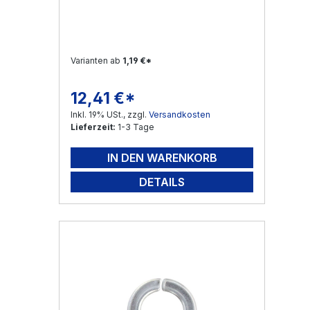
Varianten ab
1,19 €*
12,41 €*
Regulärer Preis:
Inkl. 19% USt., zzgl.
Versandkosten
Lieferzeit:
1-3 Tage
IN DEN WARENKORB
DETAILS