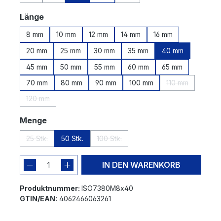
(Diese Option ist zurzeit nicht verfügbar.)
(Diese Option ist zurzeit nicht verfügbar.)
(Diese Option ist zurzeit nicht v
auswählen
Länge
8 mm
10 mm
12 mm
14 mm
16 mm
20 mm
25 mm
30 mm
35 mm
40 mm
45 mm
50 mm
55 mm
60 mm
65 mm
70 mm
80 mm
90 mm
100 mm
110 mm
(Diese Option i
120 mm
(Diese Option ist zurzeit nicht verfügbar.)
auswählen
Menge
25 Stk.
50 Stk.
100 Stk.
(Diese Option ist zurzeit nicht verfügbar.)
(Diese Option ist zurzeit nicht verfügba
IN DEN WARENKORB
Produktnummer:
ISO7380M8x40
GTIN/EAN:
4062466063261