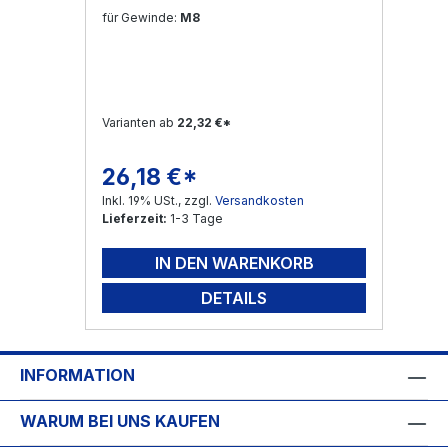
für Gewinde:
M8
Varianten ab
22,32 €*
26,18 €*
Regulärer Preis:
Inkl. 19% USt., zzgl.
Versandkosten
Lieferzeit:
1-3 Tage
IN DEN WARENKORB
DETAILS
INFORMATION
WARUM BEI UNS KAUFEN