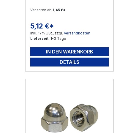
Varianten ab
1,45 €*
5,12 €*
Regulärer Preis:
Inkl. 19% USt., zzgl.
Versandkosten
Lieferzeit:
1-3 Tage
IN DEN WARENKORB
DETAILS