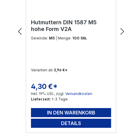
Hutmuttern DIN 1587 M5
hohe Form V2A
Gewinde:
M5
| Menge:
100 Stk.
Varianten ab
3,96 €*
4,30 €*
Regulärer Preis:
Inkl. 19% USt., zzgl.
Versandkosten
Lieferzeit:
1-3 Tage
IN DEN WARENKORB
DETAILS