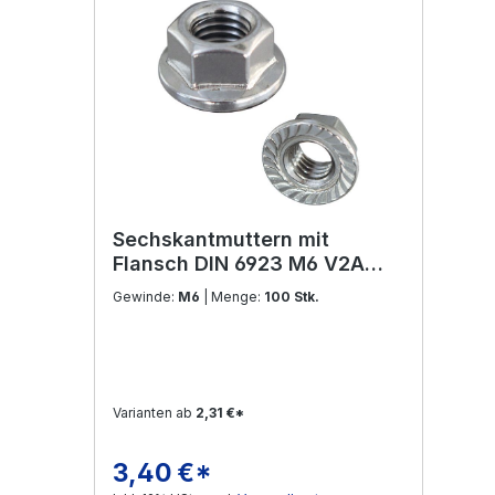
Sechskantmuttern mit
Flansch DIN 6923 M6 V2A
Edelstahl
Gewinde:
M6
| Menge:
100 Stk.
Varianten ab
2,31 €*
3,40 €*
Regulärer Preis: