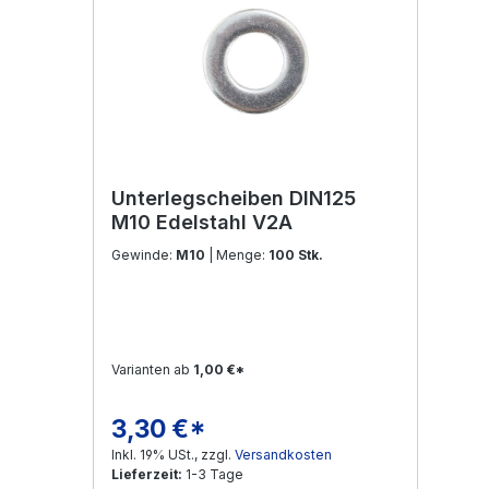
Unterlegscheiben DIN125
M10 Edelstahl V2A
Gewinde:
M10
| Menge:
100 Stk.
Varianten ab
1,00 €*
3,30 €*
Regulärer Preis:
Inkl. 19% USt., zzgl.
Versandkosten
Lieferzeit:
1-3 Tage