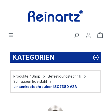
Zum Hauptinhalt springen
Ware
KATEGORIEN
Produkte / Shop
Befestigungstechnik
Schrauben Edelstahl
Linsenkopfschrauben ISO7380 V2A
Bildergalerie überspringen