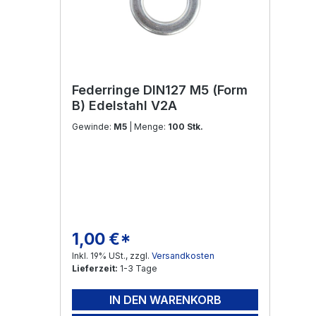
Federringe DIN127 M5 (Form
B) Edelstahl V2A
Gewinde:
M5
| Menge:
100 Stk.
1,00 €*
Regulärer Preis:
Inkl. 19% USt., zzgl.
Versandkosten
Lieferzeit:
1-3 Tage
IN DEN WARENKORB