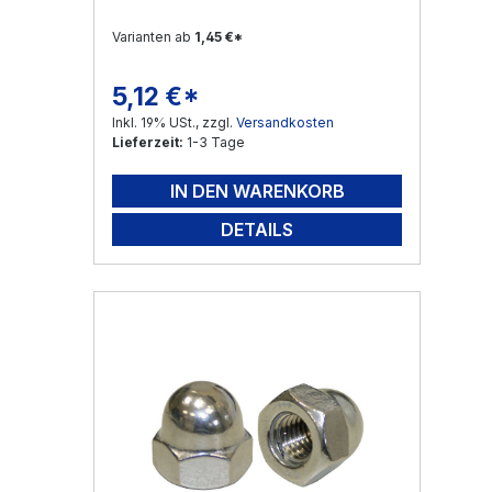
Varianten ab
1,45 €*
5,12 €*
Regulärer Preis:
Inkl. 19% USt., zzgl.
Versandkosten
Lieferzeit:
1-3 Tage
IN DEN WARENKORB
DETAILS