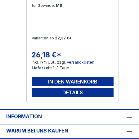
für Gewinde:
M8
Varianten ab
22,32 €*
26,18 €*
Regulärer Preis:
Inkl. 19% USt., zzgl.
Versandkosten
Lieferzeit:
1-3 Tage
IN DEN WARENKORB
DETAILS
INFORMATION
WARUM BEI UNS KAUFEN