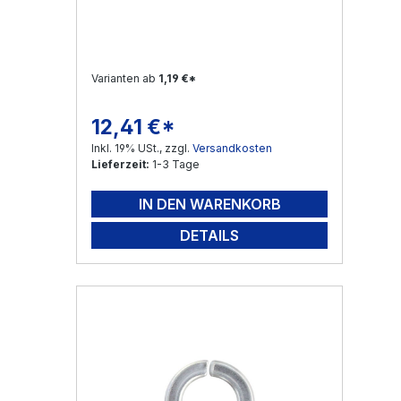
Varianten ab
1,19 €*
12,41 €*
Regulärer Preis:
Inkl. 19% USt., zzgl.
Versandkosten
Lieferzeit:
1-3 Tage
IN DEN WARENKORB
DETAILS