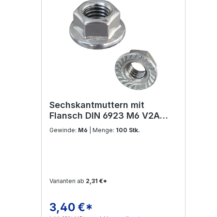
Sechskantmuttern mit
Flansch DIN 6923 M6 V2A
Edelstahl
Gewinde:
M6
| Menge:
100 Stk.
Varianten ab
2,31 €*
3,40 €*
Regulärer Preis: