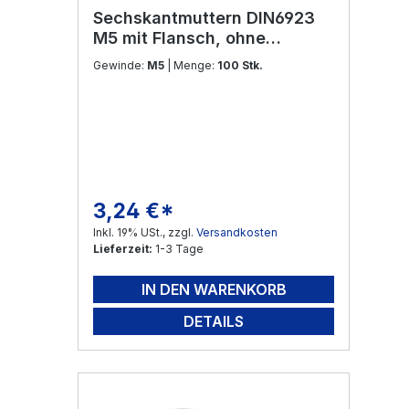
Sechskantmuttern DIN6923
M5 mit Flansch, ohne
Sperrverzahnung Edelstahl
Gewinde:
M5
| Menge:
100 Stk.
V2A
3,24 €*
Regulärer Preis:
Inkl. 19% USt., zzgl.
Versandkosten
Lieferzeit:
1-3 Tage
IN DEN WARENKORB
DETAILS