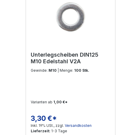
Unterlegscheiben DIN125
M10 Edelstahl V2A
Gewinde:
M10
| Menge:
100 Stk.
Varianten ab
1,00 €*
3,30 €*
Regulärer Preis:
Inkl. 19% USt., zzgl.
Versandkosten
Lieferzeit:
1-3 Tage