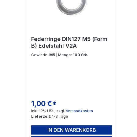
Federringe DIN127 M5 (Form
B) Edelstahl V2A
Gewinde:
M5
| Menge:
100 Stk.
1,00 €*
Regulärer Preis:
Inkl. 19% USt., zzgl.
Versandkosten
Lieferzeit:
1-3 Tage
IN DEN WARENKORB