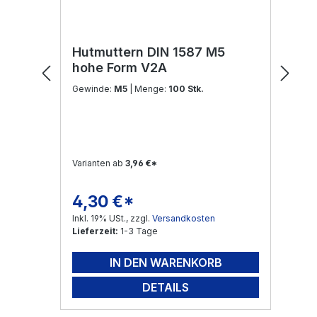
Hutmuttern DIN 1587 M5
hohe Form V2A
Gewinde:
M5
| Menge:
100 Stk.
Varianten ab
3,96 €*
4,30 €*
Regulärer Preis:
Inkl. 19% USt., zzgl.
Versandkosten
Lieferzeit:
1-3 Tage
IN DEN WARENKORB
DETAILS