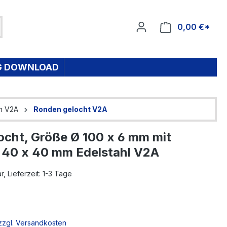
0,00 €*
Ware
G DOWNLOAD
n V2A
Ronden gelocht V2A
ocht, Größe Ø 100 x 6 mm mit
h 40 x 40 mm Edelstahl V2A
, Lieferzeit: 1-3 Tage
 zzgl. Versandkosten