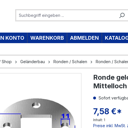
IN KONTO
WARENKORB
ABMELDEN
KATALO
/ Shop
Geländerbau
Ronden / Schalen
Ronden / Schale
Ronde gel
e überspringen
Mittelloc
Sofort verfügbar
7,58 €*
Inhalt:
1
Preise inkl. MwSt.