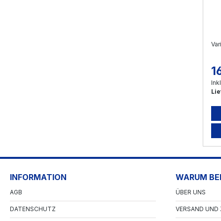
Var
1
Re
Ink
Lie
INFORMATION
WARUM BEI
AGB
ÜBER UNS
DATENSCHUTZ
VERSAND UND