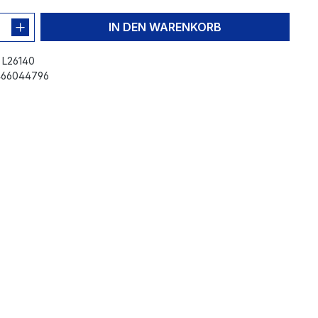
IN DEN WARENKORB
:
L26140
466044796