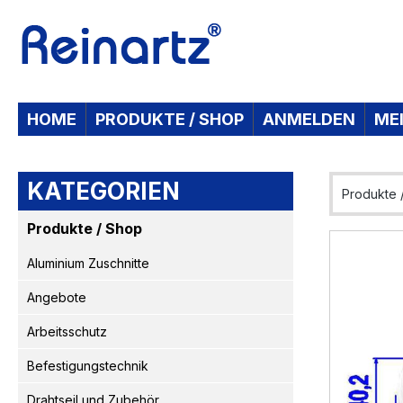
 Hauptinhalt springen
Zur Suche springen
Zur Hauptnavigation springen
HOME
PRODUKTE / SHOP
ANMELDEN
ME
KATEGORIEN
Produkte 
Produkte / Shop
Bildergaleri
Aluminium Zuschnitte
Angebote
Arbeitsschutz
Befestigungstechnik
Drahtseil und Zubehör