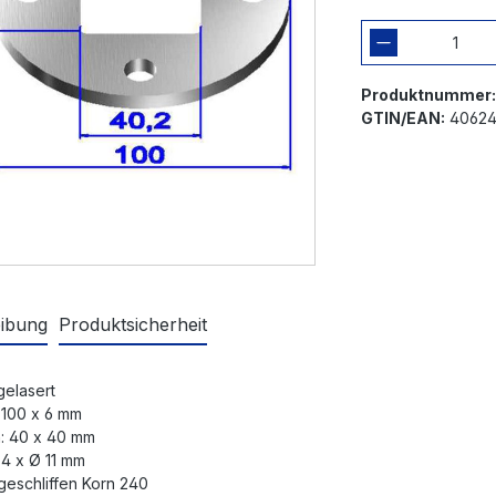
Produktnummer
GTIN/EAN:
4062
ibung
Produktsicherheit
gelasert
 100 x 6 mm
h: 40 x 40 mm
 4 x Ø 11 mm
 geschliffen Korn 240