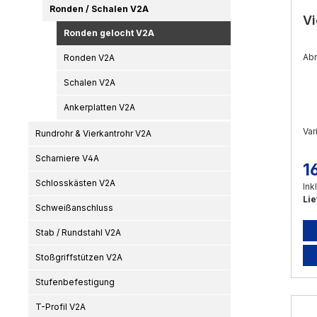
Ronden / Schalen V2A
Vi
Ronden gelocht V2A
Ab
Ronden V2A
Schalen V2A
Ankerplatten V2A
Var
Rundrohr & Vierkantrohr V2A
Scharniere V4A
1
Re
Schlosskästen V2A
Ink
Lie
Schweißanschluss
Stab / Rundstahl V2A
Stoßgriffstützen V2A
Stufenbefestigung
T-Profil V2A