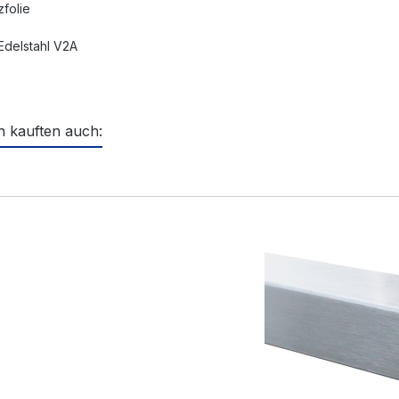
zfolie
 Edelstahl V2A
 kauften auch:
ktgalerie überspringen