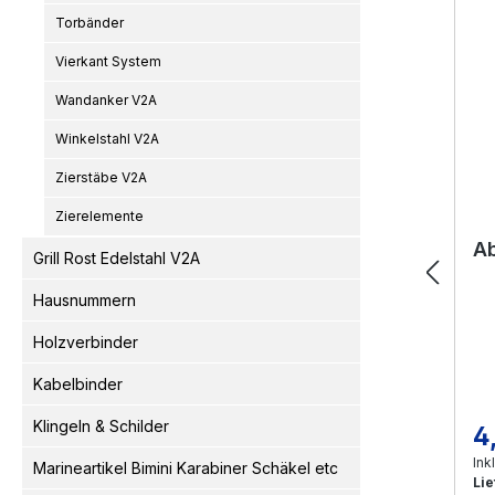
Torbänder
Vierkant System
Wandanker V2A
Winkelstahl V2A
Zierstäbe V2A
Zierelemente
Ab
Grill Rost Edelstahl V2A
Hausnummern
Holzverbinder
Kabelbinder
Klingeln & Schilder
4
Re
Ink
Marineartikel Bimini Karabiner Schäkel etc
Lie