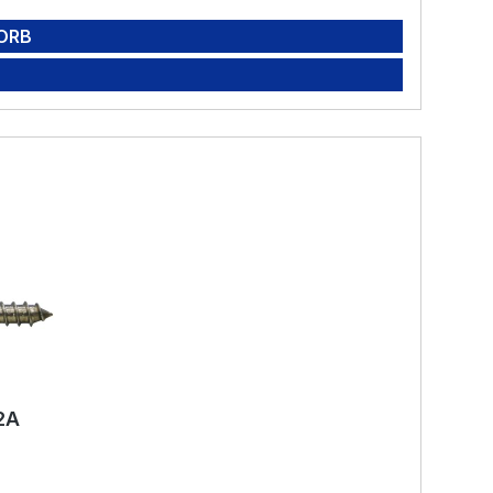
ORB
2A