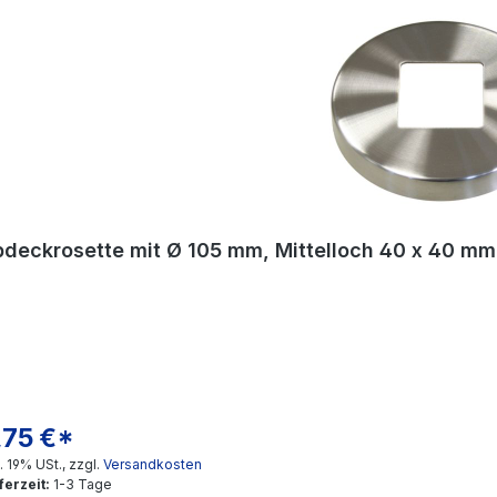
deckrosette mit Ø 105 mm, Mittelloch 40 x 40 mm
,75 €*
gulärer Preis:
l. 19% USt., zzgl.
Versandkosten
ferzeit:
1-3 Tage