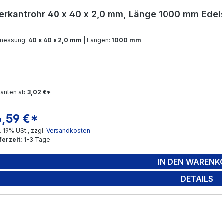
erkantrohr 40 x 40 x 2,0 mm, Länge 1000 mm Edel
messung:
40 x 40 x 2,0 mm
| Längen:
1000 mm
ianten ab
3,02 €*
6,59 €*
gulärer Preis:
l. 19% USt., zzgl.
Versandkosten
ferzeit:
1-3 Tage
IN DEN WARENK
DETAILS