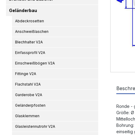
Geländerbau
Abdeckrosetten
Anschweißlaschen
Blechhalter V2A
Einfassprofil V2A
Einschweißbögen V2A
Fittinge V2A
Flachstahl V2A
Beschre
Garderobe V2A
Geländerpfosten
Ronde - 
Größe: Ø
Glasklemmen
Mittelloc
Bohrung:
Glasleistennutrohr V2A
einseitig