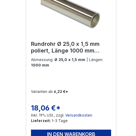
Rundrohr Ø 25,0 x 1,5 mm
poliert, Länge 1000 mm
Edelstahl V4A
Abmessung:
Ø 25,0 x 1,5 mm
| Längen:
1000 mm
Varianten ab
6,22 €*
18,06 €*
Regulärer Preis:
Inkl. 19% USt., zzgl.
Versandkosten
Lieferzeit:
1-3 Tage
IN DEN WARENKORB