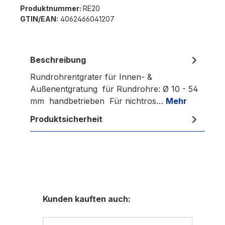
Produktnummer:
RE20
GTIN/EAN:
4062466041207
Beschreibung
Rundrohrentgrater für Innen- &
Außenentgratung für Rundrohre: Ø 10 - 54
mm handbetrieben Für nichtros…
Mehr
Produktsicherheit
Produktgalerie überspringen
Kunden kauften auch: