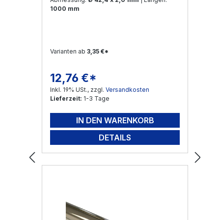
1000 mm
Varianten ab
3,35 €*
12,76 €*
Regulärer Preis:
Inkl. 19% USt., zzgl.
Versandkosten
Lieferzeit:
1-3 Tage
IN DEN WARENKORB
DETAILS