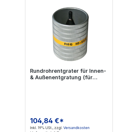
Rundrohrentgrater für Innen-
& Außenentgratung (für
elektrischen Antrieb)
104,84 €*
Regulärer Preis:
Inkl. 19% USt., zzgl.
Versandkosten