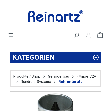
Zum Hauptinhalt springen
Ware
KATEGORIEN
Produkte / Shop
Geländerbau
Fittinge V2A
Rundrohr Systeme
Rohrentgrater
Bildergalerie überspringen