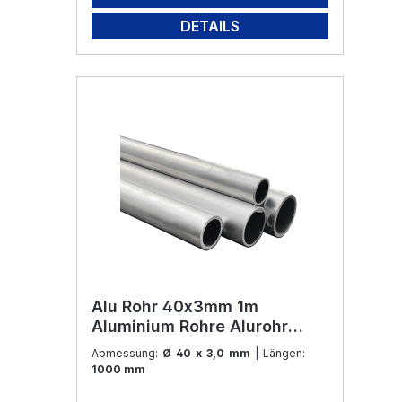
DETAILS
Alu Rohr 40x3mm 1m
Aluminium Rohre Alurohr
Aluprofil Rundrohr für
Abmessung:
Ø 40 x 3,0 mm
| Längen:
Modellbau und Konstruktion
1000 mm