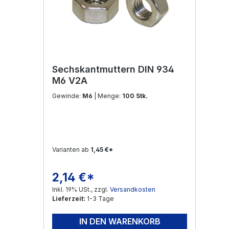
Sechskantmuttern DIN 934
M6 V2A
Gewinde:
M6
| Menge:
100 Stk.
Varianten ab
1,45 €*
2,14 €*
Regulärer Preis:
Inkl. 19% USt., zzgl.
Versandkosten
Lieferzeit:
1-3 Tage
IN DEN WARENKORB