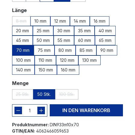
(Diese Option ist zurzeit nicht verfügbar.)
(Diese Option ist zurzeit nicht verfügbar.)
(Diese Option ist zurzeit nicht v
auswählen
Länge
8 mm
10 mm
12 mm
14 mm
16 mm
(Diese Option ist zurzeit nicht verfügbar.)
20 mm
25 mm
30 mm
35 mm
40 mm
45 mm
50 mm
55 mm
60 mm
65 mm
70 mm
75 mm
80 mm
85 mm
90 mm
100 mm
110 mm
120 mm
130 mm
140 mm
150 mm
160 mm
auswählen
Menge
25 Stk.
50 Stk.
100 Stk.
(Diese Option ist zurzeit nicht verfügbar.)
(Diese Option ist zurzeit nicht verfügba
IN DEN WARENKORB
Produktnummer:
DIN933m10x70
GTIN/EAN:
4062466059653