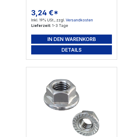
3,24 €*
Regulärer Preis:
Inkl. 19% USt., zzgl.
Versandkosten
Lieferzeit:
1-3 Tage
IN DEN WARENKORB
DETAILS