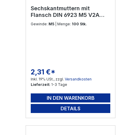
Sechskantmuttern mit
Flansch DIN 6923 M5 V2A
Edelstahl
Gewinde:
M5
| Menge:
100 Stk.
2,31 €*
Regulärer Preis:
Inkl. 19% USt., zzgl.
Versandkosten
Lieferzeit:
1-3 Tage
IN DEN WARENKORB
DETAILS