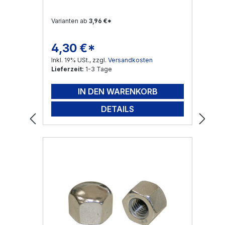
Varianten ab
3,96 €*
4,30 €*
Regulärer Preis:
Inkl. 19% USt., zzgl.
Versandkosten
Lieferzeit:
1-3 Tage
IN DEN WARENKORB
DETAILS