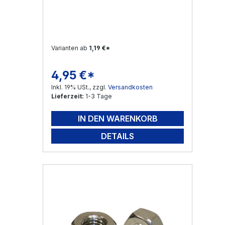
Varianten ab
1,19 €*
4,95 €*
Regulärer Preis:
Inkl. 19% USt., zzgl.
Versandkosten
Lieferzeit:
1-3 Tage
IN DEN WARENKORB
DETAILS