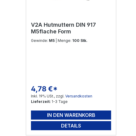
V2A Hutmuttern DIN 917
M5flache Form
Gewinde:
M5
| Menge:
100 Stk.
4,78 €*
Regulärer Preis:
Inkl. 19% USt., zzgl.
Versandkosten
Lieferzeit:
1-3 Tage
IN DEN WARENKORB
DETAILS