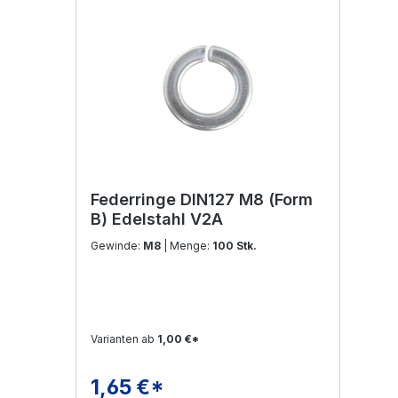
Federringe DIN127 M8 (Form
B) Edelstahl V2A
Gewinde:
M8
| Menge:
100 Stk.
Varianten ab
1,00 €*
1,65 €*
Regulärer Preis: