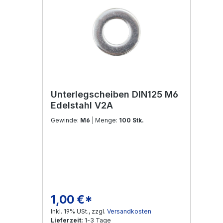
Unterlegscheiben DIN125 M6
Edelstahl V2A
Gewinde:
M6
| Menge:
100 Stk.
1,00 €*
Regulärer Preis:
Inkl. 19% USt., zzgl.
Versandkosten
Lieferzeit:
1-3 Tage