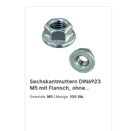
Sechskantmuttern DIN6923
M5 mit Flansch, ohne
Sperrverzahnung Edelstahl
Gewinde:
M5
| Menge:
100 Stk.
V2A