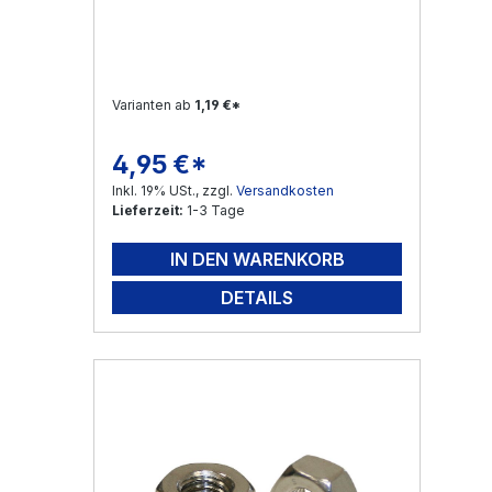
Varianten ab
1,19 €*
4,95 €*
Regulärer Preis:
Inkl. 19% USt., zzgl.
Versandkosten
Lieferzeit:
1-3 Tage
IN DEN WARENKORB
DETAILS