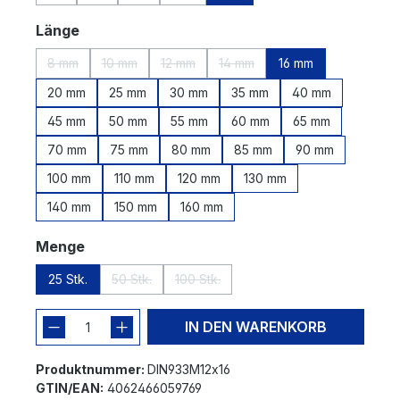
(Diese Option ist zurzeit nicht verfügbar.)
(Diese Option ist zurzeit nicht verfügbar.)
(Diese Option ist zurzeit nicht verfügbar.)
(Diese Option ist zurzeit nicht verfügbar.)
auswählen
Länge
8 mm
10 mm
12 mm
14 mm
16 mm
(Diese Option ist zurzeit nicht verfügbar.)
(Diese Option ist zurzeit nicht verfügbar.)
(Diese Option ist zurzeit nicht verfügbar.)
(Diese Option ist zurzeit nicht 
20 mm
25 mm
30 mm
35 mm
40 mm
45 mm
50 mm
55 mm
60 mm
65 mm
70 mm
75 mm
80 mm
85 mm
90 mm
100 mm
110 mm
120 mm
130 mm
140 mm
150 mm
160 mm
auswählen
Menge
25 Stk.
50 Stk.
100 Stk.
(Diese Option ist zurzeit nicht verfügbar.)
(Diese Option ist zurzeit nicht verfügba
IN DEN WARENKORB
Produktnummer:
DIN933M12x16
GTIN/EAN:
4062466059769