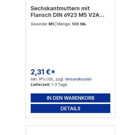
Sechskantmuttern mit
Flansch DIN 6923 M5 V2A
Edelstahl
Gewinde:
M5
| Menge:
100 Stk.
2,31 €*
Regulärer Preis:
Inkl. 19% USt., zzgl.
Versandkosten
Lieferzeit:
1-3 Tage
IN DEN WARENKORB
DETAILS