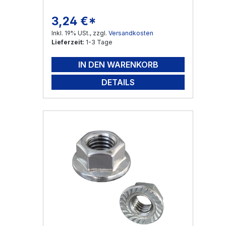
3,24 €*
Regulärer Preis:
Inkl. 19% USt., zzgl.
Versandkosten
Lieferzeit:
1-3 Tage
IN DEN WARENKORB
DETAILS