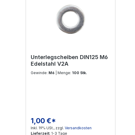
Unterlegscheiben DIN125 M6
Edelstahl V2A
Gewinde:
M6
| Menge:
100 Stk.
1,00 €*
Regulärer Preis:
Inkl. 19% USt., zzgl.
Versandkosten
Lieferzeit:
1-3 Tage