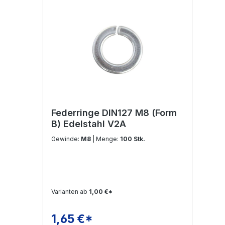
Federringe DIN127 M8 (Form
B) Edelstahl V2A
Gewinde:
M8
| Menge:
100 Stk.
Varianten ab
1,00 €*
1,65 €*
Regulärer Preis: