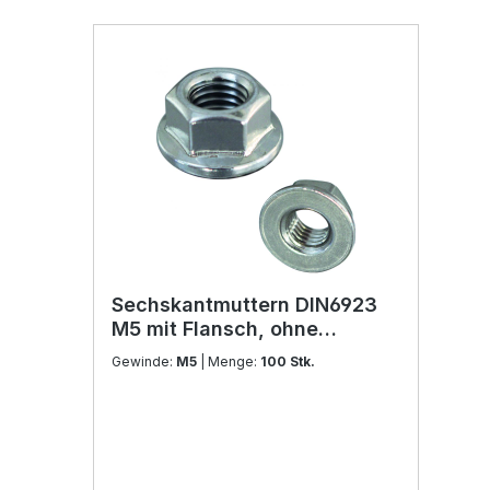
Sechskantmuttern DIN6923
M5 mit Flansch, ohne
Sperrverzahnung Edelstahl
Gewinde:
M5
| Menge:
100 Stk.
V2A