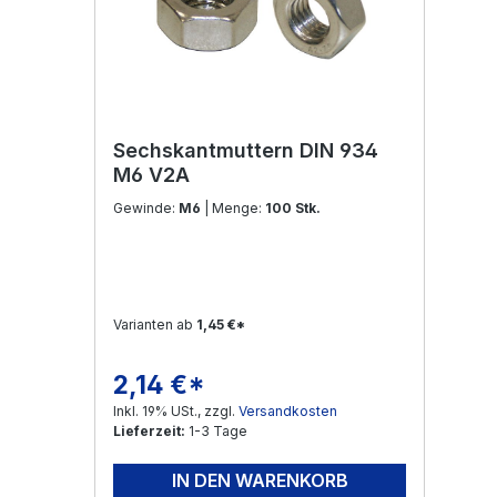
Sechskantmuttern DIN 934
M6 V2A
Gewinde:
M6
| Menge:
100 Stk.
Varianten ab
1,45 €*
2,14 €*
Regulärer Preis:
Inkl. 19% USt., zzgl.
Versandkosten
Lieferzeit:
1-3 Tage
IN DEN WARENKORB