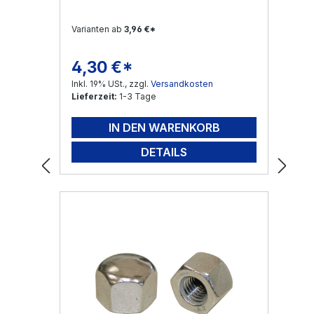
Varianten ab
3,96 €*
4,30 €*
Regulärer Preis:
Inkl. 19% USt., zzgl.
Versandkosten
Lieferzeit:
1-3 Tage
IN DEN WARENKORB
DETAILS