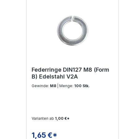
Federringe DIN127 M8 (Form
B) Edelstahl V2A
Gewinde:
M8
| Menge:
100 Stk.
Varianten ab
1,00 €*
1,65 €*
Regulärer Preis: