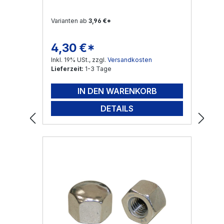
Varianten ab
3,96 €*
4,30 €*
Regulärer Preis:
Inkl. 19% USt., zzgl.
Versandkosten
Lieferzeit:
1-3 Tage
IN DEN WARENKORB
DETAILS