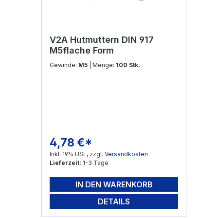
V2A Hutmuttern DIN 917
M5flache Form
Gewinde:
M5
| Menge:
100 Stk.
4,78 €*
Regulärer Preis:
Inkl. 19% USt., zzgl.
Versandkosten
Lieferzeit:
1-3 Tage
IN DEN WARENKORB
DETAILS