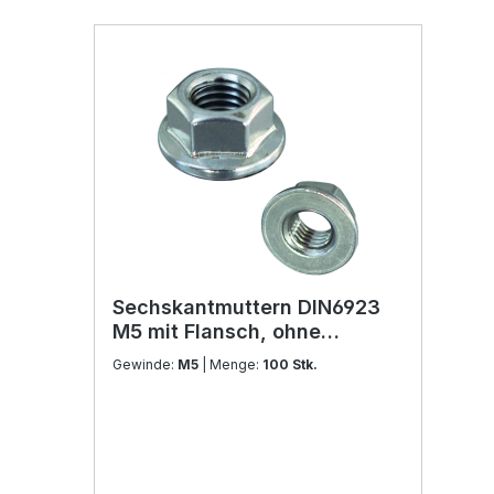
Sechskantmuttern DIN6923
M5 mit Flansch, ohne
Sperrverzahnung Edelstahl
Gewinde:
M5
| Menge:
100 Stk.
V2A