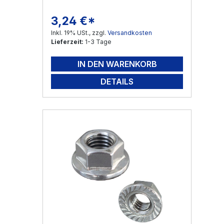
3,24 €*
Regulärer Preis:
Inkl. 19% USt., zzgl.
Versandkosten
Lieferzeit:
1-3 Tage
IN DEN WARENKORB
DETAILS