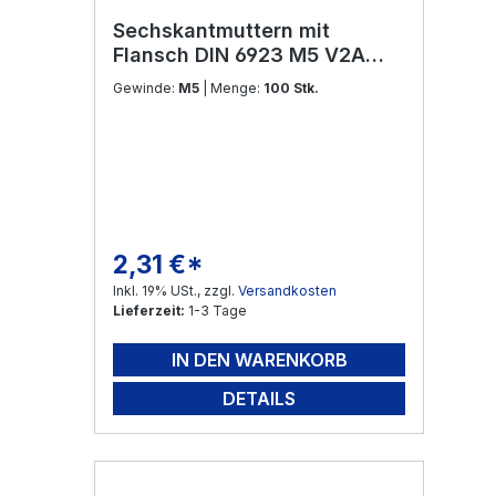
Sechskantmuttern mit
Flansch DIN 6923 M5 V2A
Edelstahl
Gewinde:
M5
| Menge:
100 Stk.
2,31 €*
Regulärer Preis:
Inkl. 19% USt., zzgl.
Versandkosten
Lieferzeit:
1-3 Tage
IN DEN WARENKORB
DETAILS