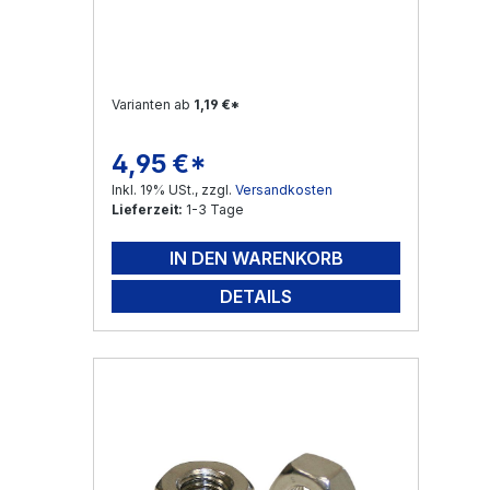
Varianten ab
1,19 €*
4,95 €*
Regulärer Preis:
Inkl. 19% USt., zzgl.
Versandkosten
Lieferzeit:
1-3 Tage
IN DEN WARENKORB
DETAILS