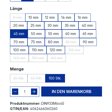
(Diese Option ist zurzeit nicht verfügbar.)
(Diese Option ist zurzeit nicht verfügbar.
(Diese Option ist zurzeit nicht v
auswählen
Länge
8 mm
10 mm
12 mm
14 mm
16 mm
(Diese Option ist zurzeit nicht verfügbar.)
20 mm
25 mm
30 mm
35 mm
40 mm
45 mm
50 mm
55 mm
60 mm
65 mm
70 mm
75 mm
80 mm
85 mm
90 mm
(Diese Option ist zurzeit nic
100 mm
110 mm
120 mm
130 mm
(Diese Option ist zurzeit 
140 mm
150 mm
160 mm
(Diese Option ist zurzeit nicht verfügbar.)
(Diese Option ist zurzeit nicht verfügbar.)
(Diese Option ist zurzeit nicht verfügb
auswählen
Menge
25 Stk.
50 Stk.
100 Stk.
(Diese Option ist zurzeit nicht verfügbar.)
(Diese Option ist zurzeit nicht verfügbar.)
IN DEN WARENKORB
Produktnummer:
DIN933M6x45
GTIN/EAN:
4062466060260