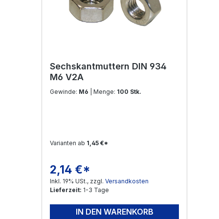
Sechskantmuttern DIN 934
M6 V2A
Gewinde:
M6
| Menge:
100 Stk.
Varianten ab
1,45 €*
2,14 €*
Regulärer Preis:
Inkl. 19% USt., zzgl.
Versandkosten
Lieferzeit:
1-3 Tage
IN DEN WARENKORB