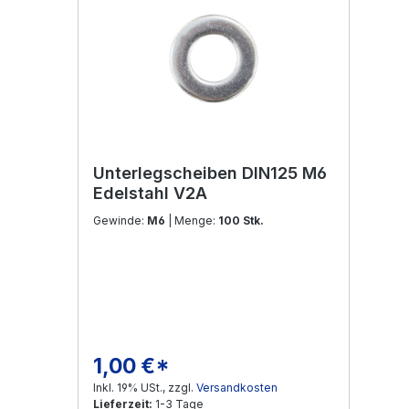
Unterlegscheiben DIN125 M6
Edelstahl V2A
Gewinde:
M6
| Menge:
100 Stk.
1,00 €*
Regulärer Preis:
Inkl. 19% USt., zzgl.
Versandkosten
Lieferzeit:
1-3 Tage