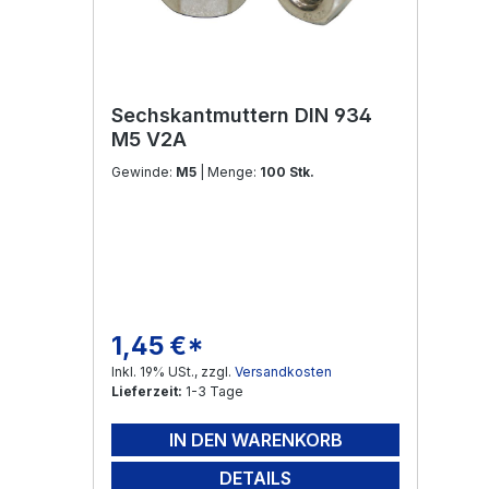
Sechskantmuttern DIN 934
M5 V2A
Gewinde:
M5
| Menge:
100 Stk.
1,45 €*
Regulärer Preis:
Inkl. 19% USt., zzgl.
Versandkosten
Lieferzeit:
1-3 Tage
IN DEN WARENKORB
DETAILS