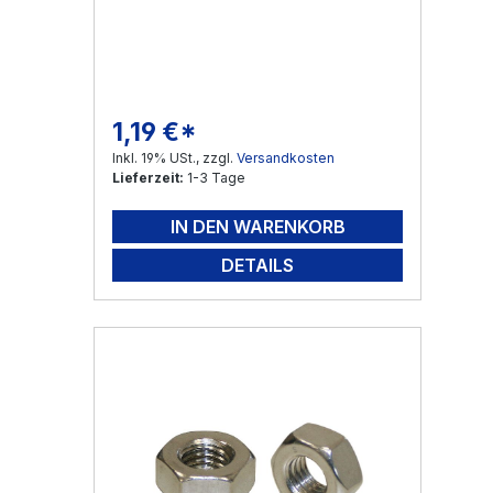
1,19 €*
Regulärer Preis:
Inkl. 19% USt., zzgl.
Versandkosten
Lieferzeit:
1-3 Tage
IN DEN WARENKORB
DETAILS