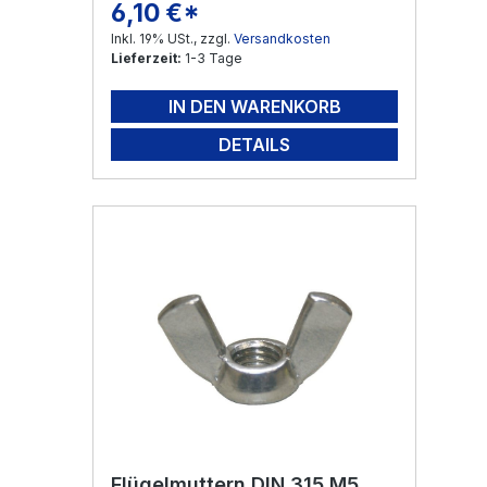
6,10 €*
Regulärer Preis:
Inkl. 19% USt., zzgl.
Versandkosten
Lieferzeit:
1-3 Tage
IN DEN WARENKORB
DETAILS
Flügelmuttern DIN 315 M5