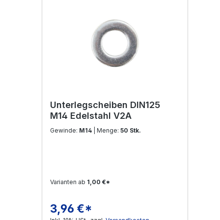
Unterlegscheiben DIN125
M14 Edelstahl V2A
Gewinde:
M14
| Menge:
50 Stk.
Varianten ab
1,00 €*
3,96 €*
Regulärer Preis: