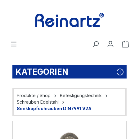
Zum Hauptinhalt springen
Ware
KATEGORIEN
Produkte / Shop
Befestigungstechnik
Schrauben Edelstahl
Senkkopfschrauben DIN7991 V2A
Bildergalerie überspringen