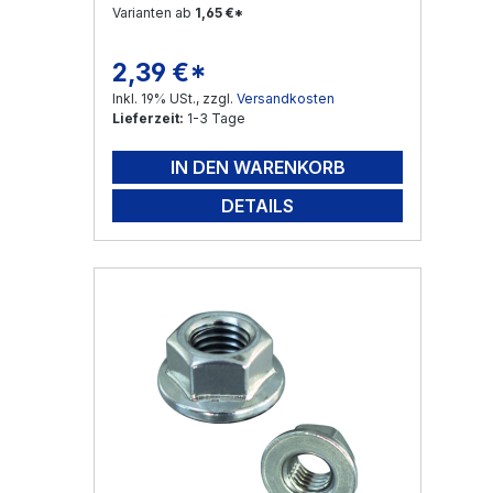
Varianten ab
1,65 €*
2,39 €*
Regulärer Preis:
Inkl. 19% USt., zzgl.
Versandkosten
Lieferzeit:
1-3 Tage
IN DEN WARENKORB
DETAILS