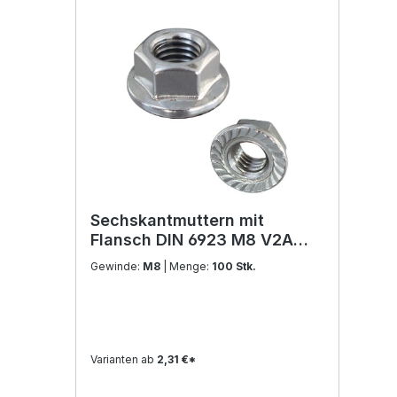
Sechskantmuttern mit
Flansch DIN 6923 M8 V2A
Edelstahl
Gewinde:
M8
| Menge:
100 Stk.
Varianten ab
2,31 €*