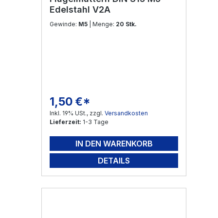
Edelstahl V2A
Gewinde:
M5
| Menge:
20 Stk.
1,50 €*
Regulärer Preis:
Inkl. 19% USt., zzgl.
Versandkosten
Lieferzeit:
1-3 Tage
IN DEN WARENKORB
DETAILS