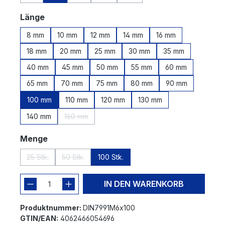
(Diese Option ist zurzeit nicht verfügbar.)
(Diese Option ist zurzeit nicht verfügbar.)
(Diese Option ist zurzeit nicht verfügbar.
(Diese Option ist zurzeit nicht v
auswählen
Länge
8 mm
10 mm
12 mm
14 mm
16 mm
18 mm
20 mm
25 mm
30 mm
35 mm
40 mm
45 mm
50 mm
55 mm
60 mm
65 mm
70 mm
75 mm
80 mm
90 mm
100 mm
110 mm
120 mm
130 mm
140 mm
160 mm
(Diese Option ist zurzeit nicht verfügbar.)
auswählen
Menge
25 Stk.
50 Stk.
100 Stk.
(Diese Option ist zurzeit nicht verfügbar.)
(Diese Option ist zurzeit nicht verfügbar.)
IN DEN WARENKORB
Produktnummer:
DIN7991M6x100
GTIN/EAN:
4062466054696