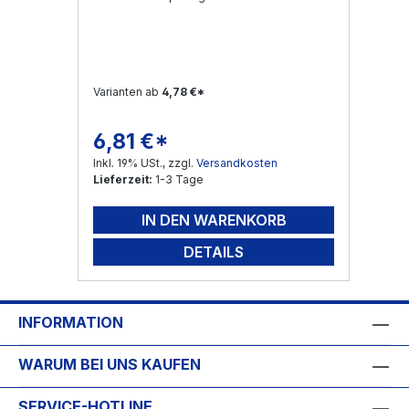
Varianten ab
4,78 €*
6,81 €*
Regulärer Preis:
Inkl. 19% USt., zzgl.
Versandkosten
Lieferzeit:
1-3 Tage
IN DEN WARENKORB
DETAILS
INFORMATION
WARUM BEI UNS KAUFEN
SERVICE-HOTLINE