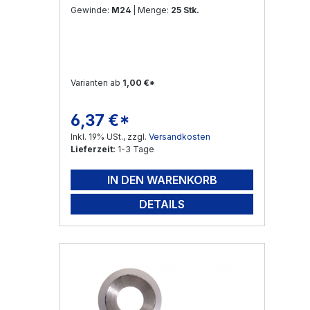
Gewinde:
M24
| Menge:
25 Stk.
Varianten ab
1,00 €*
6,37 €*
Regulärer Preis:
Inkl. 19% USt., zzgl.
Versandkosten
Lieferzeit:
1-3 Tage
IN DEN WARENKORB
DETAILS