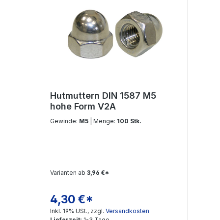
Hutmuttern DIN 1587 M5
hohe Form V2A
Gewinde:
M5
| Menge:
100 Stk.
Varianten ab
3,96 €*
4,30 €*
Regulärer Preis:
Inkl. 19% USt., zzgl.
Versandkosten
Lieferzeit:
1-3 Tage