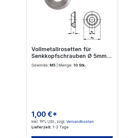
Vollmetallrosetten für
Senkkopfschrauben Ø 5mm
Edelstahl V2A
Gewinde:
M5
| Menge:
10 Stk.
1,00 €*
Regulärer Preis:
Inkl. 19% USt., zzgl.
Versandkosten
Lieferzeit:
1-3 Tage