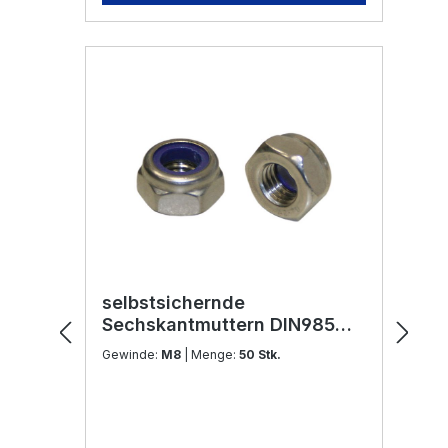
selbstsichernde
Sechskantmuttern DIN985
M8 Edelstahl V2A
Gewinde:
M8
| Menge:
50 Stk.