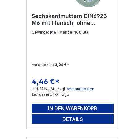
Sechskantmuttern DIN6923
M6 mit Flansch, ohne
Sperrverzahnung Edelstahl
Gewinde:
M6
| Menge:
100 Stk.
V2A
Varianten ab
3,24 €*
4,46 €*
Regulärer Preis:
Inkl. 19% USt., zzgl.
Versandkosten
Lieferzeit:
1-3 Tage
IN DEN WARENKORB
DETAILS