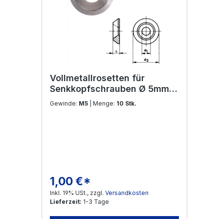
Vollmetallrosetten für
Senkkopfschrauben Ø 5mm
Edelstahl V2A
Gewinde:
M5
| Menge:
10 Stk.
1,00 €*
Regulärer Preis:
Inkl. 19% USt., zzgl.
Versandkosten
Lieferzeit:
1-3 Tage