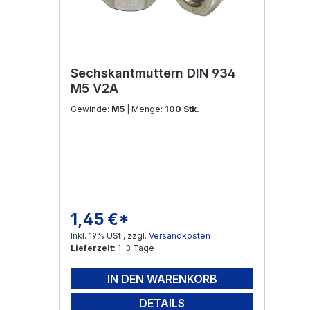
Sechskantmuttern DIN 934
M5 V2A
Gewinde:
M5
| Menge:
100 Stk.
1,45 €*
Regulärer Preis:
Inkl. 19% USt., zzgl.
Versandkosten
Lieferzeit:
1-3 Tage
IN DEN WARENKORB
DETAILS