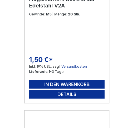
Edelstahl V2A
Gewinde:
M5
| Menge:
20 Stk.
1,50 €*
Regulärer Preis:
Inkl. 19% USt., zzgl.
Versandkosten
Lieferzeit:
1-3 Tage
IN DEN WARENKORB
DETAILS