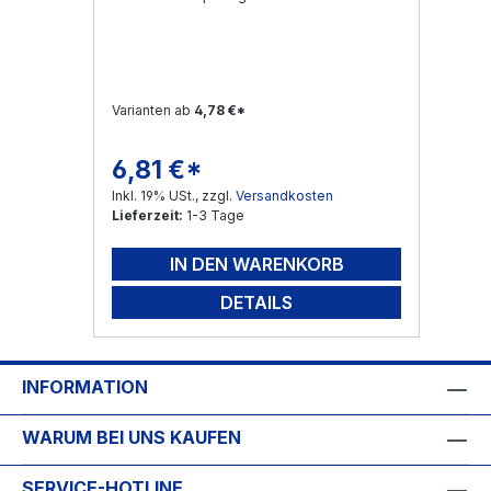
Varianten ab
4,78 €*
6,81 €*
Regulärer Preis:
Inkl. 19% USt., zzgl.
Versandkosten
Lieferzeit:
1-3 Tage
IN DEN WARENKORB
DETAILS
INFORMATION
WARUM BEI UNS KAUFEN
SERVICE-HOTLINE