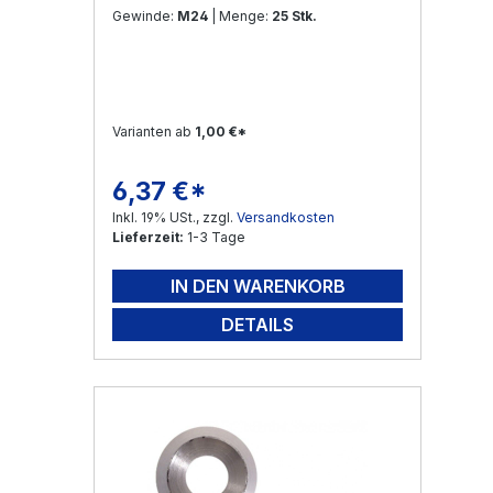
Gewinde:
M24
| Menge:
25 Stk.
Varianten ab
1,00 €*
6,37 €*
Regulärer Preis:
Inkl. 19% USt., zzgl.
Versandkosten
Lieferzeit:
1-3 Tage
IN DEN WARENKORB
DETAILS