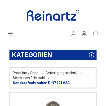
Zum Hauptinhalt springen
Ware
KATEGORIEN
Produkte / Shop
Befestigungstechnik
Schrauben Edelstahl
Senkkopfschrauben DIN7991 V2A
Bildergalerie überspringen