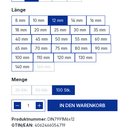
(Diese Option ist zurzeit nicht verfügbar.)
(Diese Option ist zurzeit nicht verfügbar.
(Diese Option ist zurzeit nicht v
auswählen
Länge
8 mm
10 mm
12 mm
14 mm
16 mm
18 mm
20 mm
25 mm
30 mm
35 mm
40 mm
45 mm
50 mm
55 mm
60 mm
65 mm
70 mm
75 mm
80 mm
90 mm
100 mm
110 mm
120 mm
130 mm
140 mm
160 mm
(Diese Option ist zurzeit nicht verfügbar.)
auswählen
Menge
25 Stk.
50 Stk.
100 Stk.
(Diese Option ist zurzeit nicht verfügbar.)
(Diese Option ist zurzeit nicht verfügbar.)
IN DEN WARENKORB
Produktnummer:
DIN7991M6x12
GTIN/EAN:
4062466054719