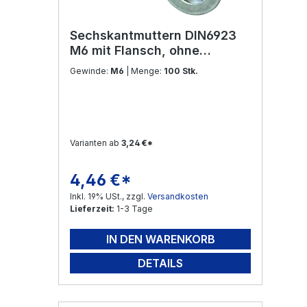
Sechskantmuttern DIN6923
M6 mit Flansch, ohne
Sperrverzahnung Edelstahl
Gewinde:
M6
| Menge:
100 Stk.
V2A
Varianten ab
3,24 €*
4,46 €*
Regulärer Preis:
Inkl. 19% USt., zzgl.
Versandkosten
Lieferzeit:
1-3 Tage
IN DEN WARENKORB
DETAILS