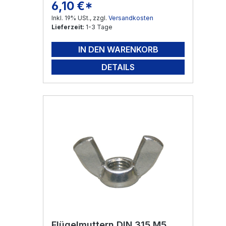
6,10 €*
Regulärer Preis:
Inkl. 19% USt., zzgl.
Versandkosten
Lieferzeit:
1-3 Tage
IN DEN WARENKORB
DETAILS
Flügelmuttern DIN 315 M5