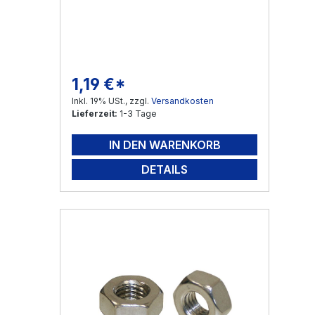
1,19 €*
Regulärer Preis:
Inkl. 19% USt., zzgl.
Versandkosten
Lieferzeit:
1-3 Tage
IN DEN WARENKORB
DETAILS