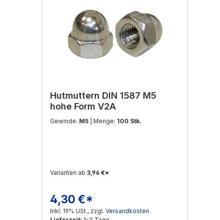
Hutmuttern DIN 1587 M5
hohe Form V2A
Gewinde:
M5
| Menge:
100 Stk.
Varianten ab
3,96 €*
4,30 €*
Regulärer Preis:
Inkl. 19% USt., zzgl.
Versandkosten
Lieferzeit:
1-3 Tage