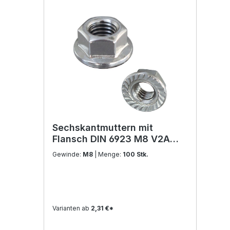
Sechskantmuttern mit
Flansch DIN 6923 M8 V2A
Edelstahl
Gewinde:
M8
| Menge:
100 Stk.
Varianten ab
2,31 €*