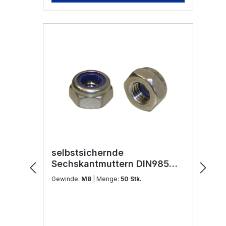
selbstsichernde
Sechskantmuttern DIN985
M8 Edelstahl V2A
Gewinde:
M8
| Menge:
50 Stk.