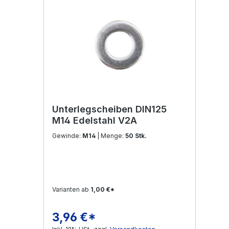
Unterlegscheiben DIN125
M14 Edelstahl V2A
Gewinde:
M14
| Menge:
50 Stk.
Varianten ab
1,00 €*
3,96 €*
Regulärer Preis: