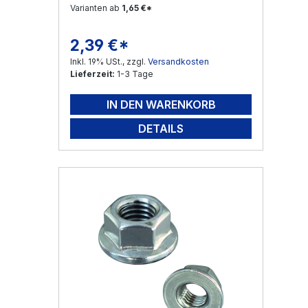
Varianten ab
1,65 €*
2,39 €*
Regulärer Preis:
Inkl. 19% USt., zzgl.
Versandkosten
Lieferzeit:
1-3 Tage
IN DEN WARENKORB
DETAILS