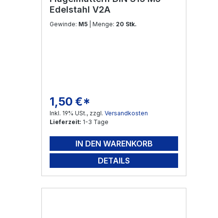
Edelstahl V2A
Gewinde:
M5
| Menge:
20 Stk.
1,50 €*
Regulärer Preis:
Inkl. 19% USt., zzgl.
Versandkosten
Lieferzeit:
1-3 Tage
IN DEN WARENKORB
DETAILS