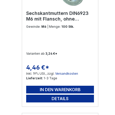
Sechskantmuttern DIN6923
M6 mit Flansch, ohne
Sperrverzahnung Edelstahl
Gewinde:
M6
| Menge:
100 Stk.
V2A
Varianten ab
3,24 €*
4,46 €*
Regulärer Preis:
Inkl. 19% USt., zzgl.
Versandkosten
Lieferzeit:
1-3 Tage
IN DEN WARENKORB
DETAILS