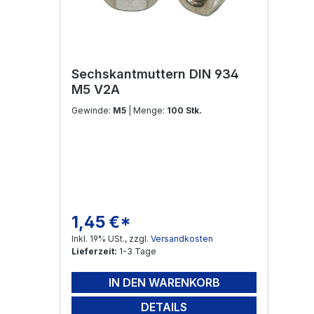
Sechskantmuttern DIN 934
M5 V2A
Gewinde:
M5
| Menge:
100 Stk.
1,45 €*
Regulärer Preis:
Inkl. 19% USt., zzgl.
Versandkosten
Lieferzeit:
1-3 Tage
IN DEN WARENKORB
DETAILS