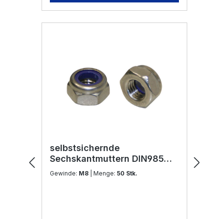
selbstsichernde
Sechskantmuttern DIN985
M8 Edelstahl V2A
Gewinde:
M8
| Menge:
50 Stk.