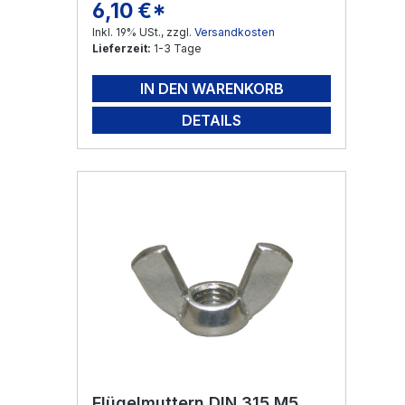
6,10 €*
Regulärer Preis:
Inkl. 19% USt., zzgl.
Versandkosten
Lieferzeit:
1-3 Tage
IN DEN WARENKORB
DETAILS
Flügelmuttern DIN 315 M5