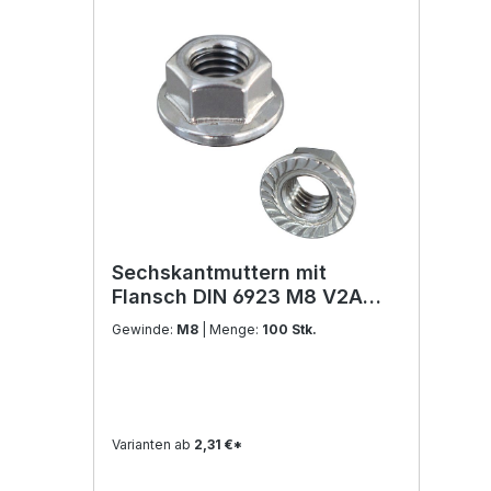
Sechskantmuttern mit
Flansch DIN 6923 M8 V2A
Edelstahl
Gewinde:
M8
| Menge:
100 Stk.
Varianten ab
2,31 €*