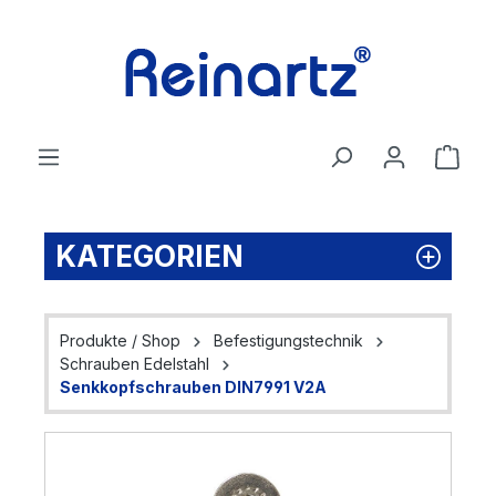
Zum Hauptinhalt springen
Ware
KATEGORIEN
Produkte / Shop
Befestigungstechnik
Schrauben Edelstahl
Senkkopfschrauben DIN7991 V2A
Bildergalerie überspringen