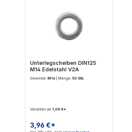
Unterlegscheiben DIN125
M14 Edelstahl V2A
Gewinde:
M14
| Menge:
50 Stk.
Varianten ab
1,00 €*
3,96 €*
Regulärer Preis: