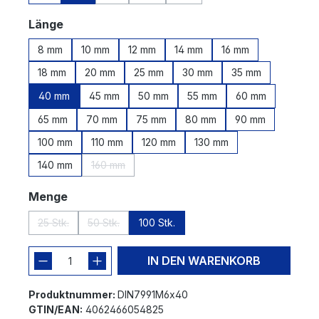
(Diese Option ist zurzeit nicht verfügbar.)
(Diese Option ist zurzeit nicht verfügbar.
(Diese Option ist zurzeit nicht v
auswählen
Länge
8 mm
10 mm
12 mm
14 mm
16 mm
18 mm
20 mm
25 mm
30 mm
35 mm
40 mm
45 mm
50 mm
55 mm
60 mm
65 mm
70 mm
75 mm
80 mm
90 mm
100 mm
110 mm
120 mm
130 mm
140 mm
160 mm
(Diese Option ist zurzeit nicht verfügbar.)
auswählen
Menge
25 Stk.
50 Stk.
100 Stk.
(Diese Option ist zurzeit nicht verfügbar.)
(Diese Option ist zurzeit nicht verfügbar.)
IN DEN WARENKORB
Produktnummer:
DIN7991M6x40
GTIN/EAN:
4062466054825