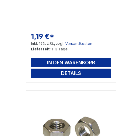
1,19 €*
Regulärer Preis:
Inkl. 19% USt., zzgl.
Versandkosten
Lieferzeit:
1-3 Tage
IN DEN WARENKORB
DETAILS