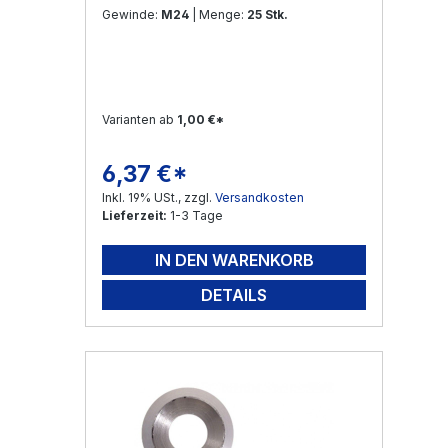
Gewinde:
M24
| Menge:
25 Stk.
Varianten ab
1,00 €*
6,37 €*
Regulärer Preis:
Inkl. 19% USt., zzgl.
Versandkosten
Lieferzeit:
1-3 Tage
IN DEN WARENKORB
DETAILS