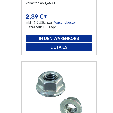
Varianten ab
1,65 €*
2,39 €*
Regulärer Preis:
Inkl. 19% USt., zzgl.
Versandkosten
Lieferzeit:
1-3 Tage
IN DEN WARENKORB
DETAILS