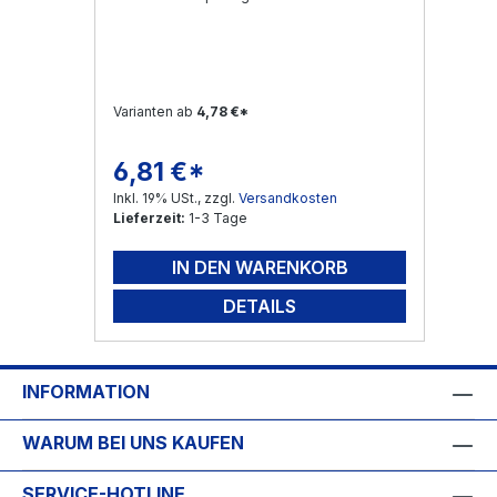
Varianten ab
4,78 €*
6,81 €*
Regulärer Preis:
Inkl. 19% USt., zzgl.
Versandkosten
Lieferzeit:
1-3 Tage
IN DEN WARENKORB
DETAILS
INFORMATION
WARUM BEI UNS KAUFEN
SERVICE-HOTLINE