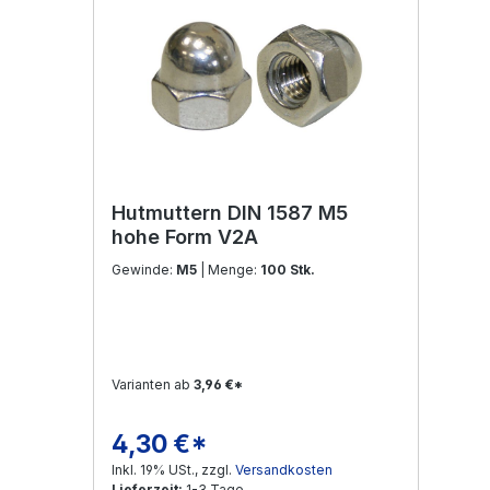
Hutmuttern DIN 1587 M5
hohe Form V2A
Gewinde:
M5
| Menge:
100 Stk.
Varianten ab
3,96 €*
4,30 €*
Regulärer Preis:
Inkl. 19% USt., zzgl.
Versandkosten
Lieferzeit:
1-3 Tage