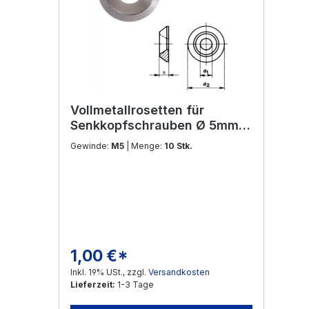
Vollmetallrosetten für
Senkkopfschrauben Ø 5mm
Edelstahl V2A
Gewinde:
M5
| Menge:
10 Stk.
1,00 €*
Regulärer Preis:
Inkl. 19% USt., zzgl.
Versandkosten
Lieferzeit:
1-3 Tage