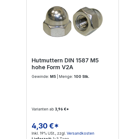
Hutmuttern DIN 1587 M5
hohe Form V2A
Gewinde:
M5
| Menge:
100 Stk.
Varianten ab
3,96 €*
4,30 €*
Regulärer Preis:
Inkl. 19% USt., zzgl.
Versandkosten
Lieferzeit:
1-3 Tage