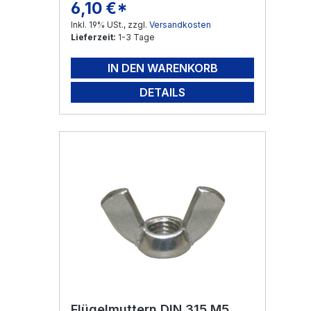
6,10 €*
Regulärer Preis:
Inkl. 19% USt., zzgl.
Versandkosten
Lieferzeit:
1-3 Tage
IN DEN WARENKORB
DETAILS
Flügelmuttern DIN 315 M5