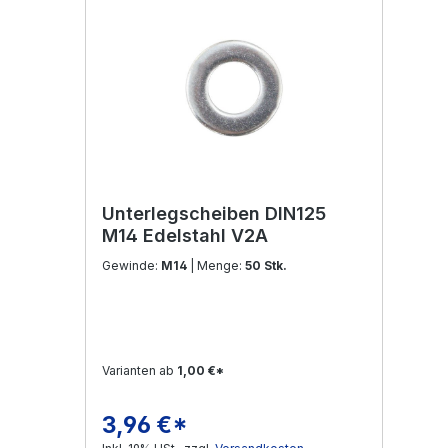
Unterlegscheiben DIN125
M14 Edelstahl V2A
Gewinde:
M14
| Menge:
50 Stk.
Varianten ab
1,00 €*
3,96 €*
Regulärer Preis: