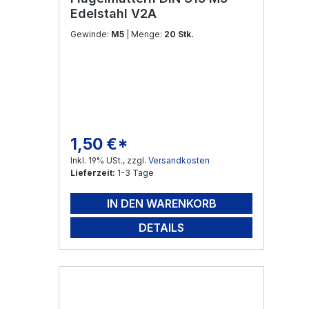
Edelstahl V2A
Gewinde:
M5
| Menge:
20 Stk.
1,50 €*
Regulärer Preis:
Inkl. 19% USt., zzgl.
Versandkosten
Lieferzeit:
1-3 Tage
IN DEN WARENKORB
DETAILS