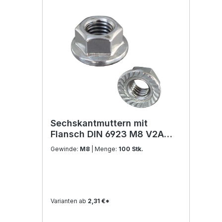
Sechskantmuttern mit
Flansch DIN 6923 M8 V2A
Edelstahl
Gewinde:
M8
| Menge:
100 Stk.
Varianten ab
2,31 €*