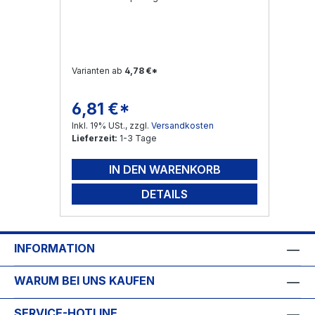
Varianten ab
4,78 €*
6,81 €*
Regulärer Preis:
Inkl. 19% USt., zzgl.
Versandkosten
Lieferzeit:
1-3 Tage
IN DEN WARENKORB
DETAILS
INFORMATION
WARUM BEI UNS KAUFEN
SERVICE-HOTLINE