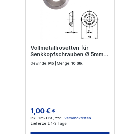
Vollmetallrosetten für
Senkkopfschrauben Ø 5mm
Edelstahl V2A
Gewinde:
M5
| Menge:
10 Stk.
1,00 €*
Regulärer Preis:
Inkl. 19% USt., zzgl.
Versandkosten
Lieferzeit:
1-3 Tage