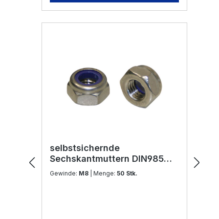
selbstsichernde
Sechskantmuttern DIN985
M8 Edelstahl V2A
Gewinde:
M8
| Menge:
50 Stk.