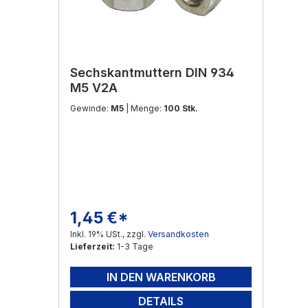
Sechskantmuttern DIN 934
M5 V2A
Gewinde:
M5
| Menge:
100 Stk.
1,45 €*
Regulärer Preis:
Inkl. 19% USt., zzgl.
Versandkosten
Lieferzeit:
1-3 Tage
IN DEN WARENKORB
DETAILS