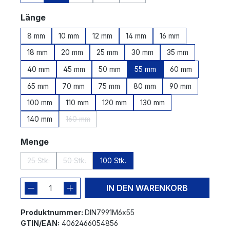
(Diese Option ist zurzeit nicht verfügbar.)
(Diese Option ist zurzeit nicht verfügbar.
(Diese Option ist zurzeit nicht v
auswählen
Länge
8 mm
10 mm
12 mm
14 mm
16 mm
18 mm
20 mm
25 mm
30 mm
35 mm
40 mm
45 mm
50 mm
55 mm
60 mm
65 mm
70 mm
75 mm
80 mm
90 mm
100 mm
110 mm
120 mm
130 mm
140 mm
160 mm
(Diese Option ist zurzeit nicht verfügbar.)
auswählen
Menge
25 Stk.
50 Stk.
100 Stk.
(Diese Option ist zurzeit nicht verfügbar.)
(Diese Option ist zurzeit nicht verfügbar.)
IN DEN WARENKORB
Produktnummer:
DIN7991M6x55
GTIN/EAN:
4062466054856