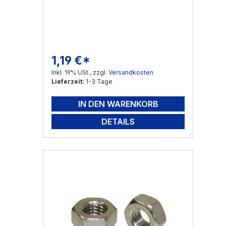
1,19 €*
Regulärer Preis:
Inkl. 19% USt., zzgl.
Versandkosten
Lieferzeit:
1-3 Tage
IN DEN WARENKORB
DETAILS