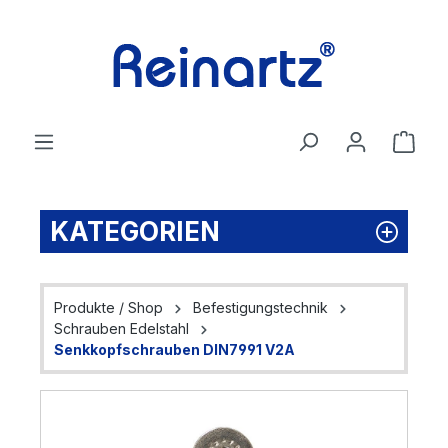
Zum Hauptinhalt springen
Ware
KATEGORIEN
Produkte / Shop
Befestigungstechnik
Schrauben Edelstahl
Senkkopfschrauben DIN7991 V2A
Bildergalerie überspringen