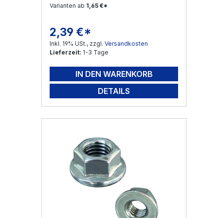
Varianten ab
1,65 €*
2,39 €*
Regulärer Preis:
Inkl. 19% USt., zzgl.
Versandkosten
Lieferzeit:
1-3 Tage
IN DEN WARENKORB
DETAILS