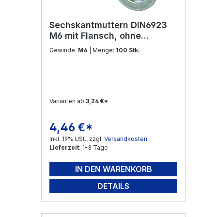
Sechskantmuttern DIN6923
M6 mit Flansch, ohne
Sperrverzahnung Edelstahl
Gewinde:
M6
| Menge:
100 Stk.
V2A
Varianten ab
3,24 €*
4,46 €*
Regulärer Preis:
Inkl. 19% USt., zzgl.
Versandkosten
Lieferzeit:
1-3 Tage
IN DEN WARENKORB
DETAILS