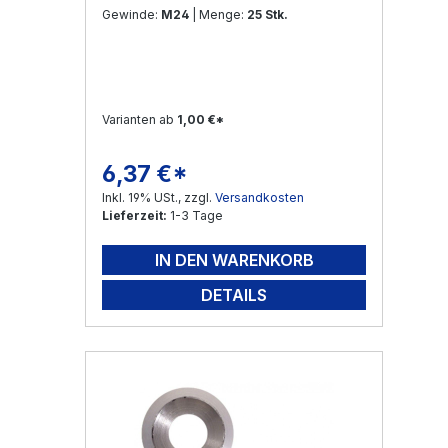
Gewinde:
M24
| Menge:
25 Stk.
Varianten ab
1,00 €*
6,37 €*
Regulärer Preis:
Inkl. 19% USt., zzgl.
Versandkosten
Lieferzeit:
1-3 Tage
IN DEN WARENKORB
DETAILS