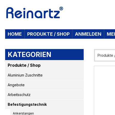
 Hauptinhalt springen
Zur Suche springen
Zur Hauptnavigation springen
HOME
PRODUKTE / SHOP
ANMELDEN
ME
KATEGORIEN
Produkte 
Produkte / Shop
Bildergaleri
Aluminium Zuschnitte
Angebote
Arbeitsschutz
Befestigungstechnik
Ankerstangen