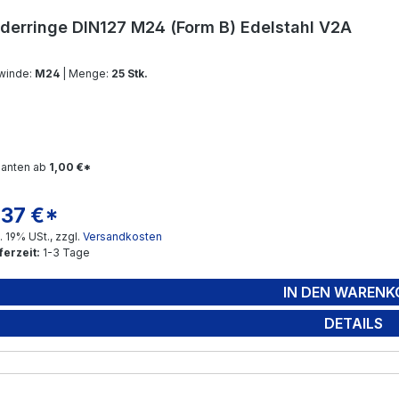
derringe DIN127 M24 (Form B) Edelstahl V2A
winde:
M24
| Menge:
25 Stk.
ianten ab
1,00 €*
,37 €*
gulärer Preis:
l. 19% USt., zzgl.
Versandkosten
ferzeit:
1-3 Tage
IN DEN WARENK
DETAILS