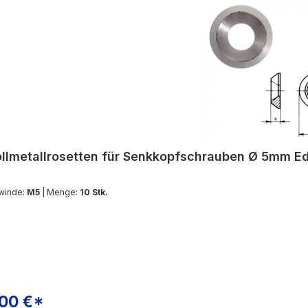
llmetallrosetten für Senkkopfschrauben Ø 5mm Ed
winde:
M5
| Menge:
10 Stk.
,00 €*
gulärer Preis: