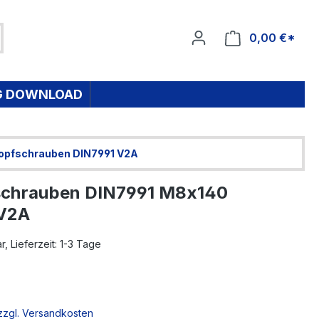
0,00 €*
Ware
G DOWNLOAD
opfschrauben DIN7991 V2A
schrauben DIN7991 M8x140
 V2A
, Lieferzeit: 1-3 Tage
*
 zzgl. Versandkosten