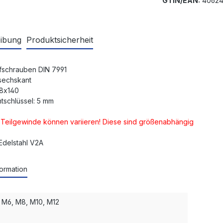
GTIN/EAN:
40624
ibung
Produktsicherheit
schrauben DIN 7991
nsechskant
8x140
tschlüssel: 5 mm
d Teilgewinde können variieren! Diese sind größenabhängig
 Edelstahl V2A
ormation
 M6, M8, M10, M12