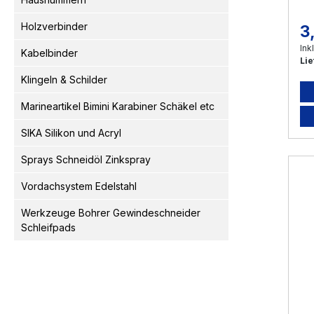
Holzverbinder
3
Re
Ink
Kabelbinder
Lie
Klingeln & Schilder
Marineartikel Bimini Karabiner Schäkel etc
SIKA Silikon und Acryl
Sprays Schneidöl Zinkspray
Vordachsystem Edelstahl
Werkzeuge Bohrer Gewindeschneider
Schleifpads