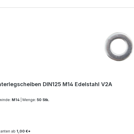
ktgalerie überspringen
terlegscheiben DIN125 M14 Edelstahl V2A
winde:
M14
| Menge:
50 Stk.
ianten ab
1,00 €*