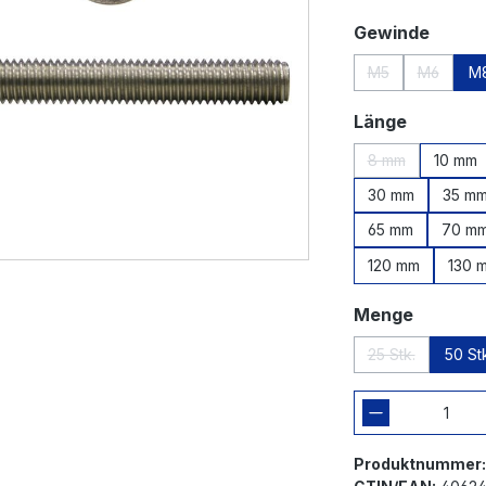
auswä
Gewinde
M5
M6
M
(Diese Option ist
(Diese Op
auswähl
Länge
8 mm
10 mm
(Diese Option is
30 mm
35 m
65 mm
70 m
120 mm
130 
auswäh
Menge
25 Stk.
50 St
(Diese Option i
Produktnummer