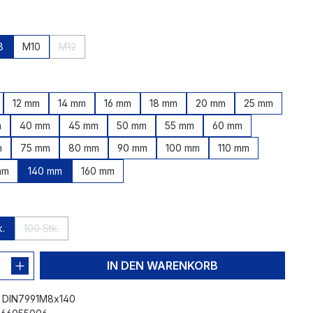
hlen
8
M10
M12
 zurzeit nicht verfügbar.)
tion ist zurzeit nicht verfügbar.)
(Diese Option ist zurzeit nicht verfügbar.)
en
12 mm
14 mm
16 mm
18 mm
20 mm
25 mm
t zurzeit nicht verfügbar.)
m
40 mm
45 mm
50 mm
55 mm
60 mm
m
75 mm
80 mm
90 mm
100 mm
110 mm
mm
140 mm
160 mm
len
k.
100 Stk.
st zurzeit nicht verfügbar.)
(Diese Option ist zurzeit nicht verfügbar.)
IN DEN WARENKORB
:
DIN7991M8x140