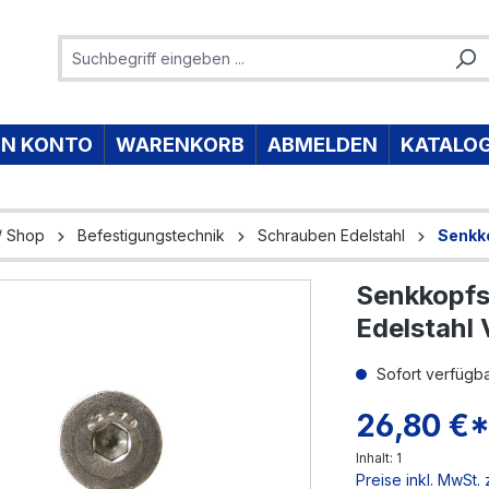
IN KONTO
WARENKORB
ABMELDEN
KATALO
/ Shop
Befestigungstechnik
Schrauben Edelstahl
Senkk
Senkkopf
e überspringen
Edelstahl
Sofort verfügbar
26,80 €
Inhalt:
1
Preise inkl. MwSt.