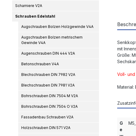
Scharniere V2A
Schrauben Edelstahl
Beschre
Augschrauben Bolzen Holzgewinde V4A
Augschrauben Bolzen metrischem
Senkkopf
Gewinde V4A
mit Inne
Augenschrauben DIN 444 V2A
Größe: M
Sechskan
Betonschrauben V4A
Voll- un
Blechschrauben DIN 7982 V2A
Blechschrauben DIN 7981 V2A
Material:
Bohrschrauben DIN 7504 M V2A
Zusatzinf
Bohrschrauben DIN 7504 O V2A
Fassadenbau Schrauben V2A
G
M5,
Holzschrauben DIN 571 V2A
e
w