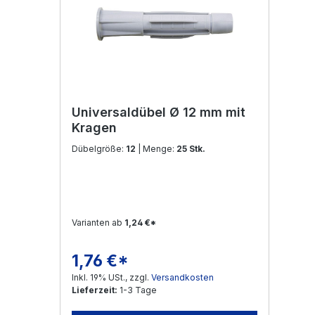
Universaldübel Ø 12 mm mit
Kragen
Dübelgröße:
12
| Menge:
25 Stk.
Varianten ab
1,24 €*
1,76 €*
Regulärer Preis:
Inkl. 19% USt., zzgl.
Versandkosten
Lieferzeit:
1-3 Tage