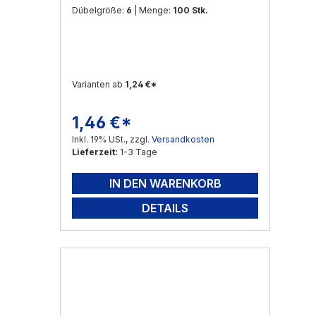
Dübelgröße:
6
| Menge:
100 Stk.
Varianten ab
1,24 €*
1,46 €*
Regulärer Preis:
Inkl. 19% USt., zzgl.
Versandkosten
Lieferzeit:
1-3 Tage
IN DEN WARENKORB
DETAILS