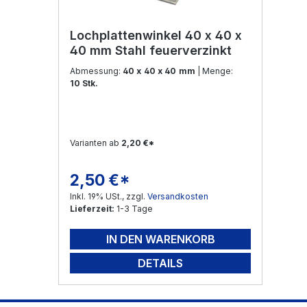
Lochplattenwinkel 40 x 40 x
40 mm Stahl feuerverzinkt
Abmessung:
40 x 40 x 40 mm
| Menge:
10 Stk.
Varianten ab
2,20 €*
2,50 €*
Regulärer Preis:
Inkl. 19% USt., zzgl.
Versandkosten
Lieferzeit:
1-3 Tage
IN DEN WARENKORB
DETAILS