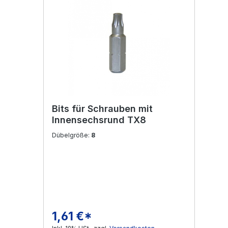
Bits für Schrauben mit
Innensechsrund TX8
Dübelgröße:
8
1,61 €*
Regulärer Preis: