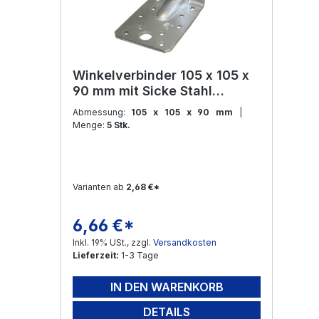
Winkelverbinder 105 x 105 x
90 mm mit Sicke Stahl
feuerverzinkt
Abmessung:
105 x 105 x 90 mm
|
Menge:
5 Stk.
Varianten ab
2,68 €*
6,66 €*
Regulärer Preis:
Inkl. 19% USt., zzgl.
Versandkosten
Lieferzeit:
1-3 Tage
IN DEN WARENKORB
DETAILS