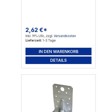
2,62 €*
Regulärer Preis:
Inkl. 19% USt., zzgl.
Versandkosten
Lieferzeit:
1-3 Tage
IN DEN WARENKORB
DETAILS