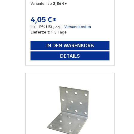
Varianten ab
2,86 €*
4,05 €*
Regulärer Preis:
Inkl. 19% USt., zzgl.
Versandkosten
Lieferzeit:
1-3 Tage
IN DEN WARENKORB
DETAILS