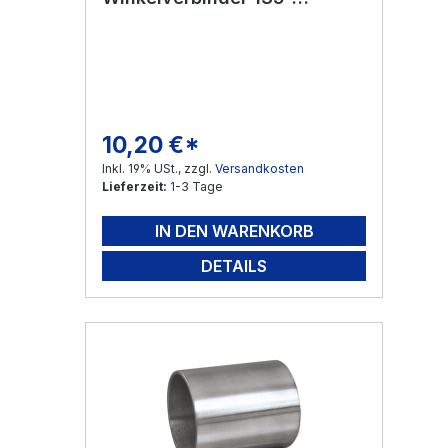
Edelstahl V2A
10,20 €*
Regulärer Preis:
Inkl. 19% USt., zzgl.
Versandkosten
Lieferzeit:
1-3 Tage
IN DEN WARENKORB
DETAILS