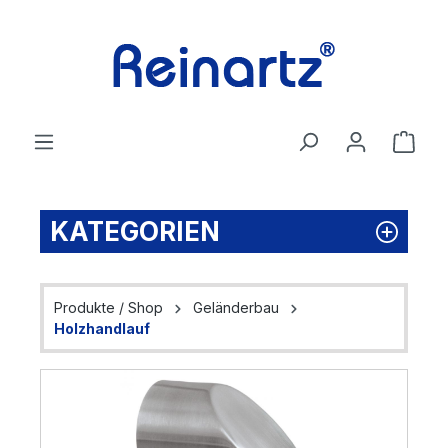
Zum Hauptinhalt springen
Ware
KATEGORIEN
Produkte / Shop
Geländerbau
Holzhandlauf
Bildergalerie überspringen