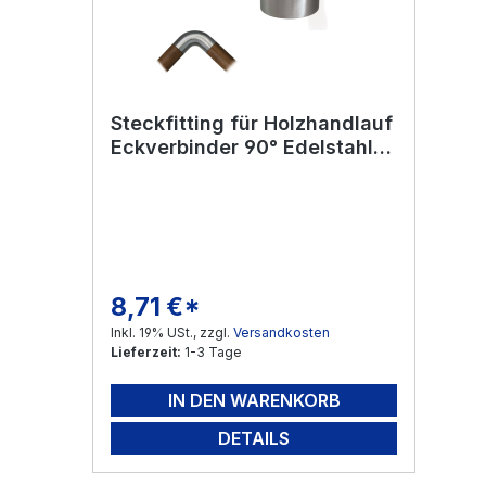
Steckfitting für Holzhandlauf
Eckverbinder 90° Edelstahl
V2A
8,71 €*
Regulärer Preis:
Inkl. 19% USt., zzgl.
Versandkosten
Lieferzeit:
1-3 Tage
IN DEN WARENKORB
DETAILS