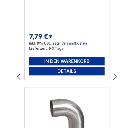
V2A
7,79 €*
Regulärer Preis:
Inkl. 19% USt., zzgl.
Versandkosten
Lieferzeit:
1-3 Tage
IN DEN WARENKORB
DETAILS