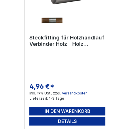
Steckfitting für Holzhandlauf
Verbinder Holz - Holz
Edelstahl V2A
4,96 €*
Regulärer Preis:
Inkl. 19% USt., zzgl.
Versandkosten
Lieferzeit:
1-3 Tage
IN DEN WARENKORB
DETAILS