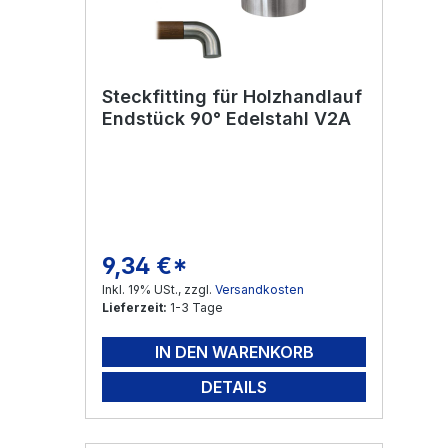
Steckfitting für Holzhandlauf
Endstück 90° Edelstahl V2A
9,34 €*
Regulärer Preis:
Inkl. 19% USt., zzgl.
Versandkosten
Lieferzeit:
1-3 Tage
IN DEN WARENKORB
DETAILS