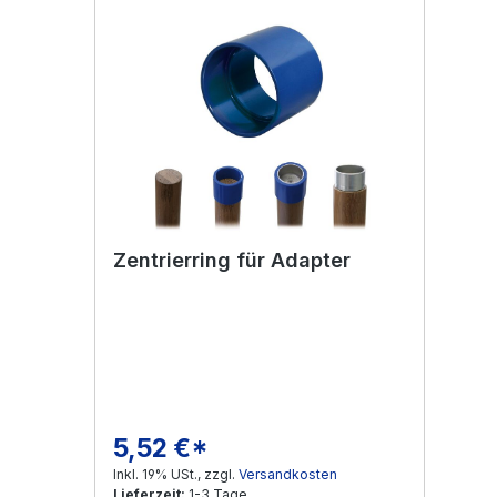
Zentrierring für Adapter
5,52 €*
Regulärer Preis:
Inkl. 19% USt., zzgl.
Versandkosten
Lieferzeit:
1-3 Tage