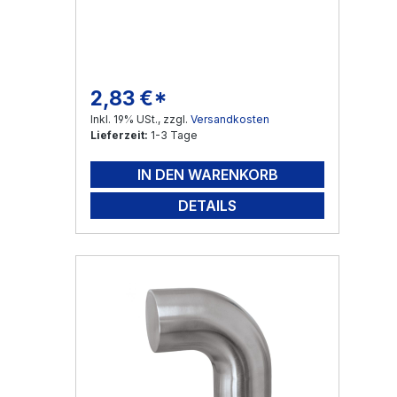
2,83 €*
Regulärer Preis:
Inkl. 19% USt., zzgl.
Versandkosten
Lieferzeit:
1-3 Tage
IN DEN WARENKORB
DETAILS