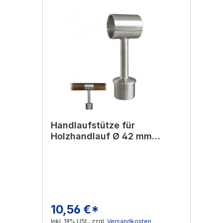
Handlaufstütze für
Holzhandlauf Ø 42 mm
Edelstahl V2A
10,56 €*
Regulärer Preis:
Inkl. 19% USt., zzgl.
Versandkosten