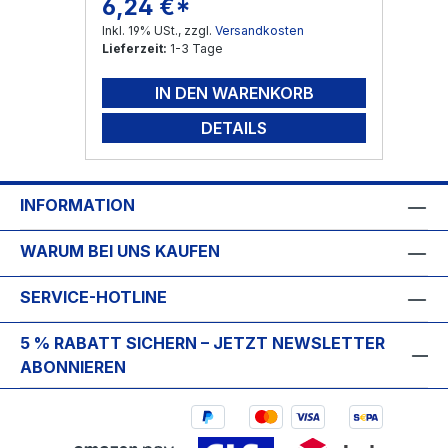
6,24 €*
Regulärer Preis:
Inkl. 19% USt., zzgl.
Versandkosten
Lieferzeit:
1-3 Tage
IN DEN WARENKORB
DETAILS
INFORMATION
WARUM BEI UNS KAUFEN
SERVICE-HOTLINE
5 % RABATT SICHERN – JETZT NEWSLETTER
ABONNIEREN