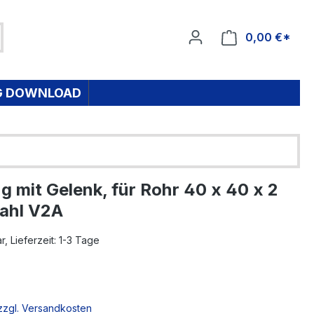
0,00 €*
Ware
G DOWNLOAD
ng mit Gelenk, für Rohr 40 x 40 x 2
ahl V2A
, Lieferzeit: 1-3 Tage
 zzgl. Versandkosten