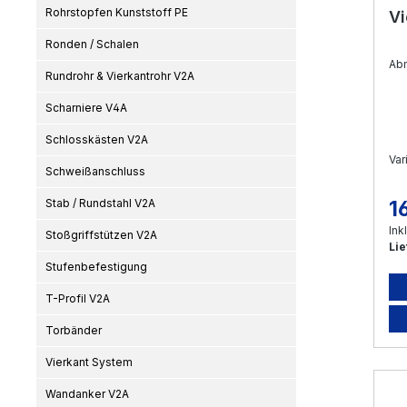
Rohrstopfen Kunststoff PE
Vi
Ronden / Schalen
Ab
Rundrohr & Vierkantrohr V2A
Scharniere V4A
Schlosskästen V2A
Var
Schweißanschluss
Stab / Rundstahl V2A
1
Re
Ink
Stoßgriffstützen V2A
Lie
Stufenbefestigung
T-Profil V2A
Torbänder
Vierkant System
Wandanker V2A