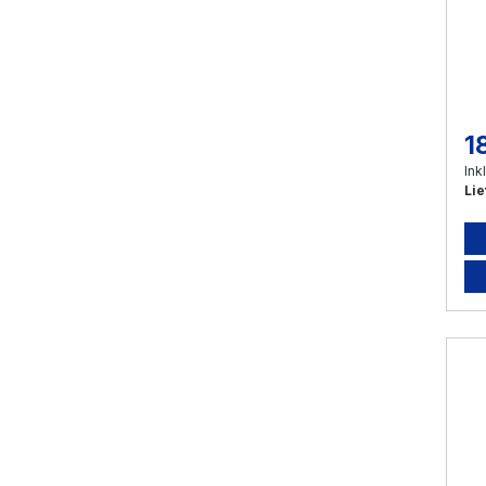
1
Re
Ink
Lie