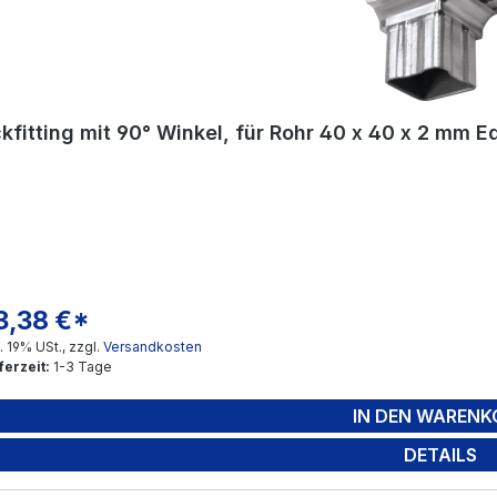
kfitting mit 90° Winkel, für Rohr 40 x 40 x 2 mm E
3,38 €*
gulärer Preis:
l. 19% USt., zzgl.
Versandkosten
ferzeit:
1-3 Tage
IN DEN WARENK
DETAILS