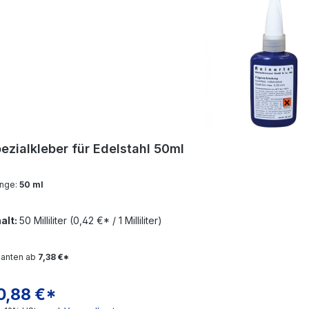
ezialkleber für Edelstahl 50ml
nge:
50 ml
halt:
50 Milliliter
(0,42 €* / 1 Milliliter)
ianten ab
7,38 €*
0,88 €*
gulärer Preis: