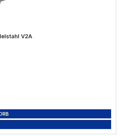
delstahl V2A
ORB