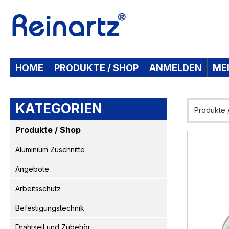
 Hauptinhalt springen
Zur Suche springen
Zur Hauptnavigation springen
HOME
PRODUKTE / SHOP
ANMELDEN
ME
KATEGORIEN
Produkte 
Produkte / Shop
Bildergaleri
Aluminium Zuschnitte
Angebote
Arbeitsschutz
Befestigungstechnik
Drahtseil und Zubehör