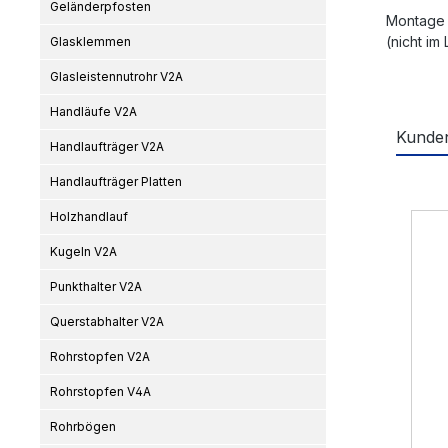
Geländerpfosten
Montage 
(nicht im
Glasklemmen
Glasleistennutrohr V2A
Handläufe V2A
Kunden
Handlaufträger V2A
Handlaufträger Platten
Produ
Holzhandlauf
Kugeln V2A
Punkthalter V2A
Querstabhalter V2A
Rohrstopfen V2A
Rohrstopfen V4A
Rohrbögen