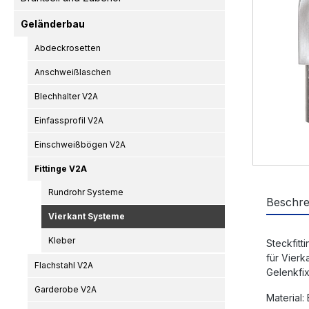
Geländerbau
Abdeckrosetten
Anschweißlaschen
Blechhalter V2A
Einfassprofil V2A
Einschweißbögen V2A
Fittinge V2A
Rundrohr Systeme
Beschre
Vierkant Systeme
Kleber
Steckfitt
für Vierk
Flachstahl V2A
Gelenkfix
Garderobe V2A
Material: