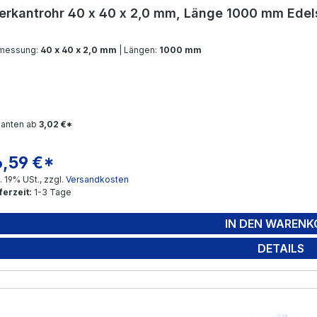
erkantrohr 40 x 40 x 2,0 mm, Länge 1000 mm Edel
messung:
40 x 40 x 2,0 mm
| Längen:
1000 mm
ianten ab
3,02 €*
6,59 €*
gulärer Preis:
l. 19% USt., zzgl.
Versandkosten
ferzeit:
1-3 Tage
IN DEN WARENK
DETAILS