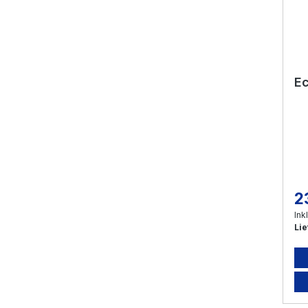
Ec
2
Re
Ink
Lie