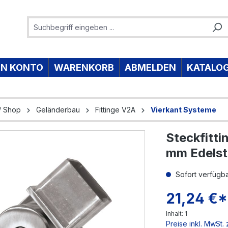
IN KONTO
WARENKORB
ABMELDEN
KATALO
/ Shop
Geländerbau
Fittinge V2A
Vierkant Systeme
Steckfitti
e überspringen
mm Edelst
Sofort verfügbar
21,24 €*
Inhalt:
1
Preise inkl. MwSt.