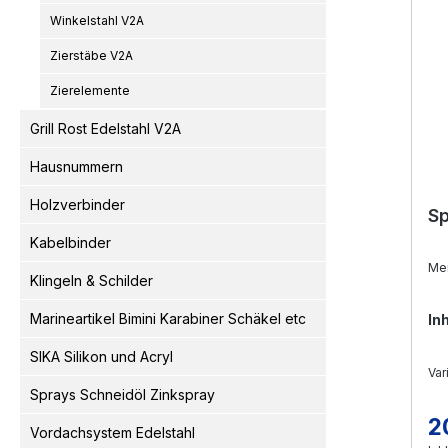
Winkelstahl V2A
Zierstäbe V2A
Zierelemente
Grill Rost Edelstahl V2A
Hausnummern
Holzverbinder
Sp
Kabelbinder
Me
Klingeln & Schilder
Marineartikel Bimini Karabiner Schäkel etc
In
SIKA Silikon und Acryl
Var
Sprays Schneidöl Zinkspray
2
Re
Vordachsystem Edelstahl