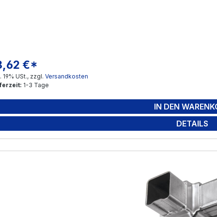
8,62 €*
gulärer Preis:
l. 19% USt., zzgl.
Versandkosten
ferzeit:
1-3 Tage
IN DEN WARENK
DETAILS