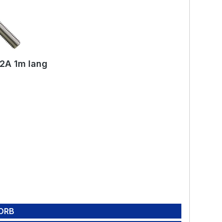
V2A 1m lang
ORB