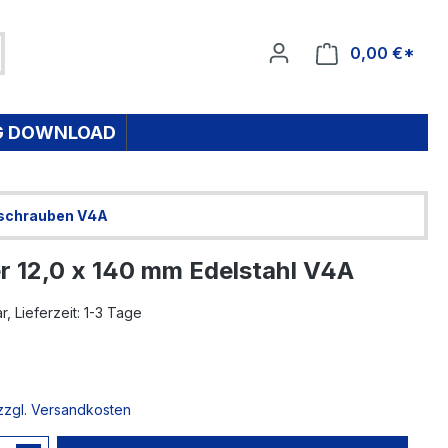
0,00 €*
Ware
G DOWNLOAD
schrauben V4A
r 12,0 x 140 mm Edelstahl V4A
, Lieferzeit: 1-3 Tage
 zzgl. Versandkosten