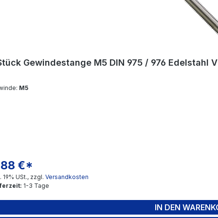
Stück Gewindestange M5 DIN 975 / 976 Edelstahl 
winde:
M5
,88 €*
gulärer Preis:
l. 19% USt., zzgl.
Versandkosten
ferzeit:
1-3 Tage
IN DEN WARENK