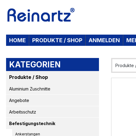
 Hauptinhalt springen
Zur Suche springen
Zur Hauptnavigation springen
HOME
PRODUKTE / SHOP
ANMELDEN
ME
KATEGORIEN
Produkte 
Produkte / Shop
Bildergaleri
Aluminium Zuschnitte
Angebote
Arbeitsschutz
Befestigungstechnik
Ankerstangen