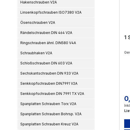
Hakenschrauben V2A
Linsenkopfschrauben ISO7380 V2A
Ösenschrauben V2A
Rändelschrauben DIN 464 V2A
1 
Ringschrauben ähnl. DIN580 V4A
Ge
Schraubhaken V2A
Schloßschrauben DIN 603 V2A
Sechskantschrauben DIN 933 V2A
Senkkopfschrauben DIN7991 V2A
Senkkopfschrauben DIN 7991 TX V2A
0
Re
Spanplatten Schrauben Torx V2A
Ink
Lie
Spanplatten Schrauben Bohrsp. V2A
Spanplatten Schrauben Kreuz V2A