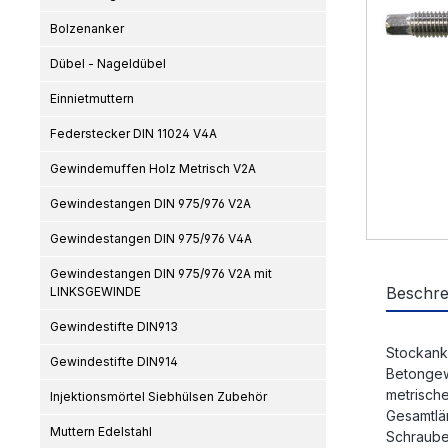
Bolzenanker
Dübel - Nageldübel
Einnietmuttern
Federstecker DIN 11024 V4A
Gewindemuffen Holz Metrisch V2A
Gewindestangen DIN 975/976 V2A
Gewindestangen DIN 975/976 V4A
Gewindestangen DIN 975/976 V2A mit
Beschre
LINKSGEWINDE
Gewindestifte DIN913
Stockank
Gewindestifte DIN914
Betongew
metrisch
Injektionsmörtel Siebhülsen Zubehör
Gesamtlä
Muttern Edelstahl
Schraube