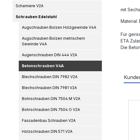
Scharniere V2A
mit Sechs
Schrauben Edelstahl
Material:
Augschrauben Bolzen Holzgewinde V4A
Für geri
Augschrauben Bolzen metrischem
ETA Zulas
Gewinde V4A
Die Beto
Augenschrauben DIN 444 V2A
Betonschrauben V4A
Kunden
Blechschrauben DIN 7982 V2A
Blechschrauben DIN 7981 V2A
Produ
Bohrschrauben DIN 7504 M V2A
Bohrschrauben DIN 7504 O V2A
Fassadenbau Schrauben V2A
Holzschrauben DIN 571 V2A