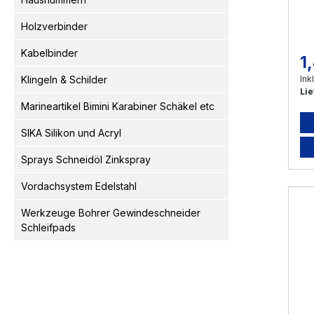
Holzverbinder
Kabelbinder
1
Re
Klingeln & Schilder
Ink
Lie
Marineartikel Bimini Karabiner Schäkel etc
SIKA Silikon und Acryl
Sprays Schneidöl Zinkspray
Vordachsystem Edelstahl
Werkzeuge Bohrer Gewindeschneider
Schleifpads