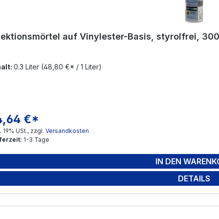
jektionsmörtel auf Vinylester-Basis, styrolfrei, 30
halt:
0.3 Liter
(48,80 €* / 1 Liter)
4,64 €*
gulärer Preis:
l. 19% USt., zzgl.
Versandkosten
ferzeit:
1-3 Tage
IN DEN WARENK
DETAILS