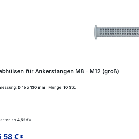
ebhülsen für Ankerstangen M8 - M12 (groß)
messung:
Ø 16 x 130 mm
| Menge:
10 Stk.
ianten ab
4,52 €*
5,58 €*
gulärer Preis: