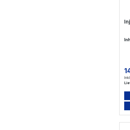
In
In
1
Re
Ink
Lie