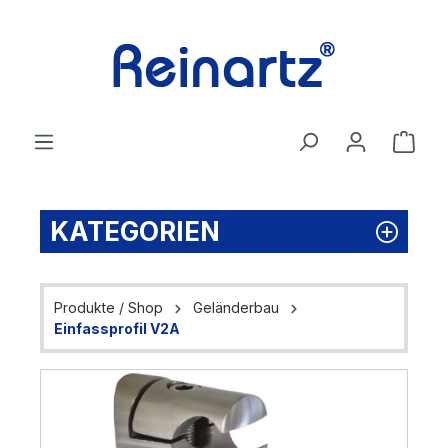
Zum Hauptinhalt springen
Ware
KATEGORIEN
Produkte / Shop
Geländerbau
Einfassprofil V2A
Bildergalerie überspringen