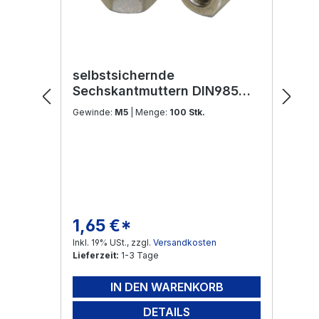
selbstsichernde
Sechskantmuttern DIN985
M5 Edelstahl V2A
Gewinde:
M5
| Menge:
100 Stk.
1,65 €*
Regulärer Preis:
Inkl. 19% USt., zzgl.
Versandkosten
Lieferzeit:
1-3 Tage
IN DEN WARENKORB
DETAILS