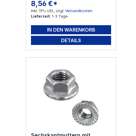
8,56 €*
Regulärer Preis:
Inkl. 19% USt., zzgl.
Versandkosten
Lieferzeit:
1-3 Tage
IN DEN WARENKORB
DETAILS
Sechskantmuttern mit