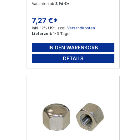
Varianten ab
3,96 €*
7,27 €*
Regulärer Preis:
Inkl. 19% USt., zzgl.
Versandkosten
Lieferzeit:
1-3 Tage
IN DEN WARENKORB
DETAILS