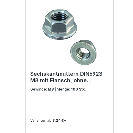
Sechskantmuttern DIN6923
M8 mit Flansch, ohne
Sperrverzahnung Edelstahl
Gewinde:
M8
| Menge:
100 Stk.
V2A
Varianten ab
3,24 €*