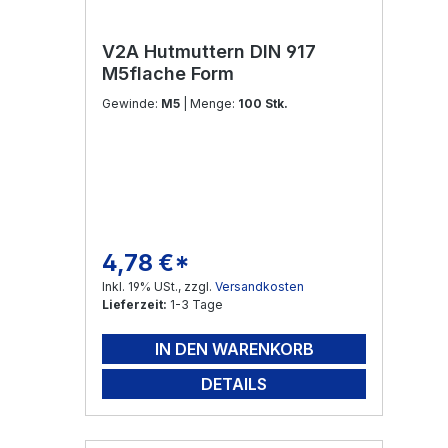
V2A Hutmuttern DIN 917
M5flache Form
Gewinde:
M5
| Menge:
100 Stk.
4,78 €*
Regulärer Preis:
Inkl. 19% USt., zzgl.
Versandkosten
Lieferzeit:
1-3 Tage
IN DEN WARENKORB
DETAILS