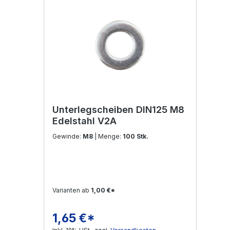
Unterlegscheiben DIN125 M8
Edelstahl V2A
Gewinde:
M8
| Menge:
100 Stk.
Varianten ab
1,00 €*
1,65 €*
Regulärer Preis: