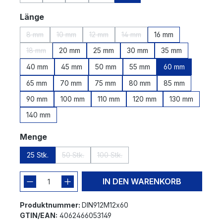
(Diese Option ist zurzeit nicht verfügbar.)
(Diese Option ist zurzeit nicht verfügbar.)
(Diese Option ist zurzeit nicht verfügbar.)
(Diese Option ist zurzeit nicht verfügbar.)
auswählen
Länge
8 mm
10 mm
12 mm
14 mm
16 mm
(Diese Option ist zurzeit nicht verfügbar.)
(Diese Option ist zurzeit nicht verfügbar.)
(Diese Option ist zurzeit nicht verfügbar.)
(Diese Option ist zurzeit nicht 
18 mm
20 mm
25 mm
30 mm
35 mm
(Diese Option ist zurzeit nicht verfügbar.)
40 mm
45 mm
50 mm
55 mm
60 mm
65 mm
70 mm
75 mm
80 mm
85 mm
90 mm
100 mm
110 mm
120 mm
130 mm
140 mm
auswählen
Menge
25 Stk.
50 Stk.
100 Stk.
(Diese Option ist zurzeit nicht verfügbar.)
(Diese Option ist zurzeit nicht verfügba
IN DEN WARENKORB
Produktnummer:
DIN912M12x60
GTIN/EAN:
4062466053149