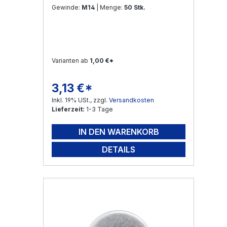
Gewinde:
M14
| Menge:
50 Stk.
Varianten ab
1,00 €*
3,13 €*
Regulärer Preis:
Inkl. 19% USt., zzgl.
Versandkosten
Lieferzeit:
1-3 Tage
IN DEN WARENKORB
DETAILS