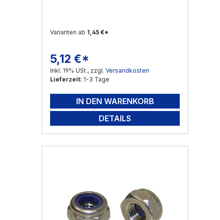
Varianten ab
1,45 €*
5,12 €*
Regulärer Preis:
Inkl. 19% USt., zzgl.
Versandkosten
Lieferzeit:
1-3 Tage
IN DEN WARENKORB
DETAILS