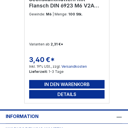
Flansch DIN 6923 M6 V2A
Edelstahl
Gewinde:
M6
| Menge:
100 Stk.
Varianten ab
2,31 €*
3,40 €*
Regulärer Preis:
Inkl. 19% USt., zzgl.
Versandkosten
Lieferzeit:
1-3 Tage
IN DEN WARENKORB
DETAILS
INFORMATION