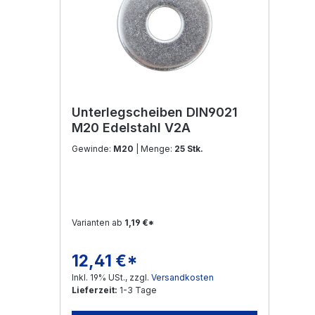
Unterlegscheiben DIN9021
M20 Edelstahl V2A
Gewinde:
M20
| Menge:
25 Stk.
Varianten ab
1,19 €*
12,41 €*
Regulärer Preis:
Inkl. 19% USt., zzgl.
Versandkosten
Lieferzeit:
1-3 Tage