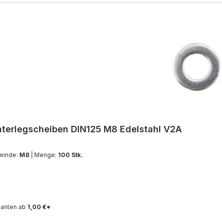
terlegscheiben DIN125 M8 Edelstahl V2A
winde:
M8
| Menge:
100 Stk.
ianten ab
1,00 €*