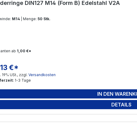
derringe DIN127 M14 (Form B) Edelstahl V2A
winde:
M14
| Menge:
50 Stk.
ianten ab
1,00 €*
,13 €*
gulärer Preis:
l. 19% USt., zzgl.
Versandkosten
ferzeit:
1-3 Tage
IN DEN WARENK
DETAILS