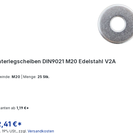
terlegscheiben DIN9021 M20 Edelstahl V2A
winde:
M20
| Menge:
25 Stk.
ianten ab
1,19 €*
2,41 €*
gulärer Preis:
l. 19% USt., zzgl.
Versandkosten