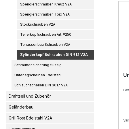
Spenglerschrauben Kreuz V2A
Spenglerschrauben Torx V2A
Stockschrauben V2A
Tellerkopfschrauben Art. 9250
Terrassenbau Schrauben V2A
Zylinderkopf Schrauben DIN 912 V2A
Schraubensicherung flüssig
Un
Unterlegscheiben Edelstahl
Schlauchschellen DIN 3017 V2A
Ge
Drahtseil und Zubehör
Geländerbau
Grill Rost Edelstahl V2A
Var
Hausnummern