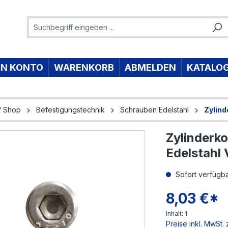
IN KONTO
WARENKORB
ABMELDEN
KATALO
/ Shop
Befestigungstechnik
Schrauben Edelstahl
Zylind
Zylinderk
e überspringen
Edelstahl
Sofort verfügbar
8,03 €*
Inhalt:
1
Preise inkl. MwSt.