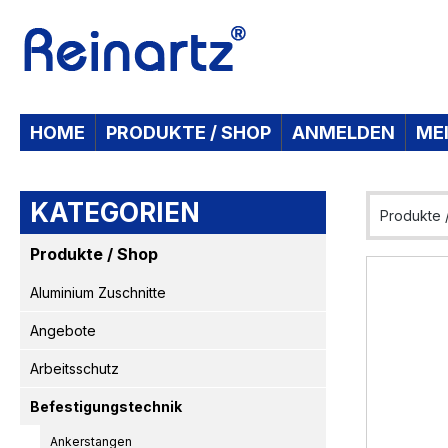
 Hauptinhalt springen
Zur Suche springen
Zur Hauptnavigation springen
HOME
PRODUKTE / SHOP
ANMELDEN
ME
KATEGORIEN
Produkte 
Produkte / Shop
Bildergaleri
Aluminium Zuschnitte
Angebote
Arbeitsschutz
Befestigungstechnik
Ankerstangen