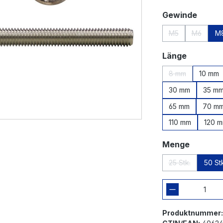
auswä
Gewinde
M5
M6
M
(Diese Option ist
(Diese Op
auswähl
Länge
8 mm
10 mm
(Diese Option is
30 mm
35 m
65 mm
70 m
110 mm
120 
auswäh
Menge
25 Stk.
50 St
(Diese Option i
Produktnummer