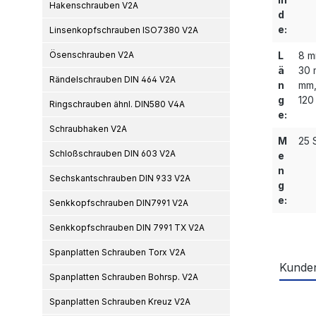
Hakenschrauben V2A
d
e:
Linsenkopfschrauben ISO7380 V2A
Ösenschrauben V2A
L
8 m
ä
30 
Rändelschrauben DIN 464 V2A
n
mm,
g
120
Ringschrauben ähnl. DIN580 V4A
e:
Schraubhaken V2A
M
25 S
Schloßschrauben DIN 603 V2A
e
n
Sechskantschrauben DIN 933 V2A
g
e:
Senkkopfschrauben DIN7991 V2A
Senkkopfschrauben DIN 7991 TX V2A
Spanplatten Schrauben Torx V2A
Kunden
Spanplatten Schrauben Bohrsp. V2A
Spanplatten Schrauben Kreuz V2A
Produ