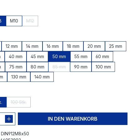
hlen
8
M10
M12
 zurzeit nicht verfügbar.)
tion ist zurzeit nicht verfügbar.)
(Diese Option ist zurzeit nicht verfügbar.)
en
12 mm
14 mm
16 mm
18 mm
20 mm
25 mm
t zurzeit nicht verfügbar.)
m
40 mm
45 mm
50 mm
55 mm
60 mm
m
75 mm
80 mm
85 mm
90 mm
100 mm
(Diese Option ist zurzeit nicht verfügbar.)
mm
130 mm
140 mm
len
k.
100 Stk.
st zurzeit nicht verfügbar.)
(Diese Option ist zurzeit nicht verfügbar.)
IN DEN WARENKORB
:
DIN912M8x50