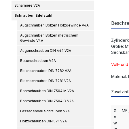
Scharniere V2A
Schrauben Edelstahl
Beschre
Augschrauben Bolzen Holzgewinde V4A
Augschrauben Bolzen metrischem
Zylinder
Gewinde V4A
Größe: 
Augenschrauben DIN 444 V2A
Sechskan
Betonschrauben V4A
Voll- un
Blechschrauben DIN 7982 V2A
Material:
Blechschrauben DIN 7981 V2A
Bohrschrauben DIN 7504 M V2A
Zusatzinf
Bohrschrauben DIN 7504 O V2A
G
M5,
Fassadenbau Schrauben V2A
e
Holzschrauben DIN 571 V2A
w
in