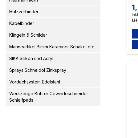
1
Re
Holzverbinder
Ink
Lie
Kabelbinder
Klingeln & Schilder
Marineartikel Bimini Karabiner Schäkel etc
SIKA Silikon und Acryl
Sprays Schneidöl Zinkspray
Vordachsystem Edelstahl
Werkzeuge Bohrer Gewindeschneider
Schleifpads