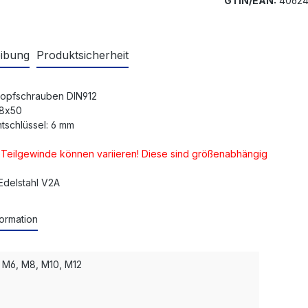
GTIN/EAN:
40624
ibung
Produktsicherheit
kopfschrauben DIN912
M8x50
tschlüssel: 6 mm
d Teilgewinde können variieren! Diese sind größenabhängig
 Edelstahl V2A
ormation
 M6, M8, M10, M12