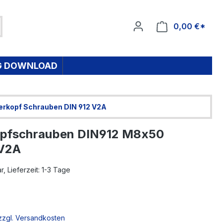
0,00 €*
Ware
G DOWNLOAD
erkopf Schrauben DIN 912 V2A
opfschrauben DIN912 M8x50
 V2A
, Lieferzeit: 1-3 Tage
 zzgl. Versandkosten