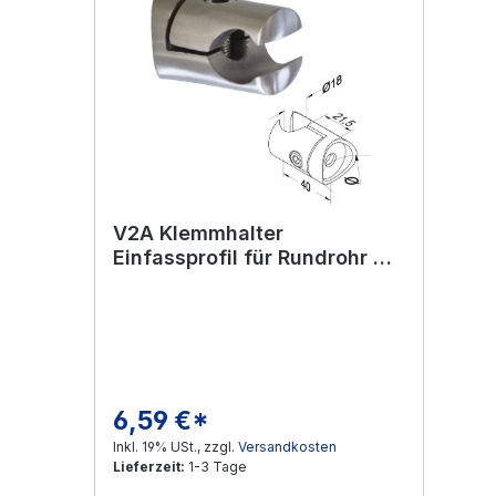
V2A Klemmhalter
Einfassprofil für Rundrohr Ø
42,4 mm
6,59 €*
Regulärer Preis:
Inkl. 19% USt., zzgl.
Versandkosten
Lieferzeit:
1-3 Tage