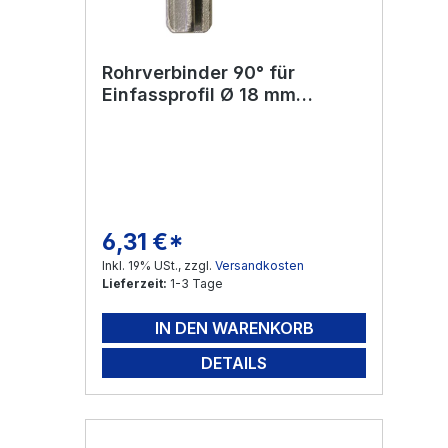
Rohrverbinder 90° für
Einfassprofil Ø 18 mm
Edelstahl V2A
6,31 €*
Regulärer Preis:
Inkl. 19% USt., zzgl.
Versandkosten
Lieferzeit:
1-3 Tage
IN DEN WARENKORB
DETAILS