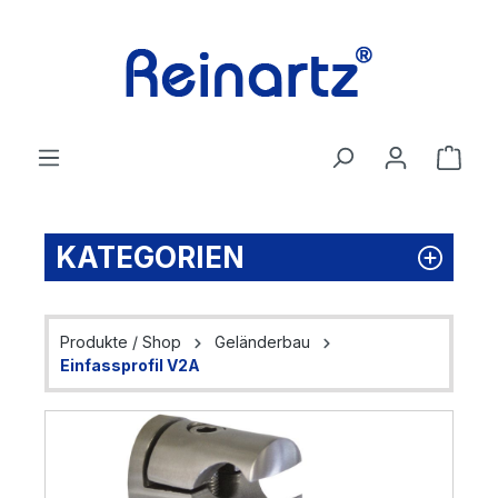
Zum Hauptinhalt springen
Ware
KATEGORIEN
Produkte / Shop
Geländerbau
Einfassprofil V2A
Bildergalerie überspringen