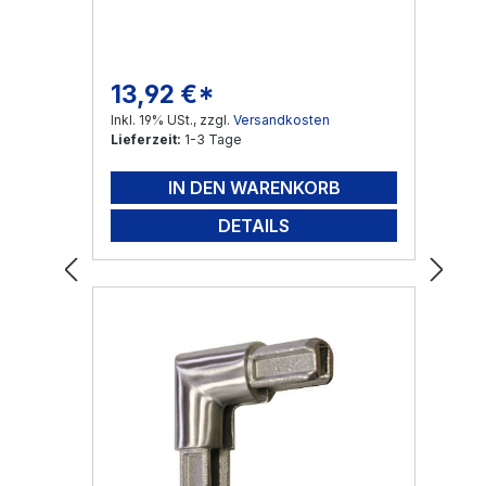
13,92 €*
Regulärer Preis:
Inkl. 19% USt., zzgl.
Versandkosten
Lieferzeit:
1-3 Tage
IN DEN WARENKORB
DETAILS