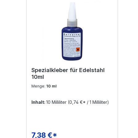
Spezialkleber für Edelstahl
10ml
Menge:
10 ml
Inhalt:
10 Milliliter
(0,74 €* / 1 Milliliter)
7,38 €*
Regulärer Preis: