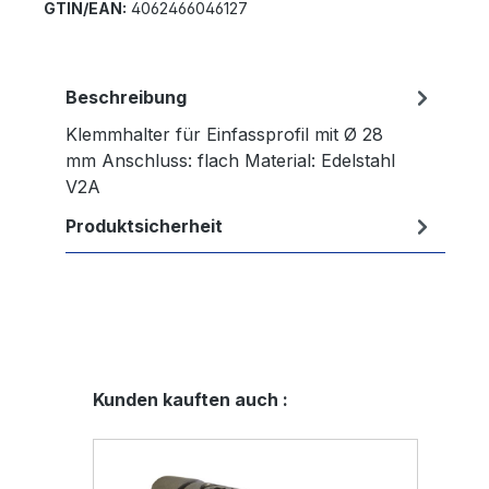
GTIN/EAN:
4062466046127
Beschreibung
Klemmhalter für Einfassprofil mit Ø 28
mm Anschluss: flach Material: Edelstahl
V2A
Produktsicherheit
Produktgalerie überspringen
Kunden kauften auch :